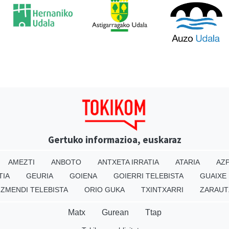
Gertuko informazioa, euskaraz
AMEZTI
ANBOTO
ANTXETA IRRATIA
ATARIA
AZP
TIA
GEURIA
GOIENA
GOIERRI TELEBISTA
GUAIXE
IZMENDI TELEBISTA
ORIO GUKA
TXINTXARRI
ZARAUT
Matx
Gurean
Ttap