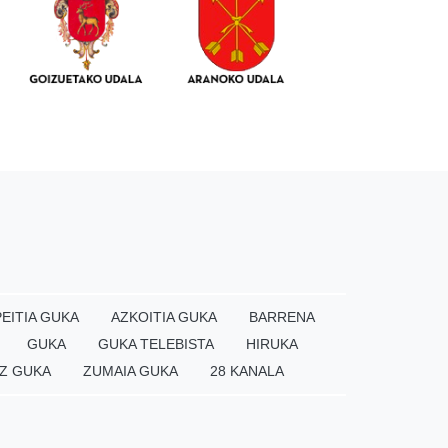
EITIA GUKA
AZKOITIA GUKA
BARRENA
GUKA
GUKA TELEBISTA
HIRUKA
Z GUKA
ZUMAIA GUKA
28 KANALA