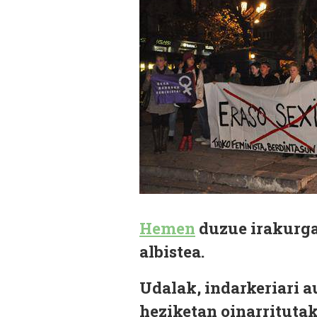
Hemen
duzue irakurga
albistea.
Udalak, indarkeriari a
heziketan oinarritutak