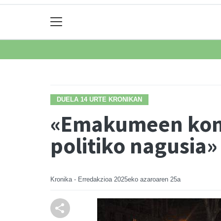
DUELA 14 URTE KRONIKAN
«Emakumeen kontr
politiko nagusia»
Kronika - Erredakzioa
2025eko azaroaren 25a