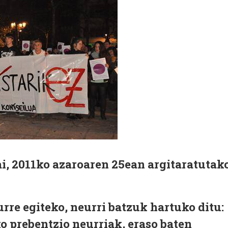
i, 2011ko azaroaren 25ean argitaratutak
urre egiteko, neurri batzuk hartuko ditu:
o prebentzio neurriak, eraso baten