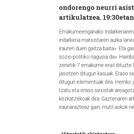
ondorengo neurri asist
artikulatzea. 19:30eta
Emakumeenganako Indarkeriaren a
indarkeria matxistaren aurka lanea
irauten duen gaitza baita». Eta g
sozio-po­litiko nagusia da». Hain
zenetik 7 emakume erail dituzte 
jasotzen ditugun kasuak. Eraso s
ditugun elementuak dira. Herriko
tzatu eta eraso sexistak areagot
kezkatzekoak dira. Gazteriaren a
iraunarazteaz gain, mutil askok ne