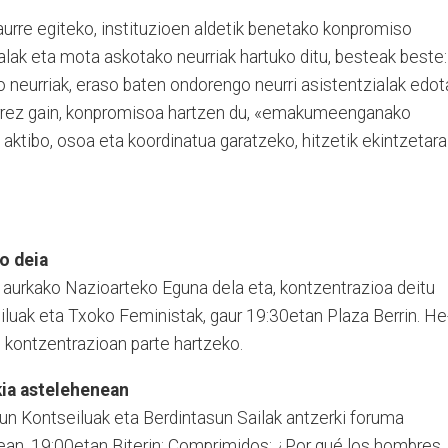
urre egiteko, instituzioen aldetik benetako konpromiso
alak eta mota askotako neurriak hartuko ditu, besteak beste:
o neurriak, eraso baten ondorengo neurri asistentzialak edot
Horrez gain, konpromisoa hartzen du, «emakumeenganako
a aktibo, osoa eta koordinatua gara­tzeko, hitzetik ekintzetara
o deia
aurkako Nazioarteko Eguna dela eta, kontzentrazioa deitu
luak eta Txo­ko Feministak, gaur 19:30etan Plaza Berrin. He
e kon­tzentrazioan parte hartzeko.
kia astelehenean
sun Kontseiluak eta Berdintasun Sailak antzerki foruma
ean, 19:00etan Biterin: Comprimidos: ¿Por qué los hombres