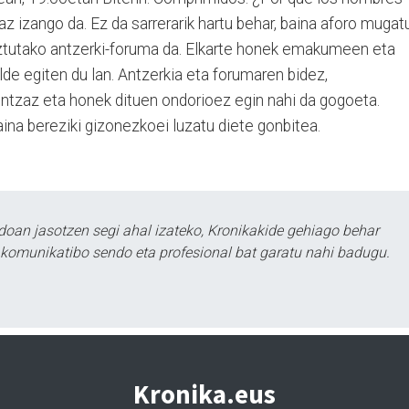
izango da. Ez da sarrerarik hartu behar, baina aforo mugat
eztutako antzerki-foruma da. Elkarte honek emakumeen eta
de egiten du lan. Antzerkia eta forumaren bidez,
ntzaz eta honek dituen ondorioez egin nahi da gogoeta.
aina bereziki gizonezkoei luzatu diete gonbitea.
doan jasotzen segi ahal izateko, Kronikakide gehiago behar
tu komunikatibo sendo eta profesional bat garatu nahi badugu.
Kronika.eus