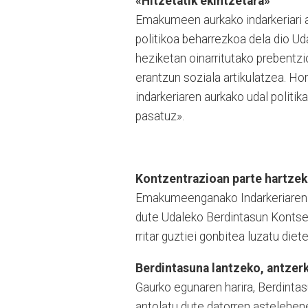
«Hitzetatik ekintzetara»
Emakumeen aurkako indarkeriari a
politikoa beharrezkoa dela dio Ud
heziketan oinarritutako prebentzi
erantzun soziala artikulatzea. 
indarkeriaren aurkako udal politik
pasatuz».
Kontzentrazioan parte hartzek
Emakumeenganako Indar­ke­riaren 
dute Udaleko Ber­dintasun Kontsei
rritar guztiei gonbitea luzatu diet
Berdintasuna lantzeko, antzer
Gaurko egunaren harira, Berdinta
antolatu dute datorren astelehen