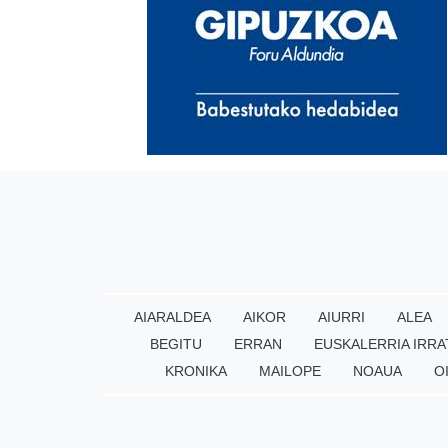
AIARALDEA
AIKOR
AIURRI
ALEA
BEGITU
ERRAN
EUSKALERRIA IRRA
KRONIKA
MAILOPE
NOAUA
O