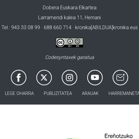
Dobera Euskara Elkartea
Larramendi kalea 11, Hernani
Tel.: 943 33 08 99 · 688 660 714 · kronika[ABILDUA]kronika.eus
Codesyntaxek garatua
LEGE OHARRA
PUBLIZITATEA
ARAUAK
HARREMANET