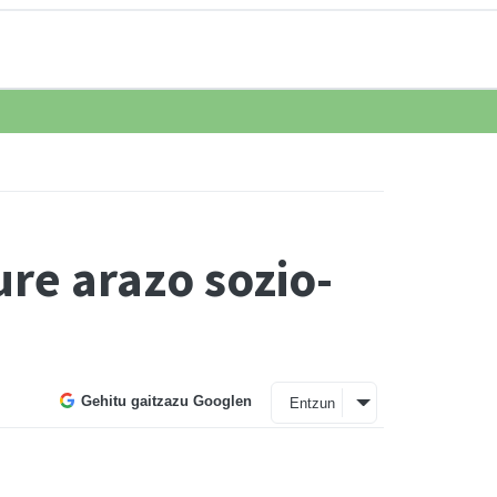
re arazo sozio-
Gehitu gaitzazu Googlen
Entzun