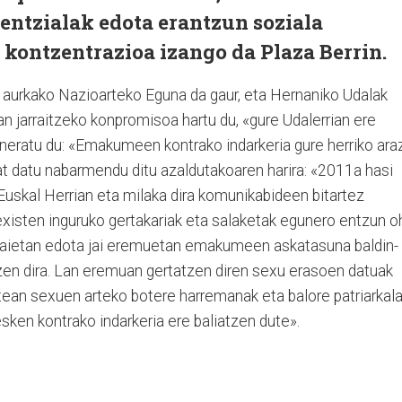
entzialak edota erantzun soziala
n kontzentrazioa izango da Plaza Berrin.
urkako Na­zioar­teko Eguna da gaur, eta Hernaniko Udalak
n jarraitzeko konpromisoa har­tu du, «gure Udalerrian ere
aineratu du: «Ema­kumeen kontrako indarkeria gure herriko ara
bat datu nabarmendu ditu azaldutakoaren harira: «2011a hasi
Euskal Herrian eta milaka dira komunikabideen bitartez
existen inguruko gertakariak eta salaketak egunero entzun o
 jaietan edota jai eremuetan emakumeen askatasuna baldin­
zen dira. Lan eremuan gertatzen diren sexu erasoen datuak
rtean sexuen arteko botere harremanak eta balore patriarkal
sken kontrako in­darkeria ere baliatzen dute».