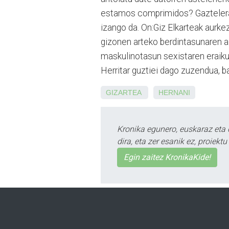
estamos comprimidos? Gazteleraz 
izango da. On:Giz Elkarteak aurk
gizonen arteko berdintasunaren al
maskulinotasun sexistaren eraiku
Herritar guztiei dago zuzendua, b
GIZARTEA
HERNANI
Kronika egunero, euskaraz eta 
dira, eta zer esanik ez, proiek
Egin zaitez KronikaKide!