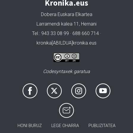
Kronika.eus
Dobera Euskara Elkartea
Larramendi kalea 11, Hernani
Tel.: 943 33 08 99 · 688 660 714 ·
kronika[ABILDUA]kronika.eus
Codesyntaxek garatua
HONI BURUZ
LEGE OHARRA
PUBLIZITATEA