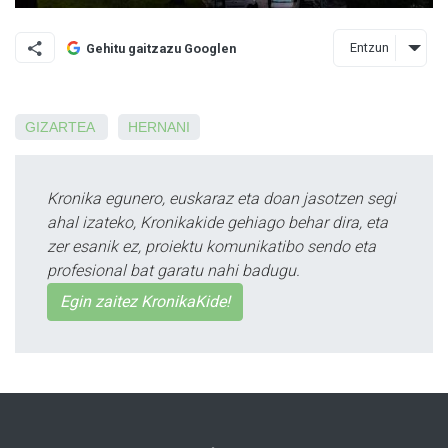
Entzun
Gehitu gaitzazu Googlen
GIZARTEA
HERNANI
Kronika egunero, euskaraz eta doan jasotzen segi
ahal izateko, Kronikakide gehiago behar dira, eta
zer esanik ez, proiektu komunikatibo sendo eta
profesional bat garatu nahi badugu.
Egin zaitez KronikaKide!