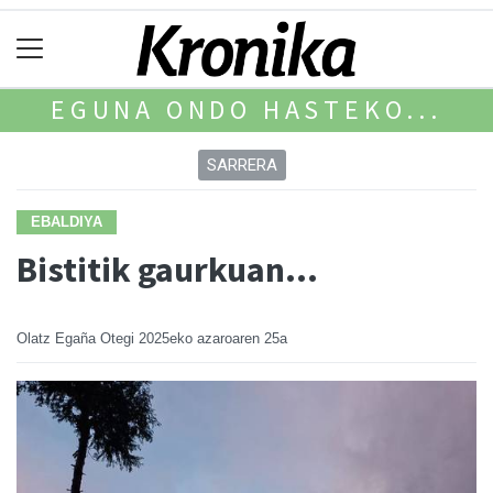
EGUNA ONDO HASTEKO...
SARRERA
EBALDIYA
Bistitik gaurkuan...
Olatz Egaña Otegi
2025eko azaroaren 25a