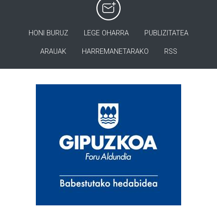
HONI BURUZ
LEGE OHARRA
PUBLIZITATEA
ARAUAK
HARREMANETARAKO
RSS