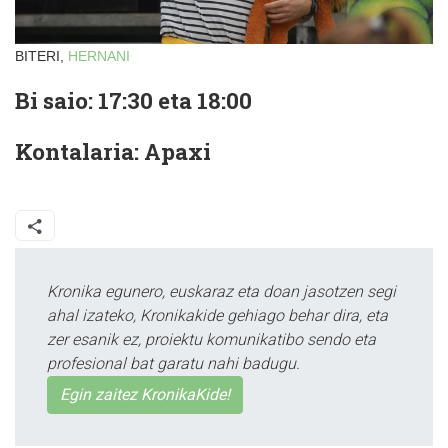
BITERI,
HERNANI
Bi saio: 17:30 eta 18:00
Kontalaria: Apaxi
Kronika egunero, euskaraz eta doan jasotzen segi
ahal izateko, Kronikakide gehiago behar dira, eta
zer esanik ez, proiektu komunikatibo sendo eta
profesional bat garatu nahi badugu.
Egin zaitez KronikaKide!