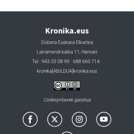
Kronika.eus
Dobera Euskara Elkartea
Larramendi kalea 11, Hernani
Tel.: 943 33 08 99 · 688 660 714 ·
kronika[ABILDUA]kronika.eus
Codesyntaxek garatua