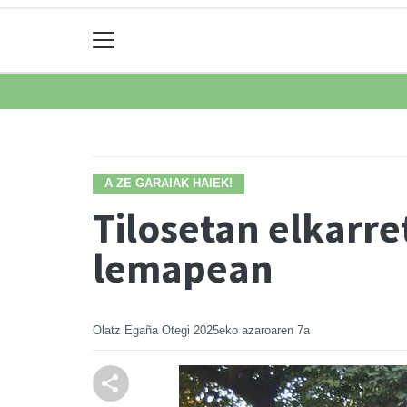
A ZE GARAIAK HAIEK!
Tilosetan elkarre
lemapean
Olatz Egaña Otegi
2025eko azaroaren 7a