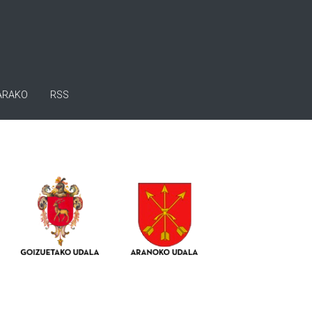
ARAKO
RSS