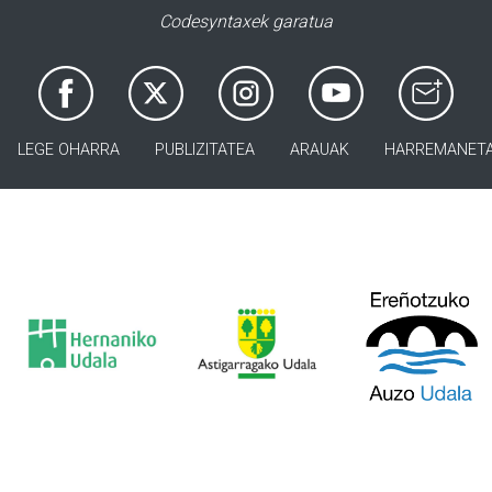
Codesyntaxek garatua
LEGE OHARRA
PUBLIZITATEA
ARAUAK
HARREMANET