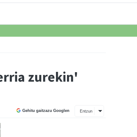
rria zurekin'
Gehitu gaitzazu Googlen
Entzun