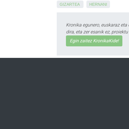
GIZARTEA
HERNANI
Kronika egunero, euskaraz eta 
dira, eta zer esanik ez, proiek
Egin zaitez KronikaKide!