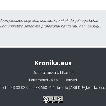
doan jasotzen segi ahal izateko, Kronikakide gehiago behar
tu komunikatibo sendo eta profesional bat garatu nahi badugu.
Kronika.eus
Dobera Euskara Elkartea
Larramendi kalea 11, Hernani
Tel.: 943 33 08 99 · 688 660 714 · kronika[ABILDUA]kronika.eus