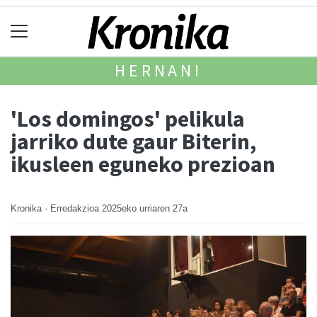
HERNANI
'Los domingos' pelikula
jarriko dute gaur Biterin,
ikusleen eguneko prezioan
Kronika - Erredakzioa
2025eko urriaren 27a