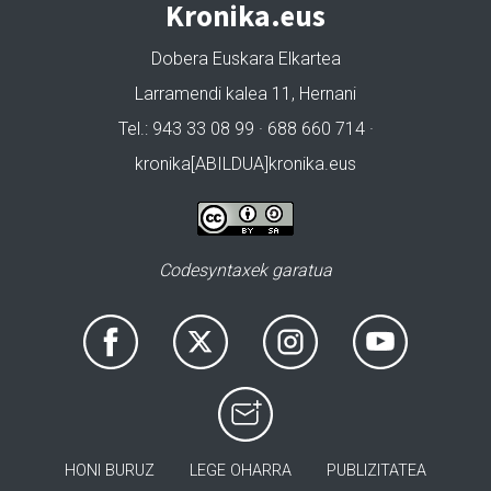
Kronika.eus
Dobera Euskara Elkartea
Larramendi kalea 11, Hernani
Tel.: 943 33 08 99 · 688 660 714 ·
kronika[ABILDUA]kronika.eus
Codesyntaxek garatua
HONI BURUZ
LEGE OHARRA
PUBLIZITATEA