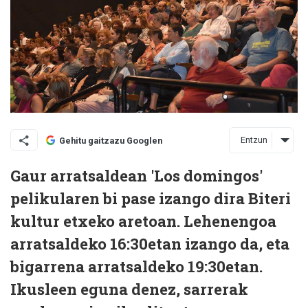
Entzun
Gehitu gaitzazu Googlen
Gaur arratsaldean 'Los domingos'
pelikularen bi pase izango dira Biteri
kultur etxeko aretoan. Lehenengoa
arratsaldeko 16:30etan izango da, eta
bigarrena arratsaldeko 19:30etan.
Ikusleen eguna denez, sarrerak