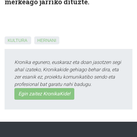
merkeago jarriko dituzte.
KULTURA
HERNANI
Kronika egunero, euskaraz eta doan jasotzen segi
ahal izateko, Kronikakide gehiago behar dira, eta
zer esanik ez, proiektu komunikatibo sendo eta
profesional bat garatu nahi badugu.
Egin zaitez KronikaKide!