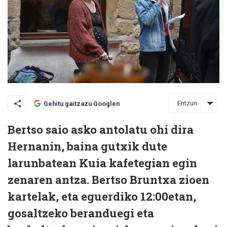
Entzun
Gehitu gaitzazu Googlen
Bertso saio asko antolatu ohi dira
Hernanin, baina gutxik dute
larunbatean Kuia kafetegian egin
zenaren antza. Bertso Bruntxa zioen
kartelak, eta eguerdiko 12:00etan,
gosaltzeko beranduegi eta