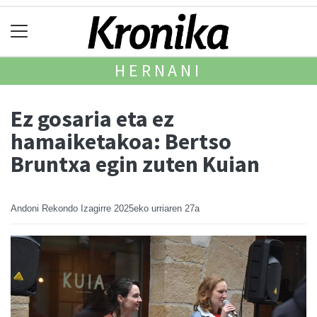
HERNANI
Ez gosaria eta ez
hamaiketakoa: Bertso
Bruntxa egin zuten Kuian
Andoni Rekondo Izagirre
2025eko urriaren 27a