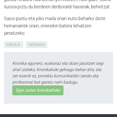
ilusioa piztu du berdeen denboraldi hasierak, behintzat.
Sasoi puntu eta joko maila onari eutsi beharko diote
hernaniarrek orain, onenekin batera lehiatzen
jarraitzeko.
KIROLA
HERNANI
Kronika egunero, euskaraz eta doan jasotzen segi
ahal izateko, Kronikakide gehiago behar dira, eta
zer esanik ez, proiektu komunikatibo sendo eta
profesional bat garatu nahi badugu.
Egin zaitez KronikaKide!