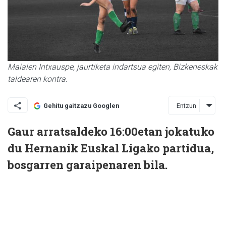
Maialen Intxauspe, jaurtiketa indartsua egiten, Bizkeneskak
taldearen kontra.
Entzun
Gehitu gaitzazu Googlen
Gaur arratsaldeko 16:00etan jokatuko
du Hernanik Euskal Ligako partidua,
bosgarren garaipenaren bila.