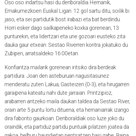
Oso oso indartsu hasi du denboraldia Hernanik,
Emakumezkoen Euskal Ligan: 12 gol sartu ditu, soilik bi
jaso, eta sei partidutik bost irabazi eta bat berdindu.
Horri esker dago sailkapeneko koxka gorenean, 13
punturekin, eta lidertzari eta une gozoari eusteko zita
dauka gaur etxean: Sestao Riverren kontra jokatuko du
Zubipen, arratsaldeko 16:00etan.
Konfiantza mailarik gorenean iritsiko dira berdeak
partidura. Joan den asteburuan nagusitasunez
menderatu zuten Lakua, Gasteizen (0-3); eta hirugarren
garaipena kateatu nahi dute jarraian. Printzipioz,
arabarren antzeko maila daukan taldea da Sestao River,
orain arte 5 puntu lortu dituena; eta hernaniarrak izango
dira faborito gaurkoan. Denboraldiak oso luze joko du
oraindik, eta partiduz partidu puntuak pilatzen joatea da
gakoa, helburu haundietan pentsatzen hasi gabe. Baina