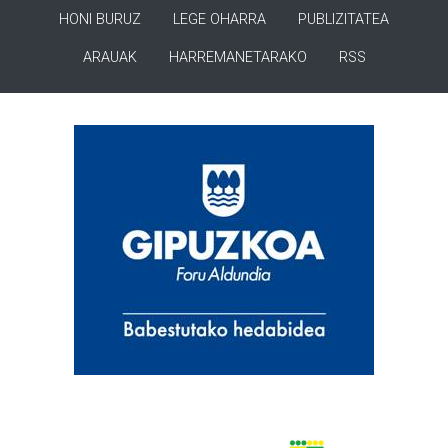
HONI BURUZ
LEGE OHARRA
PUBLIZITATEA
ARAUAK
HARREMANETARAKO
RSS