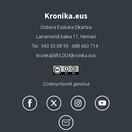
Kronika.eus
Dobera Euskara Elkartea
Larramendi kalea 11, Hernani
Tel.: 943 33 08 99 · 688 660 714 ·
kronika[ABILDUA]kronika.eus
Codesyntaxek garatua