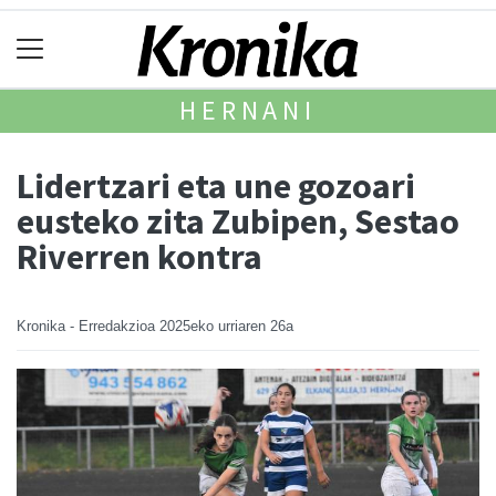
HERNANI
Lidertzari eta une gozoari
eusteko zita Zubipen, Sestao
Riverren kontra
Kronika - Erredakzioa
2025eko urriaren 26a