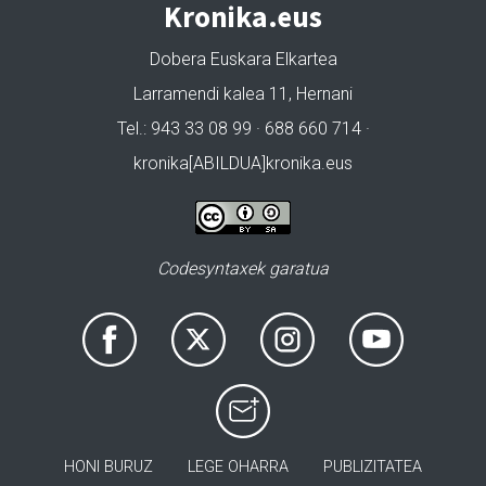
Kronika.eus
Dobera Euskara Elkartea
Larramendi kalea 11, Hernani
Tel.: 943 33 08 99 · 688 660 714 ·
kronika[ABILDUA]kronika.eus
Codesyntaxek garatua
HONI BURUZ
LEGE OHARRA
PUBLIZITATEA