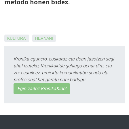
metodo honen bidez.
KULTURA
HERNANI
Kronika egunero, euskaraz eta doan jasotzen segi
ahal izateko, Kronikakide gehiago behar dira, eta
zer esanik ez, proiektu komunikatibo sendo eta
profesional bat garatu nahi badugu.
Egin zaitez KronikaKide!