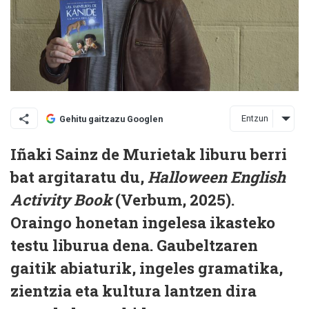
Entzun
Gehitu gaitzazu Googlen
Iñaki Sainz de Murietak liburu berri
bat argitaratu du,
Halloween English
Activity Book
(Verbum, 2025).
Oraingo honetan ingelesa ikasteko
testu liburua dena. Gaubeltzaren
gaitik abiaturik, ingeles gramatika,
zientzia eta kultura lantzen dira