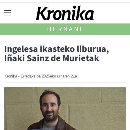
HERNANI
Ingelesa ikasteko liburua,
Iñaki Sainz de Murietak
Kronika - Erredakzioa
2025eko urriaren 21a