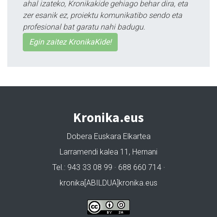
ahal izateko, Kronikakide gehiago behar dira, eta
zer esanik ez, proiektu komunikatibo sendo eta
profesional bat garatu nahi badugu.
Egin zaitez KronikaKide!
Kronika.eus
Dobera Euskara Elkartea
Larramendi kalea 11, Hernani
Tel.: 943 33 08 99 · 688 660 714 ·
kronika[ABILDUA]kronika.eus