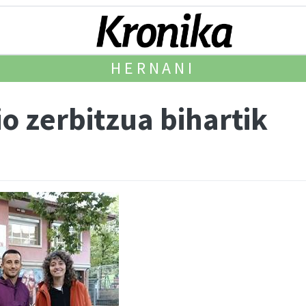
HERNANI
o zerbitzua bihartik