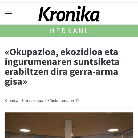
HERNANI
«Okupazioa, ekozidioa eta
ingurumenaren suntsiketa
erabiltzen dira gerra-arma
gisa»
Kronika - Erredakzioa
2025eko urriaren 11