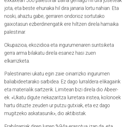
exkaxean 500 palestinar baina gehiago hil dira joseteak
jota, eta beste ehunaka hil dira janaria lortu nahian. Eta
noski, ahaztu gabe, gerraren ondorioz sortutako
gaixotasun ezberdinengatik ere hiltzen direla hamaika
palestinar.
Okupazioa, ekozidioa eta ingurumenaren suntsiketa
gerra arma bilakatu direla esanez hasi zuen
elkarrizketa.
Palestinarrei ukatu egin zaie oinarrizko ingurumen
baliabideetarako sarbidea. Ez dago lurraldera elikagairik
eta materialik sartzerik. Limitean bizi direla dio Abeer-
ek. «Ukatu digute nekazaritza lurretara iristea, kolonoek
hartu dituzte zeuden ur putzu gutxiak, eta ez dago
mugitzeko askatasunik», dio aktibistak.
Erabilgarriak diren lurren %94a erasotua izan da, eta