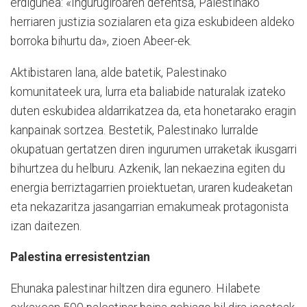
erdigunea: «Ingurugiroaren defentsa, Palestinako
herriaren justizia sozialaren eta giza eskubideen aldeko
borroka bihurtu da», zioen Abeer-ek.
Aktibistaren lana, alde batetik, Palestinako
komunitateek ura, lurra eta baliabide naturalak izateko
duten eskubidea aldarrikatzea da, eta honetarako eragin
kanpainak sortzea. Bestetik, Palestinako lurralde
okupatuan gertatzen diren ingurumen urraketak ikusgarri
bihurtzea du helburu. Azkenik, lan nekaezina egiten du
energia berriztagarrien proiektuetan, uraren kudeaketan
eta nekazaritza jasangarrian emakumeak protagonista
izan daitezen.
Palestina erresistentzian
Ehunaka palestinar hiltzen dira egunero. Hilabete