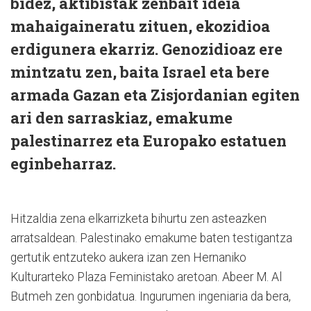
bidez, aktibistak zenbait ideia
mahaigaineratu zituen, ekozidioa
erdigunera ekarriz. Genozidioaz ere
mintzatu zen, baita Israel eta bere
armada Gazan eta Zisjordanian egiten
ari den sarraskiaz, emakume
palestinarrez eta Europako estatuen
eginbeharraz.
Hitzaldia zena elkarrizketa bihurtu zen asteazken
arratsaldean. Palestinako emakume baten testigantza
gertutik entzuteko aukera izan zen Hernaniko
Kulturarteko Plaza Feministako aretoan. Abeer M. Al
Butmeh zen gonbidatua. Ingurumen ingeniaria da bera,