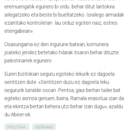
eremuengatik egunero bi ordu behar ditut lantokira
ailegatzeko eta beste bi bueltatzeko. Isralego armadak
ezarritako kontroletan lau orduz egoten naiz, estres
etengabean».
Osasungarria ez den ingurune batean, komunera
joateko jendez betetako hilarak itxaron behar dituzte
palestinarrek egunero.
Euren bizitokian seguru egoteko lekurik ez dagoela
sentitzen dute: «Sentitzen duzu ez dagoela leku
segururik lurralde osoan. Pentsa, gaur bertan tailer bat
egiteko asmoa genuen, baina, Ramala erasotua izan da
eta ekintza bertan behera utzi behar izan dugu», azaldu
du Abeer-ek.
POLITIKA
HERNANI