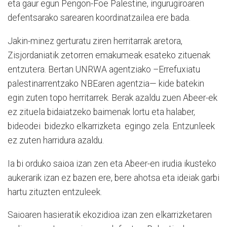
eta gaur egun Pengon-Foe Palestine, ingurugiroaren
defentsarako sarearen koordinatzailea ere bada.
Jakin-minez gerturatu ziren herritarrak aretora,
Zisjordaniatik zetorren emakumeak esateko zituenak
entzutera. Bertan UNRWA agentziako –Errefuxiatu
palestinarrentzako NBEaren agentzia— kide batekin
egin zuten topo herritarrek. Berak azaldu zuen Abeer-ek
ez zituela bidaiatzeko baimenak lortu eta halaber,
bideodei bidezko elkarrizketa egingo zela. Entzunleek
ez zuten harridura azaldu.
Ia bi orduko saioa izan zen eta Abeer-en irudia ikusteko
aukerarik izan ez bazen ere, bere ahotsa eta ideiak garbi
hartu zituzten entzuleek.
Saioaren hasieratik ekozidioa izan zen elkarrizketaren