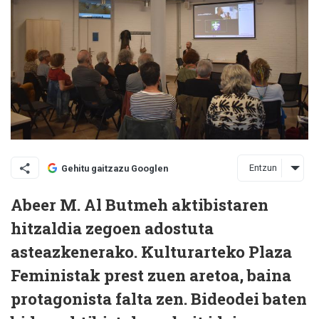
Entzun
Gehitu gaitzazu Googlen
Abeer M. Al Butmeh aktibistaren
hitzaldia zegoen adostuta
asteazkenerako. Kulturarteko Plaza
Feministak prest zuen aretoa, baina
protagonista falta zen. Bideodei baten