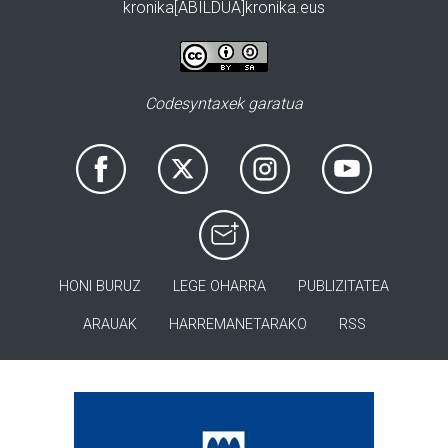
kronika[ABILDUA]kronika.eus
Codesyntaxek garatua
HONI BURUZ
LEGE OHARRA
PUBLIZITATEA
ARAUAK
HARREMANETARAKO
RSS