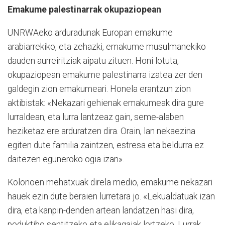
Emakume palestinarrak okupaziopean
UNRWAeko arduradunak Europan emakume
arabiarrekiko, eta zehazki, emakume musulmanekiko
dauden aurreiritziak aipatu zituen. Honi lotuta,
okupaziopean emakume palestinarra izatea zer den
galdegin zion emakumeari. Honela erantzun zion
aktibistak: «Nekazari gehienak emakumeak dira gure
lurraldean, eta lurra lantzeaz gain, seme-alaben
heziketaz ere arduratzen dira. Orain, lan nekaezina
egiten dute familia zaintzen, estresa eta beldurra ez
daitezen eguneroko ogia izan».
Kolonoen mehatxuak direla medio, emakume nekazari
hauek ezin dute beraien lurretara jo. «Lekualdatuak izan
dira, eta kanpin-denden artean landatzen hasi dira,
poduktibo sentitzeko eta elikagaiak lortzeko. Lurrak