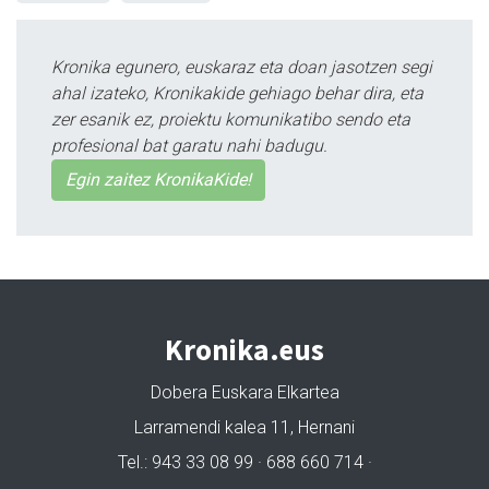
Kronika egunero, euskaraz eta doan jasotzen segi
ahal izateko, Kronikakide gehiago behar dira, eta
zer esanik ez, proiektu komunikatibo sendo eta
profesional bat garatu nahi badugu.
Egin zaitez KronikaKide!
Kronika.eus
Dobera Euskara Elkartea
Larramendi kalea 11, Hernani
Tel.: 943 33 08 99 · 688 660 714 ·