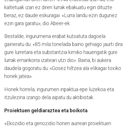
kaltetuak izan ez diren lurrak ebakuatu egin dituzte
beraz, ez daude eskuragai. «Lurra landu ezin dugunez
ezin gara garatu», dio Abeer-ek.
Bestalde, ingurumena erabat kutsatuta dagoela
gaineratu du: «85 mila tonelada baino gehiago jaurti dira
gure lurretara eta substantzia kimiko hauengatik gure
lurrak emankorra izateari utzi dio». Baina, bi aukera
daudela gogoratu du: «Gosez hiltzea ala elikagai toxiko
horiek jatea».
Horiek horrela, ingurumen inpaktua epe luzekoa eta
itzulezina izango dela aipatu du aktibistak.
Proiektuen geldiaraztea eta boikota
«Ekozidio eta genozidio honen aurrean proiektuen