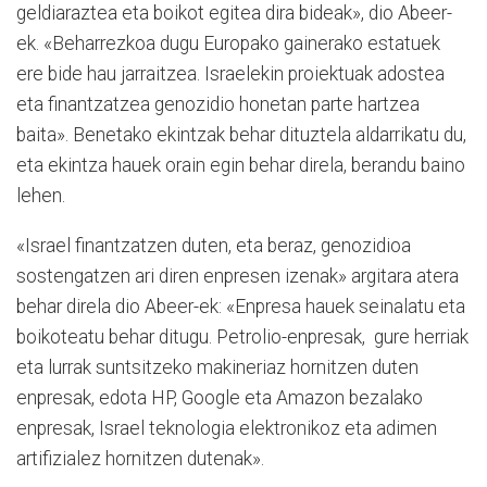
geldiaraztea eta boikot egitea dira bideak», dio Abeer-
ek. «Beharrezkoa dugu Europako gainerako estatuek
ere bide hau jarraitzea. Israelekin proiektuak adostea
eta finantzatzea genozidio honetan parte hartzea
baita». Benetako ekintzak behar dituztela aldarrikatu du,
eta ekintza hauek orain egin behar direla, berandu baino
lehen.
«Israel finantzatzen duten, eta beraz, genozidioa
sostengatzen ari diren enpresen izenak» argitara atera
behar direla dio Abeer-ek: «Enpresa hauek seinalatu eta
boikoteatu behar ditugu. Petrolio-enpresak, gure herriak
eta lurrak suntsitzeko makineriaz hornitzen duten
enpresak, edota HP, Google eta Amazon bezalako
enpresak, Israel teknologia elektronikoz eta adimen
artifizialez hornitzen dutenak».