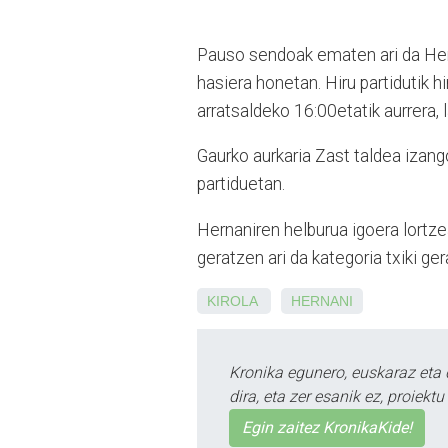
Pauso sendoak ematen ari da Her
hasiera honetan. Hiru partidutik hi
arratsaldeko 16:00etatik aurrera, 
Gaurko aurkaria Zast taldea izang
partiduetan.
Hernaniren helburua igoera lortz
geratzen ari da kategoria txiki ger
KIROLA
HERNANI
Kronika egunero, euskaraz eta 
dira, eta zer esanik ez, proiek
Egin zaitez KronikaKide!