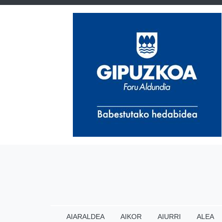
AIARALDEA
AIKOR
AIURRI
ALEA