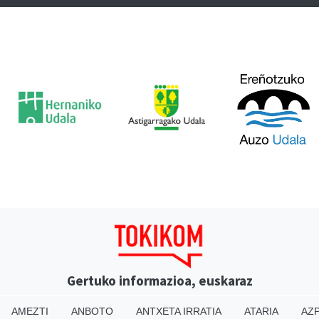
Gertuko informazioa, euskaraz
AMEZTI
ANBOTO
ANTXETA IRRATIA
ATARIA
AZP