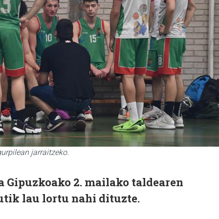
rpilean jarraitzeko.
da Gipuzkoako 2. mailako taldearen
tik lau lortu nahi dituzte.