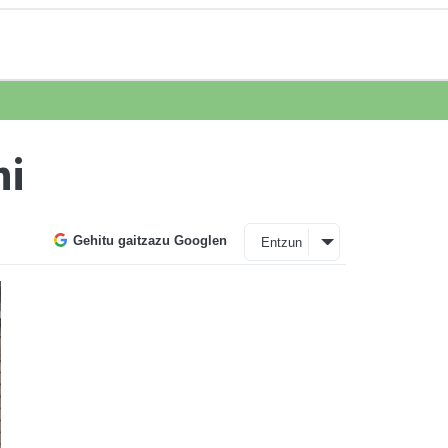
ni
Gehitu gaitzazu Googlen
Entzun