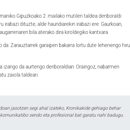
naniko Gipuzkoako 2. mailako mutilen taldea denboraldi
ru irabazi dituzte, alde haundiarekin irabazi ere. Gaurkoan,
laugarrenaren bila aterako dira kiroldegiko kantxara.
o da. Zarauztarrek garaipen bakarra lortu dute lehenengo hiru
ea izango da aurtengo denboraldian. Oraingoz, nabarmen
atu zaiola taldeari.
doan jasotzen segi ahal izateko, Kronikakide gehiago behar
tu komunikatibo sendo eta profesional bat garatu nahi badugu.