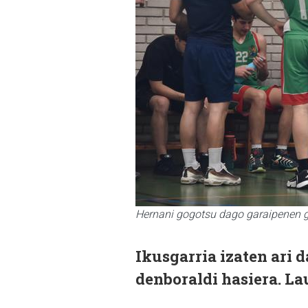
Hernani gogotsu dago garaipenen gu
Ikusgarria izaten ari 
denboraldi hasiera. Lau