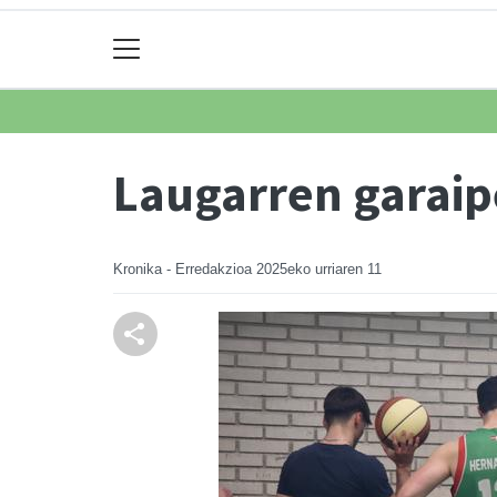
Laugarren garaip
Kronika - Erredakzioa
2025eko urriaren 11