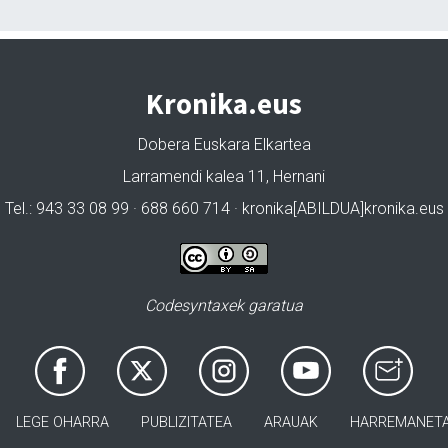
Kronika.eus
Dobera Euskara Elkartea
Larramendi kalea 11, Hernani
Tel.: 943 33 08 99 · 688 660 714 · kronika[ABILDUA]kronika.eus
Codesyntaxek garatua
LEGE OHARRA
PUBLIZITATEA
ARAUAK
HARREMANET