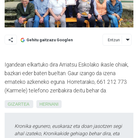
Entzun
Gehitu gaitzazu Googlen
Igandean elkartuko dira Arriatsu Eskolako ikasle ohiak,
bazkari eder baten bueltan. Gaur izango da izena
emateko azkeneko eguna. Horretarako, 661 212 773
(Karmele) telefono zenbakira deitu behar da.
GIZARTEA
HERNANI
Kronika egunero, euskaraz eta doan jasotzen segi
ahal izateko, Kronikakide gehiago behar dira, eta