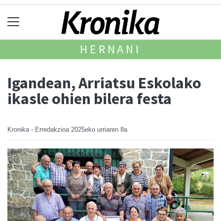
HERNANI
Igandean, Arriatsu Eskolako
ikasle ohien bilera festa
Kronika - Erredakzioa
2025eko urriaren 8a