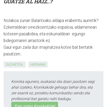
GOATZE AL HAIZ..?
Nolakoa zunan Balantxako aldapa eraberritu aurretik?
Ezkerraldean oinezkoentzako espaloia, aldamenean
kotxeen pasabidea, eta eskuinaldean egungo
bidegorriaren arrastorik ez.
Gaur egun zaila dun imajinatzea kotxe bat bertatik
pasatzen...
GIZARTEA
HERNANI
Kronika egunero, euskaraz eta doan jasotzen segi
ahal izateko, Kronikakide gehiago behar dira, eta
zer esanik ez, proiektu komunikatibo sendo eta
profesional bat garatu nahi badugu.
Egin zaitez KronikaKide!