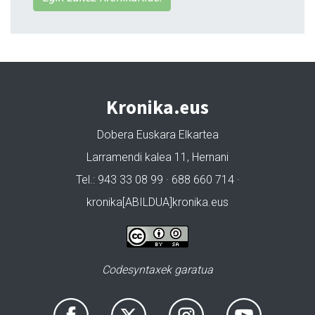
Kronika.eus
Dobera Euskara Elkartea
Larramendi kalea 11, Hernani
Tel.: 943 33 08 99 · 688 660 714 ·
kronika[ABILDUA]kronika.eus
Codesyntaxek garatua