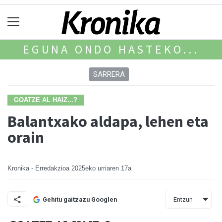
EGUNA ONDO HASTEKO...
SARRERA
GOATZE AL HAIZ...?
Balantxako aldapa, lehen eta
orain
Kronika - Erredakzioa
2025eko urriaren 17a
Entzun
Gehitu gaitzazu Googlen