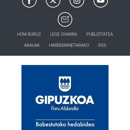
HONI BURUZ
LEGE OHARRA
PUBLIZITATEA
ARAUAK
HARREMANETARAKO
RSS