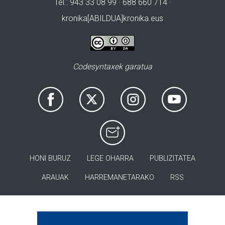
Tel.: 943 33 08 99 · 688 660 714 ·
kronika[ABILDUA]kronika.eus
Codesyntaxek garatua
HONI BURUZ
LEGE OHARRA
PUBLIZITATEA
ARAUAK
HARREMANETARAKO
RSS