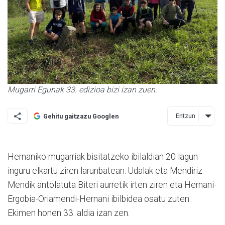
Mugarri Egunak 33. edizioa bizi izan zuen.
Entzun
Gehitu gaitzazu Googlen
Hernaniko mugarriak bisitatzeko ibilaldian 20 lagun
inguru elkartu ziren larunbatean. Udalak eta Mendiriz
Mendik antolatuta Biteri aurretik irten ziren eta Hernani-
Ergobia-Oriamendi-Hernani ibilbidea osatu zuten.
Ekimen honen 33. aldia izan zen.