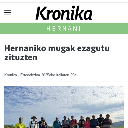
HERNANI
Hernaniko mugak ezagutu
zituzten
Kronika - Erredakzioa
2025eko irailaren 29a