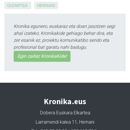
GIZARTEA
HERNANI
Kronika egunero, euskaraz eta doan jasotzen segi
ahal izateko, Kronikakide gehiago behar dira, eta
zer esanik ez, proiektu komunikatibo sendo eta
profesional bat garatu nahi badugu.
Egin zaitez KronikaKide!
Kronika.eus
Dobera Euskara Elkartea
Larramendi kalea 11, Hernani