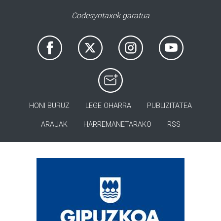
Codesyntaxek garatua
HONI BURUZ
LEGE OHARRA
PUBLIZITATEA
ARAUAK
HARREMANETARAKO
RSS