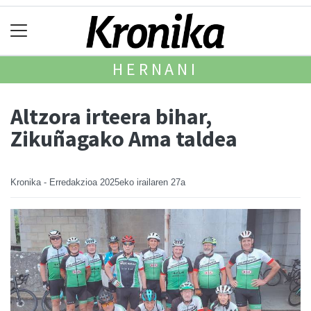
HERNANI
Altzora irteera bihar,
Zikuñagako Ama taldea
Kronika - Erredakzioa
2025eko irailaren 27a