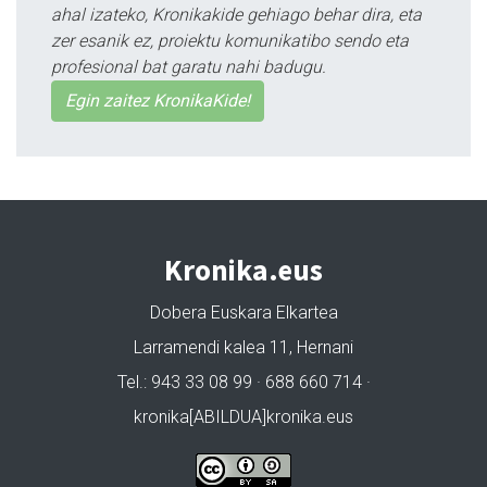
ahal izateko, Kronikakide gehiago behar dira, eta
zer esanik ez, proiektu komunikatibo sendo eta
profesional bat garatu nahi badugu.
Egin zaitez KronikaKide!
Kronika.eus
Dobera Euskara Elkartea
Larramendi kalea 11, Hernani
Tel.: 943 33 08 99 · 688 660 714 ·
kronika[ABILDUA]kronika.eus