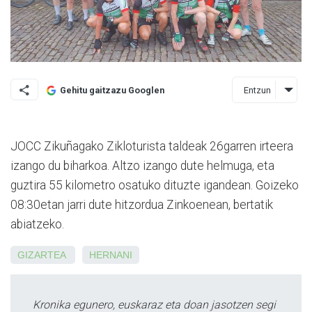
Entzun
Gehitu gaitzazu Googlen
JOCC Zikuñagako Zikloturista taldeak 26garren irteera
izango du biharkoa. Altzo izango dute helmuga, eta
guztira 55 kilometro osatuko dituzte igandean. Goizeko
08:30etan jarri dute hitzordua Zinkoenean, bertatik
abiatzeko.
GIZARTEA
HERNANI
Kronika egunero, euskaraz eta doan jasotzen segi