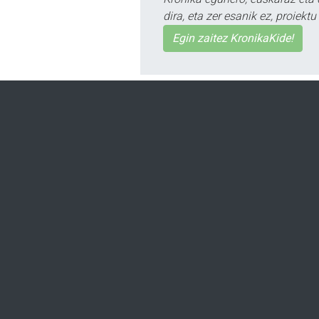
dira, eta zer esanik ez, proiek
Egin zaitez KronikaKide!