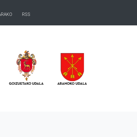
ARAKO
RSS