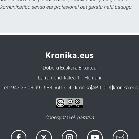
tu komunikatibo sendo eta profesional bat garatu nahi badugu.
Kronika.eus
Dobera Euskara Elkartea
Larramendi kalea 11, Hernani
Tel.: 943 33 08 99 · 688 660 714 · kronika[ABILDUA]kronika.eus
Codesyntaxek garatua