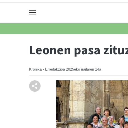
Leonen pasa zitu
Kronika - Erredakzioa
2025eko irailaren 24a