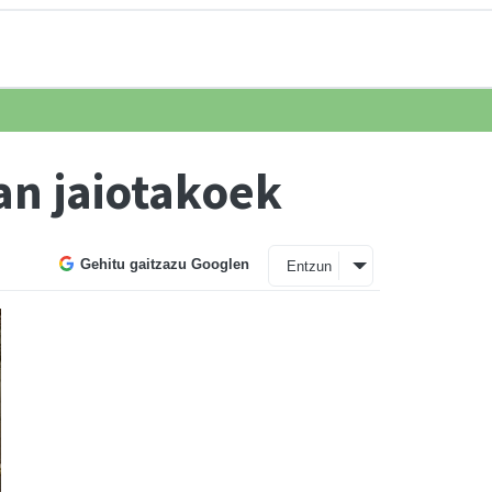
an jaiotakoek
Gehitu gaitzazu Googlen
Entzun