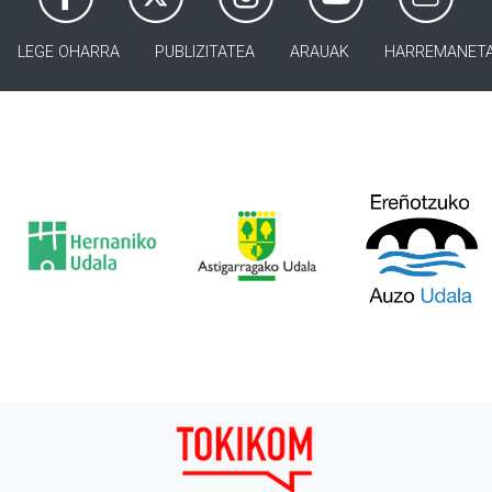
LEGE OHARRA
PUBLIZITATEA
ARAUAK
HARREMANET