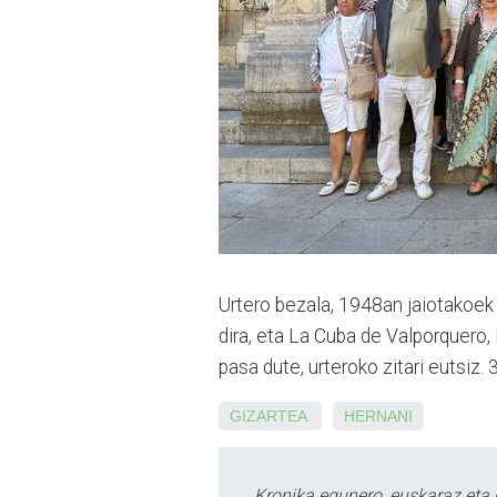
Urtero bezala, 1948an jaiotakoek 
dira, eta La Cuba de Valporquero,
pasa dute, urteroko zitari eutsiz. 
GIZARTEA
HERNANI
Kronika egunero, euskaraz eta 