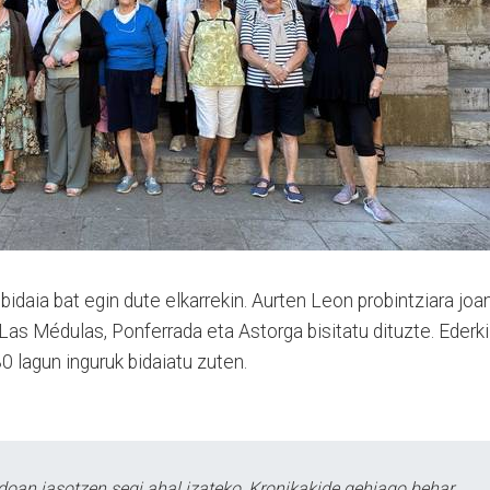
bidaia bat egin dute elkarrekin. Aurten Leon probintziara joa
 Las Médulas, Ponferrada eta Astorga bisitatu dituzte. Ederki
30 lagun inguruk bidaiatu zuten.
doan jasotzen segi ahal izateko, Kronikakide gehiago behar