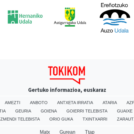
Gertuko informazioa, euskaraz
AMEZTI
ANBOTO
ANTXETA IRRATIA
ATARIA
AZP
TIA
GEURIA
GOIENA
GOIERRI TELEBISTA
GUAIXE
IZMENDI TELEBISTA
ORIO GUKA
TXINTXARRI
ZARAUT
Matx
Gurean
Ttap