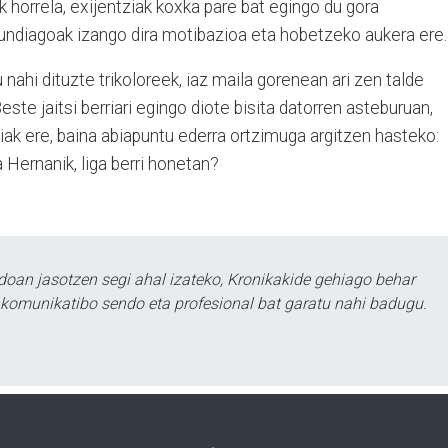
 horrela, exijentziak koxka pare bat egingo du gora
haundiagoak izango dira motibazioa eta hobetzeko aukera ere.
 nahi dituzte trikoloreek, iaz maila gorenean ari zen talde
Beste jaitsi berriari egingo diote bisita datorren asteburuan,
iak ere, baina abiapuntu ederra ortzimuga argitzen hasteko:
Hernanik, liga berri honetan?
doan jasotzen segi ahal izateko, Kronikakide gehiago behar
tu komunikatibo sendo eta profesional bat garatu nahi badugu.