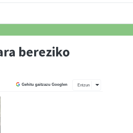
ara bereziko
Gehitu gaitzazu Googlen
Entzun