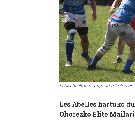
Lehia bizikoa izango da trikoloreen 
Les Abelles hartuko du
Ohorezko Elite Mailari