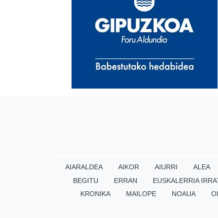
AIARALDEA
AIKOR
AIURRI
ALEA
BEGITU
ERRAN
EUSKALERRIA IRRA
KRONIKA
MAILOPE
NOAUA
O