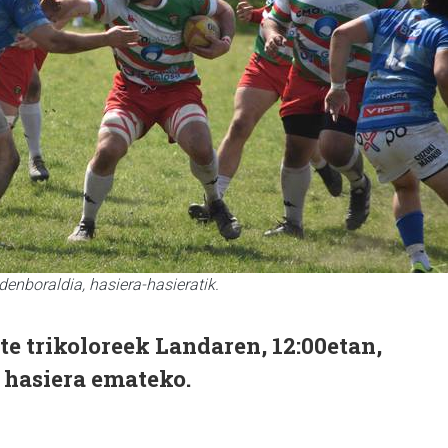
denboraldia, hasiera-hasieratik.
te trikoloreek Landaren, 12:00etan,
 hasiera emateko.