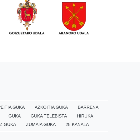
EITIA GUKA
AZKOITIA GUKA
BARRENA
GUKA
GUKA TELEBISTA
HIRUKA
Z GUKA
ZUMAIA GUKA
28 KANALA