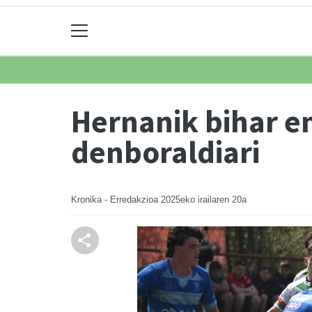
Hernanik bihar em
denboraldiari
Kronika - Erredakzioa
2025eko irailaren 20a