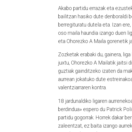
Akabo partidu errazak eta ezustek
bailitzan hasiko dute denboraldi 
berregituratu dutela eta. Izan ere
oso maila haundia izango duen lig
eta Ohorezko A Maila gorenetik jai
Zozketak erabaki du, gainera, lig
juxtu, Ohorezko A Mailatik jaitsi d
guztiak gainditzeko izaten da mak
aurrean jokatuko dute estreinako
valentziarraren kontra.
18 jardunaldiko ligaren aurreneko
berdindua» espero du Patrick Polid
partidu gogorrak. Horrek dakar ber
zaleentzat, ez baita izango aurre