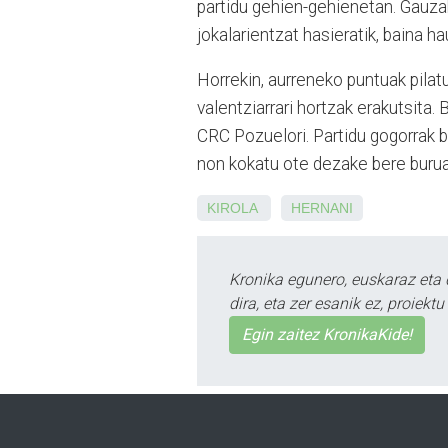
partidu gehien-gehienetan. Gauzak
jokalarientzat hasieratik, baina 
Horrekin, aurreneko puntuak pilatu
valentziarrari hortzak erakutsita. 
CRC Pozuelori. Partidu gogorrak b
non kokatu ote dezake bere burua 
KIROLA
HERNANI
Kronika egunero, euskaraz eta 
dira, eta zer esanik ez, proiek
Egin zaitez KronikaKide!