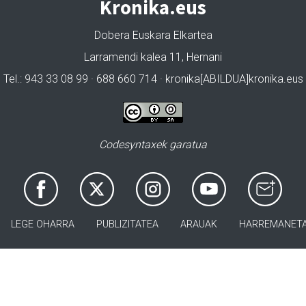
Kronika.eus
Dobera Euskara Elkartea
Larramendi kalea 11, Hernani
Tel.: 943 33 08 99 · 688 660 714 · kronika[ABILDUA]kronika.eus
Codesyntaxek garatua
LEGE OHARRA
PUBLIZITATEA
ARAUAK
HARREMANET