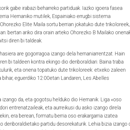
orik gabe irabazi beharreko partiduak. Iazko igoera fasea
berria Hernaniko mutilek, Espainiako errugbi sistema
, Ohorezko Elite Maila sortu berrian jokatuko dute trikoloreek,
an: bertan ariko dira orain arteko Ohorezko B Mailako onenak
tsi diren bi taldeak.
a hasiera are gogorragoa izango dela hernaniarrentzat. Hain
iren bi taldeen kontra ekingo dio denboraldiari. Baina traba
ulurik, eta onena topatuko dute trikoloreek: etxeko zaleen
a bihar, eguerdiko 12:00etan Landaren, Les Abelles
a izango da, eta gogotsu helduko dio Hernanik. Liga «oso
ori entrenatzaileak, eta aurreikusi du asko izango direla
ekin, era berean, formatu berria oso erakargarria izatea
ko denboraldietako partidu desorekaturik. Lehia bizia izango 