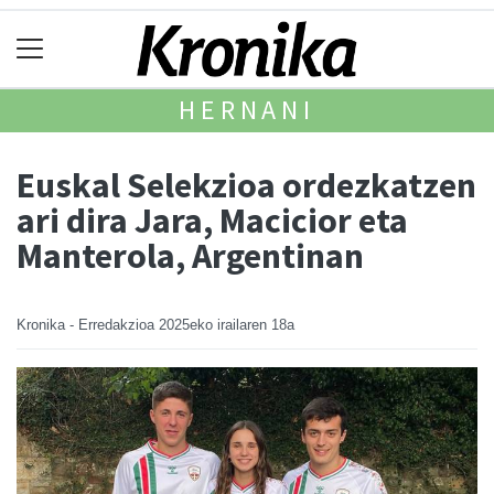
HERNANI
Euskal Selekzioa ordezkatzen
ari dira Jara, Macicior eta
Manterola, Argentinan
Kronika - Erredakzioa
2025eko irailaren 18a