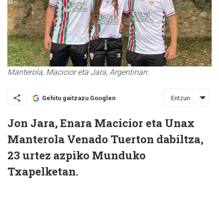
Manterola, Macicior eta Jara, Argentinan.
Entzun
Gehitu gaitzazu Googlen
Jon Jara, Enara Macicior eta Unax
Manterola Venado Tuerton dabiltza,
23 urtez azpiko Munduko
Txapelketan.