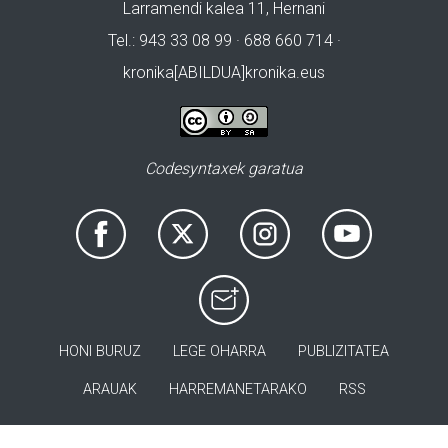
Larramendi kalea 11, Hernani
Tel.: 943 33 08 99 · 688 660 714 ·
kronika[ABILDUA]kronika.eus
Codesyntaxek garatua
HONI BURUZ
LEGE OHARRA
PUBLIZITATEA
ARAUAK
HARREMANETARAKO
RSS