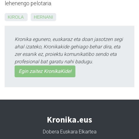
lehenengo pelotaria.
KIROLA
HERNANI
Kronika egunero, euskaraz eta doan jasotzen segi
ahal izateko, Kronikakide gehiago behar dira, eta
zer esanik ez, proiektu komunikatibo sendo eta
profesional bat garatu nahi badugu.
Egin zaitez KronikaKide!
Kronika.eus
Dobera Euskara Elkartea