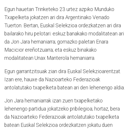
Egun hauetan Trinketeko 23 urtez azpiko Munduko
Txapelketa jokatzen ari dira Argentinako Venado
Tuerton. Bertan, Euskal Selekzioa ordezkatzen ari dira
bailarako hiru pelotari: eskuz banakako modalitatean ari
da Jon Jara hernaniarra; gomazko paletan Enara
Macicior ereñotzuarra; eta eskuz binakako
modalitatean Unax Manterola hernaniarra.
Egun garrantzitsuak zian dira Euskal Selekzioarentzat.
Izan ere, hauxe da Nazioarteko Federazioak
antolatutako txapelketa batean ari den lehenengo aldia.
Jon Jara hernaniarrak izan zuen txapelketako
lehenengo partidua jokatzeko pribilegioa; hortaz, bera
da Nazioarteko Federazioak antolatutako txapelketa
batean Euskal Selekzioa ordezkatzen jokatu duen