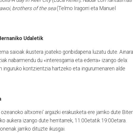
awoi, brothers of the sea
(Telmo Iragorri eta Manuel
Hernaniko Udaletik
ema saioak ikustera joateko gonbidapena luzatu dute. Ainar
iak nabarmendu du «interesgarria eta ederra» izango dela:
n inguruko kontzientzia hartzeko eta ingurumenaren alde
a
ozeanoko altxorrei' argazki erakusketa ere jarriko dute Biter
ko aukera izango dute herritarrek, 11:00etatik 19:00etara.
enak jarriko dituzte ikusgai.