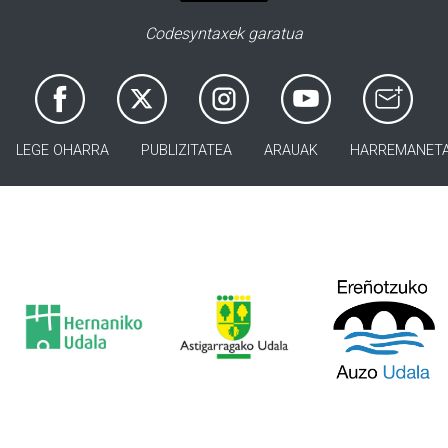
Codesyntaxek garatua
LEGE OHARRA
PUBLIZITATEA
ARAUAK
HARREMANET