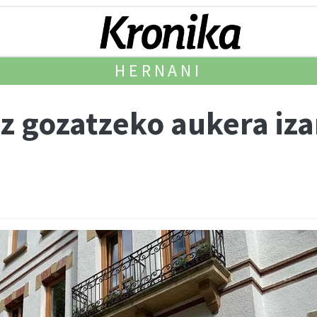
HERNANI
z gozatzeko aukera iza