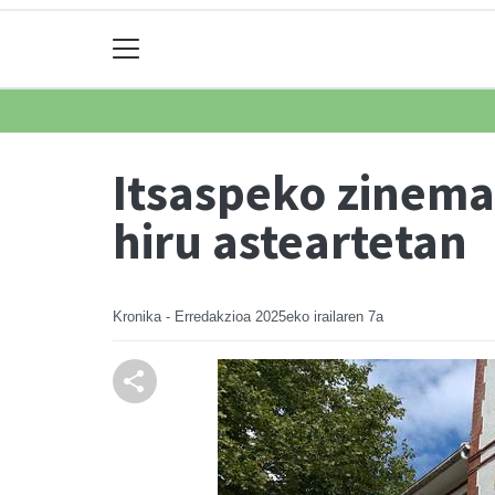
Itsaspeko zinema
hiru asteartetan
Kronika - Erredakzioa
2025eko irailaren 7a