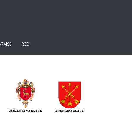
ARAKO
RSS