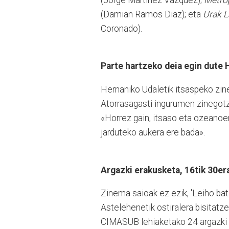
(Damian Ramos Diaz); eta
Urak L
Coronado).
Parte hartzeko deia egin dute 
Hernaniko Udaletik itsaspeko zin
Atorrasagasti ingurumen zinegotz
«Horrez gain, itsaso eta ozeanoe
jarduteko aukera ere bada».
Argazki erakusketa, 16tik 30er
Zinema saioak ez ezik, 'Leiho bat 
Astelehenetik ostiralera bisitatze
CIMASUB lehiaketako 24 argazki on