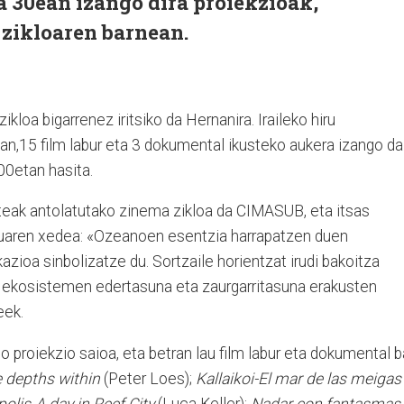
ta 30ean izango dira proiekzioak,
zikloaren barnean.
loa bigarrenez iritsiko da Hernanira. Iraileko hiru
an,15 film labur eta 3 dokumental ikusteko aukera izango da
:00etan hasita.
teak antolatutako zinema zikloa da CIMASUB, eta itsas
uaren xedea: «Ozeanoen esentzia harrapatzen duen
azioa sinbolizatze du. Sortzaile horientzat irudi bakoitza
as ekosistemen edertasuna eta zaurgarritasuna erakusten
eek.
o proiekzio saioa, eta betran lau film labur eta dokumental b
 depths within
(Peter Loes);
Kallaikoi-El mar de las meigas
olis-A day in Reef City
(Luca Keller);
Nadar con fantasmas