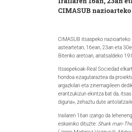
Irailaren 16an, 23an e
CIMASUB nazioarteko 
CIMASUB itsaspeko nazioarteko zik
asteartetan, 16ean, 23an eta 30e
Biteriko aretoan, arratsaldeko 19
Itsaspekoak-Real Sociedad elkar
hondoa ezagutaraztea da proiekt
argazkilari eta zinemagileen dedik
erantzukizun ekintza bat da, its
diguna», zehaztu dute antolatzail
Irailaren 16an izango da leheneng
eskainiko dituzte:
Shark man-The
(Jorge Martinez Vazquez);
Metrop