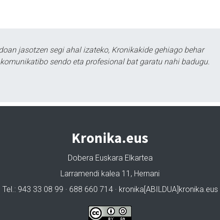
doan jasotzen segi ahal izateko, Kronikakide gehiago behar
tu komunikatibo sendo eta profesional bat garatu nahi badugu.
Kronika.eus
Dobera Euskara Elkartea
Larramendi kalea 11, Hernani
Tel.: 943 33 08 99 · 688 660 714 · kronika[ABILDUA]kronika.eus