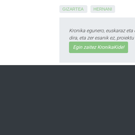
GIZARTEA
HERNANI
Kronika egunero, euskaraz eta 
dira, eta zer esanik ez, proiek
Egin zaitez KronikaKide!