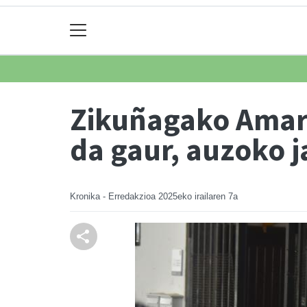
Zikuñagako Amare
da gaur, auzoko 
Kronika - Erredakzioa
2025eko irailaren 7a