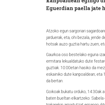
kanpoaldean egingo di
Eguerdian paella jate 
Atzoko egun sargoriari sagardoare
jarduerak, eta, ohi bezala, jende
hotsak auzo guztia hartu zuen, et
Gaurkoa oso bestelako eguna iza
ermitara lekualdatuko dute festar
guztiak. 10:00etan hasiko da meza
eskainiko dute kanpoaldean; eta 1
da bertan.
Goikoak bukatu orduko, 14:30ak alde
baten bueltan elkartzeko. Sabela
trakarekin amaitutzat emango dit