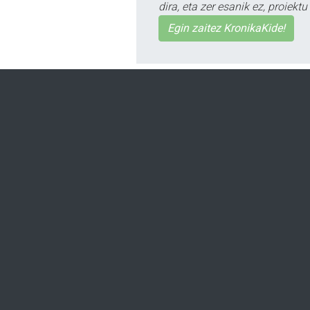
dira, eta zer esanik ez, proiek
Egin zaitez KronikaKide!