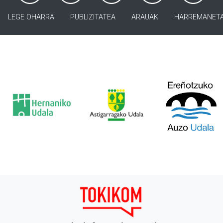
LEGE OHARRA
PUBLIZITATEA
ARAUAK
HARREMANET