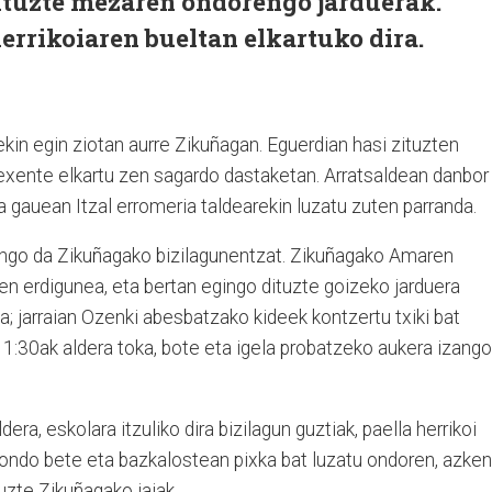
tuzte mezaren ondorengo jarduerak.
herrikoiaren bueltan elkartuko dira.
kin egin ziotan aurre Zikuñagan. Eguerdian hasi zituzten
 dexente elkartu zen sagardo dastaketan. Arratsaldean danbor
a gauean Itzal erromeria taldearekin luzatu zuten parranda.
ngo da Zikuñagako bizilagunentzat. Zikuñagako Amaren
en erdigunea, eta bertan egingo dituzte goizeko jarduera
; jarraian Ozenki abesbatzako kideek kontzertu txiki bat
1:30ak aldera toka, bote eta igela probatzeko aukera izango
ra, eskolara itzuliko dira bizilagun guztiak, paella herrikoi
 ondo bete eta bazkalostean pixka bat luzatu ondoren, azken
uzte Zikuñagako jaiak.