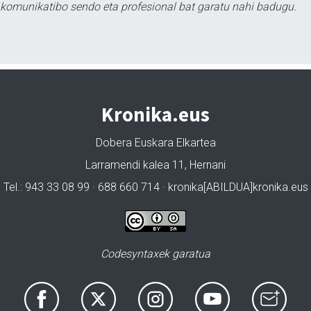
tu komunikatibo sendo eta profesional bat garatu nahi badugu.
Kronika.eus
Dobera Euskara Elkartea
Larramendi kalea 11, Hernani
Tel.: 943 33 08 99 · 688 660 714 · kronika[ABILDUA]kronika.eus
Codesyntaxek garatua