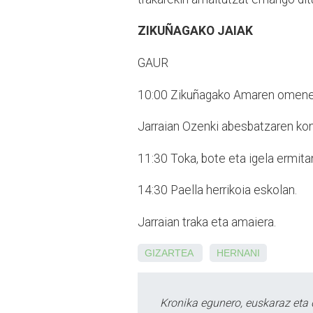
ZIKUÑAGAKO JAIAK
GAUR
10:00
Zikuñagako Amaren omenezk
Jarraian
Ozenki abesbatzaren kon
11:30
Toka, bote eta igela ermita
14:30
Paella herrikoia eskolan.
Jarraian
traka eta amaiera.
GIZARTEA
HERNANI
Kronika egunero, euskaraz eta 