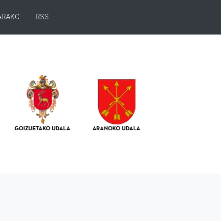
ARAKO
RSS