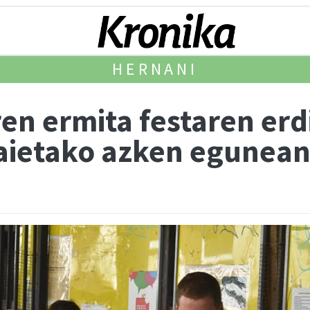
HERNANI
n ermita festaren erd
jaietako azken egunea