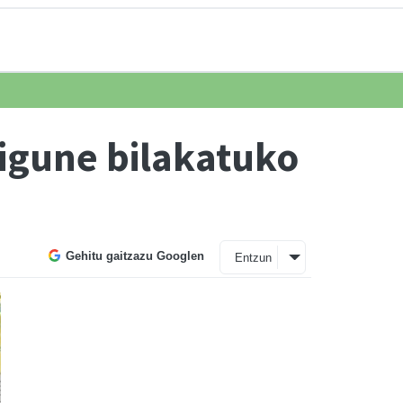
igune bilakatuko
n
Gehitu gaitzazu Googlen
Entzun