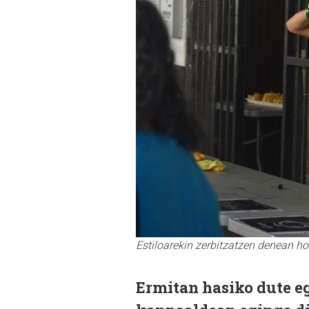
Estiloarekin zerbitzatzen denean h
Ermitan hasiko dute e