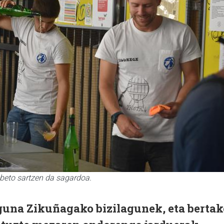
obeto sartzen da sagardoa.
guna Zikuñagako bizilagunek, eta bertak