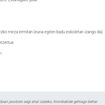
o meza ermitan (euria egiten badu eskoletan izango da).
tzertua.
n.
doan jasotzen segi ahal izateko, Kronikakide gehiago behar