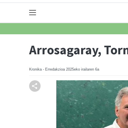
Arrosagaray, Tor
Kronika - Erredakzioa
2025eko irailaren 6a