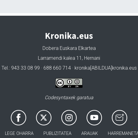
Kronika.eus
Dobera Euskara Elkartea
Larramendi kalea 11, Hernani
Tel.: 943 33 08 99 · 688 660 714 · kronika[ABILDUA]kronika.eus
Codesyntaxek garatua
LEGE OHARRA
PUBLIZITATEA
ARAUAK
HARREMANET