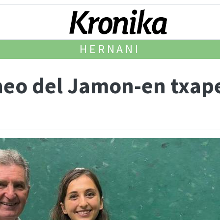
HERNANI
neo del Jamon-en txap