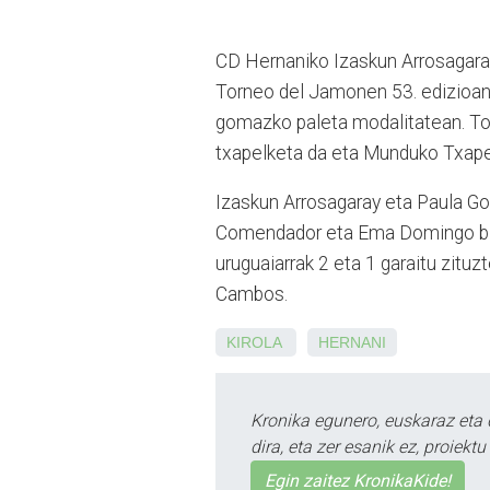
CD Hernaniko Izaskun Arrosagara
Torneo del Jamonen 53. edizioan. 
gomazko paleta modalitatean. To
txapelketa da eta Munduko Txapel
Izaskun Arrosagaray eta Paula Gor
Comendador eta Ema Domingo biko
uruguaiarrak 2 eta 1 garaitu zituz
Cambos.
KIROLA
HERNANI
Kronika egunero, euskaraz eta 
dira, eta zer esanik ez, proiek
Egin zaitez KronikaKide!