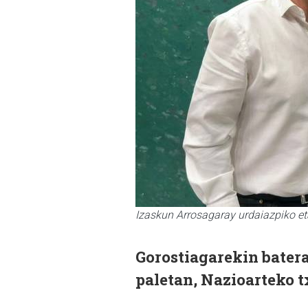
Izaskun Arrosagaray urdaiazpiko et
Gorostiagarekin batera
paletan, Nazioarteko t