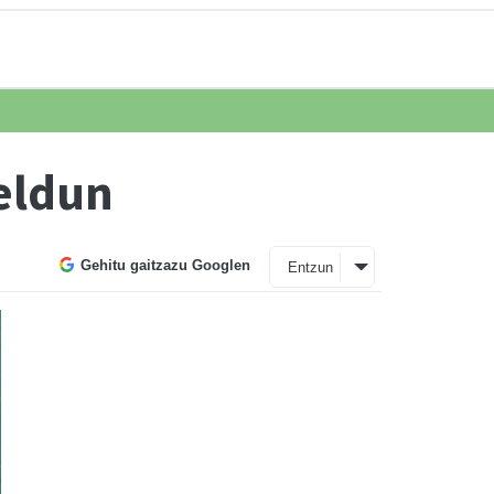
eldun
Gehitu gaitzazu Googlen
Entzun