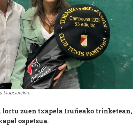
a txapelarekin.
 lortu zuen txapela Iruñeako trinketean,
xapel ospetsua.