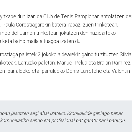
y txapeldun izan da Club de Tenis Pamplonan antolatzen de
Paula Gorostiagarekin batera irabazi zuen trinketean,
rneo del Jamon trinketean jokatzen den nazioarteko
keta baino maila altuagoa izaten du.
ostiaga palistek 2 jokoko aldearekin gainditu zituzten Silvia
teak. Larruzko paletan, Manuel Pelua eta Braian Ramirez
ten Iparraldeko eta Iparraldeko Denis Larretche eta Valentin
doan jasotzen segi ahal izateko, Kronikakide gehiago behar
tu komunikatibo sendo eta profesional bat garatu nahi badugu.