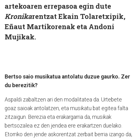
artekoaren errepasoa egin dute
Kronika
rentzat Ekain Tolaretxipik,
Eñaut Martikorenak eta Andoni
Mujikak.
Bertso saio musikatua antolatu duzue gaurko. Zer
du berezitik?
Aspaldi zabaltzen ari den modalitatea da. Urtebete
goaz saioak antolatzen, eta musikatu bat egitea falta
zitzaigun. Berezia eta erakargarria da, musikak
bertsozalea ez den jendea ere erakartzen duelako.
Etorriko den jende askorentzat zerbait berria izango da,