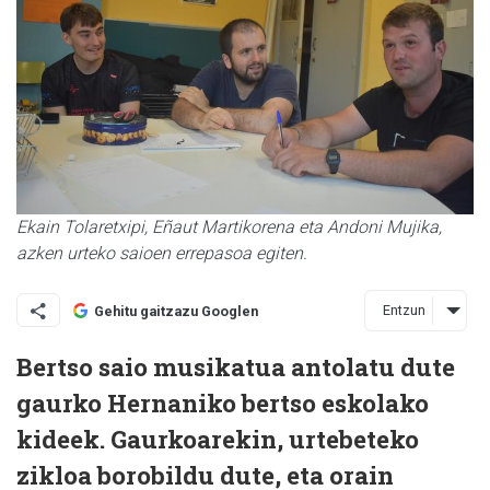
Ekain Tolaretxipi, Eñaut Martikorena eta Andoni Mujika,
azken urteko saioen errepasoa egiten.
Entzun
Gehitu gaitzazu Googlen
Bertso saio musikatua antolatu dute
gaurko Hernaniko bertso eskolako
kideek. Gaurkoarekin, urtebeteko
zikloa borobildu dute, eta orain