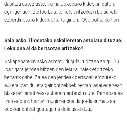
dabiltza astez aste, trama Joxepako kideekin batera
egin genuen, Bertso Latako kale antzerkian belaunaldi
ezberdinetako kideak elkartu ginen... Oso polita da hori.
Saio asko Tilosetako eskaileretan antolatu dituzue.
Leku ona al da bertsotan aritzeko?
Kokapenarekin asko asmatu dugula iruditzen zaigu. Gu
joan gara jendea biltzen den lekura, haiek etortzeko
beharrik gabe. Zalea den jendeak bertsoak entzuteko
aukera izan du, eta gainontzekoek bertan lasai ederrean
hizketan jarraitzeko aukera mantendu dute. Bertsozalea
izan edo ez, herrian mugimendua dagoela sumatzea
edozeinentzat gustagarria dela uste dugu.