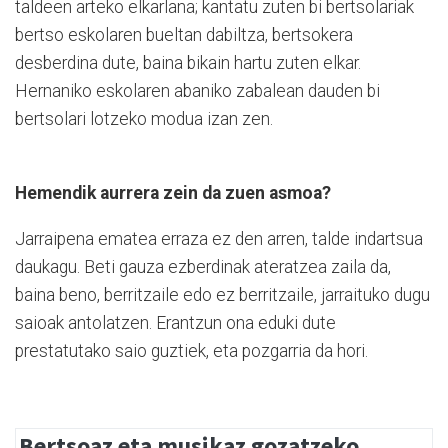
taldeen arteko elkarlana; kantatu zuten bi bertsolariak
bertso eskolaren bueltan dabiltza, bertsokera
desberdina dute, baina bikain hartu zuten elkar.
Hernaniko eskolaren abaniko zabalean dauden bi
bertsolari lotzeko modua izan zen.
Hemendik aurrera zein da zuen asmoa?
Jarraipena ematea erraza ez den arren, talde indartsua
daukagu. Beti gauza ezberdinak ateratzea zaila da,
baina beno, berritzaile edo ez berritzaile, jarraituko dugu
saioak antolatzen. Erantzun ona eduki dute
prestatutako saio guztiek, eta pozgarria da hori.
Bertsoaz eta musikaz gozatzeko