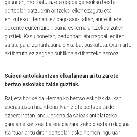
geunden, motibatuta, eta gogoa geneukan beste
bertsolari batzuekin aritzeko, elkar ezagutu eta
entzuteko. Hernani ez dago saio faltan, aurretik ere
dexente egiten ziren, baina eskema antzekoa zuten
guztiek. Kasu honetan, zertxobait laburragoak egiten
saiatu gara, zurruntasuna pixka bat puskatuta. Orain arte
aktibatuta ez zegoen publikoa aktibatzeko asmoz.
Saioen antolakuntzan elkarlanean aritu zarete
bertso eskolako talde guztiak.
Bai, eta horixe da Hernaniko bertso eskolak daukan
aberastasun haundiena. Nahiz eta bertsoa talde
ezberdinetan landu, ederra da saioak antolatzeko
garaian elkartzea, batera plazaratzeko prestatu duguna.
Kantuan aritu diren bertsolari asko hemen inguruan