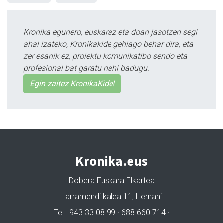
Kronika egunero, euskaraz eta doan jasotzen segi
ahal izateko, Kronikakide gehiago behar dira, eta
zer esanik ez, proiektu komunikatibo sendo eta
profesional bat garatu nahi badugu.
Egin zaitez KronikaKide!
Kronika.eus
Dobera Euskara Elkartea
Larramendi kalea 11, Hernani
Tel.: 943 33 08 99 · 688 660 714 ·