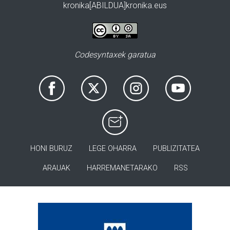
kronika[ABILDUA]kronika.eus
Codesyntaxek garatua
HONI BURUZ
LEGE OHARRA
PUBLIZITATEA
ARAUAK
HARREMANETARAKO
RSS