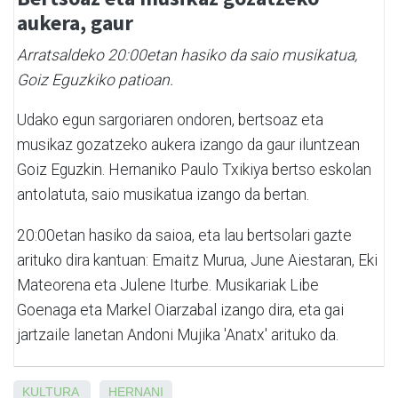
aukera, gaur
Arratsaldeko 20:00etan hasiko da saio musikatua,
Goiz Eguzkiko patioan.
Udako egun sargoriaren ondoren, bertsoaz eta
musikaz gozatzeko aukera izango da gaur iluntzean
Goiz Eguzkin. Hernaniko Paulo Txikiya bertso eskolan
antolatuta, saio musikatua izango da bertan.
20:00etan hasiko da saioa, eta lau bertsolari gazte
arituko dira kantuan: Emaitz Murua, June Aiestaran, Eki
Mateorena eta Julene Iturbe. Musikariak Libe
Goenaga eta Markel Oiarzabal izango dira, eta gai
jartzaile lanetan Andoni Mujika 'Anatx' arituko da.
KULTURA
HERNANI