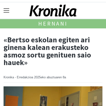
HERNANI
«Bertso eskolan egiten ari
ginena kalean erakusteko
asmoz sortu genituen saio
hauek»
Kronika - Erredakzioa
2025eko abuztuaren 8a