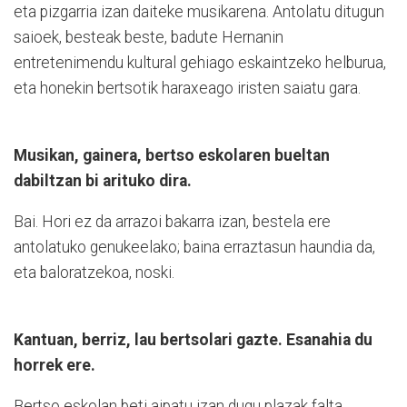
eta pizgarria izan daiteke musikarena. Antolatu ditugun
saioek, besteak beste, badute Hernanin
entretenimendu kultural gehiago eskaintzeko helburua,
eta honekin bertsotik haraxeago iristen saiatu gara.
Musikan, gainera, bertso eskolaren bueltan
dabiltzan bi arituko dira.
Bai. Hori ez da arrazoi bakarra izan, bestela ere
antolatuko genukeelako; baina erraztasun haundia da,
eta baloratzekoa, noski.
Kantuan, berriz, lau bertsolari gazte. Esanahia du
horrek ere.
Bertso eskolan beti aipatu izan dugu plazak falta