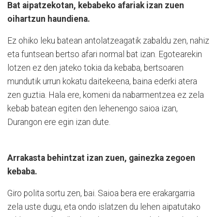
Bat aipatzekotan, kebabeko afariak izan zuen
oihartzun haundiena.
Ez ohiko leku batean antolatzeagatik zabaldu zen, nahiz
eta funtsean bertso afari normal bat izan. Egotearekin
lotzen ez den jateko tokia da kebaba, bertsoaren
mundutik urrun kokatu daitekeena, baina ederki atera
zen guztia. Hala ere, komeni da nabarmentzea ez zela
kebab batean egiten den lehenengo saioa izan,
Durangon ere egin izan dute.
Arrakasta behintzat izan zuen, gainezka zegoen
kebaba.
Giro polita sortu zen, bai. Saioa bera ere erakargarria
zela uste dugu, eta ondo islatzen du lehen aipatutako