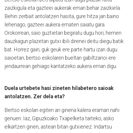
zaizkigula eta gazteei aukerak eman behar zaizkiela.
Behin zerbait antolatzen hasita, gure hitza jan baino
lehenago, gazteei aukera ematen saiatu gara.
Orokorrean, saio guztietan begiratu dugu hori, hemen
dauzkagun plazetan gutxi ibili direnei deitu diegu batik
bat. Horrez gain, guk geuk ere parte hartu izan dugu
saioetan; bertso eskolaren bueltan gabiltzanoi ere
jendaurrean gehiago kantatzeko aukera eman digu.
Duela urtebete hasi zineten hilabetero saioak
antolatzen. Zer dela eta?
Bertso eskolan egiten ari ginena kalera eraman nahi
genuen. Iaz, Gipuzkoako Txapelketa tarteko, asko
elkartzen ginen, astean bitan gutxienez. Indartsu