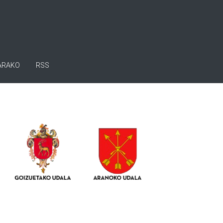
ARAKO
RSS