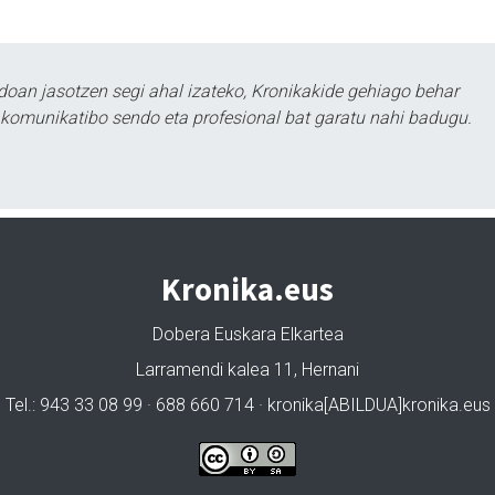
doan jasotzen segi ahal izateko, Kronikakide gehiago behar
tu komunikatibo sendo eta profesional bat garatu nahi badugu.
Kronika.eus
Dobera Euskara Elkartea
Larramendi kalea 11, Hernani
Tel.: 943 33 08 99 · 688 660 714 · kronika[ABILDUA]kronika.eus