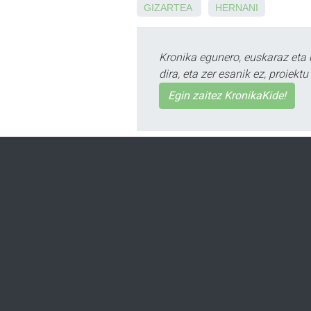
GIZARTEA
HERNANI
Kronika egunero, euskaraz eta 
dira, eta zer esanik ez, proiek
Egin zaitez KronikaKide!