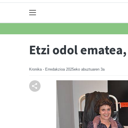
Etzi odol ematea
Kronika - Erredakzioa
2025eko abuztuaren 3a