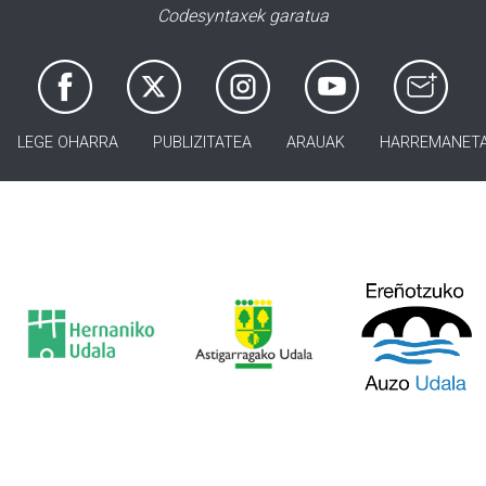
Codesyntaxek garatua
LEGE OHARRA
PUBLIZITATEA
ARAUAK
HARREMANET