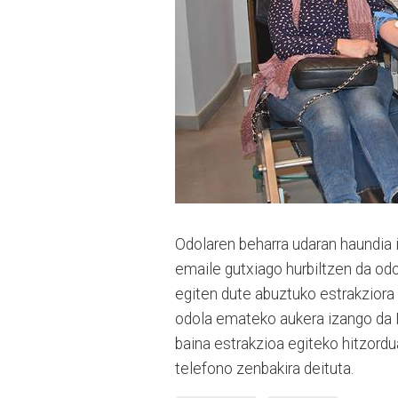
Odolaren beharra udaran haundia i
emaile gutxiago hurbiltzen da odo
egiten dute abuztuko estrakziora 
odola emateko aukera izango da H
baina estrakzioa egiteko hitzordu
telefono zenbakira deituta.