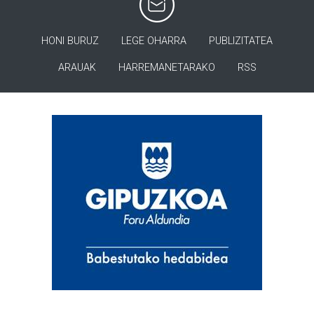
HONI BURUZ
LEGE OHARRA
PUBLIZITATEA
ARAUAK
HARREMANETARAKO
RSS