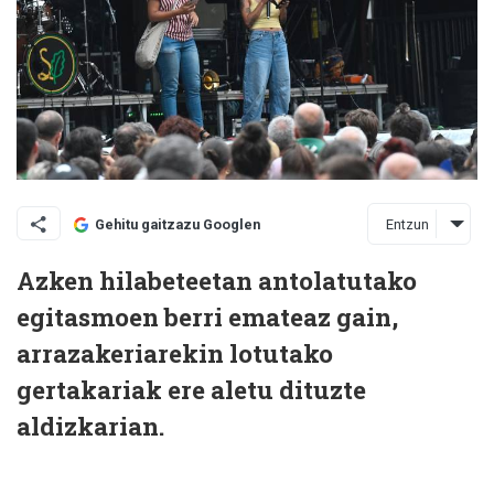
Entzun
Gehitu gaitzazu Googlen
Azken hilabeteetan antolatutako
egitasmoen berri emateaz gain,
arrazakeriarekin lotutako
gertakariak ere aletu dituzte
aldizkarian.