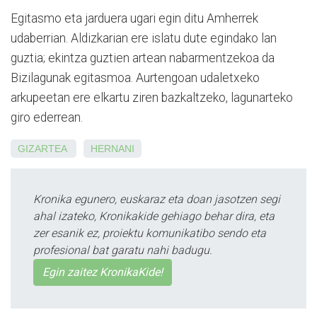
Egitasmo eta jarduera ugari egin ditu Amherrek
udaberrian. Aldizkarian ere islatu dute egindako lan
guztia; ekintza guztien artean nabarmentzekoa da
Bizilagunak egitasmoa. Aurtengoan udaletxeko
arkupeetan ere elkartu ziren bazkaltzeko, lagunarteko
giro ederrean.
GIZARTEA
HERNANI
Kronika egunero, euskaraz eta doan jasotzen segi
ahal izateko, Kronikakide gehiago behar dira, eta
zer esanik ez, proiektu komunikatibo sendo eta
profesional bat garatu nahi badugu.
Egin zaitez KronikaKide!