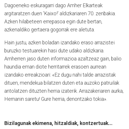
Dagoeneko eskuragarri dago Amher Elkarteak
argitaratzen duen 'Kaixo!' aldizkariaren 70. zenbakia.
Azken hilabeteen errepasoa egin dute bertan,
azkenaldiko gertaera gogorrak ere aletuta.
Hain justu, azken boladan izandako eraso arrazistei
buruzko testuarekin hasi dute udako aldizkaria.
Amherren jaso duten informazioa azaltzeaz gain, balio
haundia eman diote herritarrek erasoen aurrean
izandako erreakzioari: «Ez dugu nahi talde arrazistak
dituen, mendekua bilatzen duten eta auzoko patruilak
antolatzen dituzten herria izaterik. Arrazakeriaren aurka,
Hernanin saretu! Gure herria, denontzako tokia».
Bizilagunak ekimena, hitzaldiak, kontzertuak...