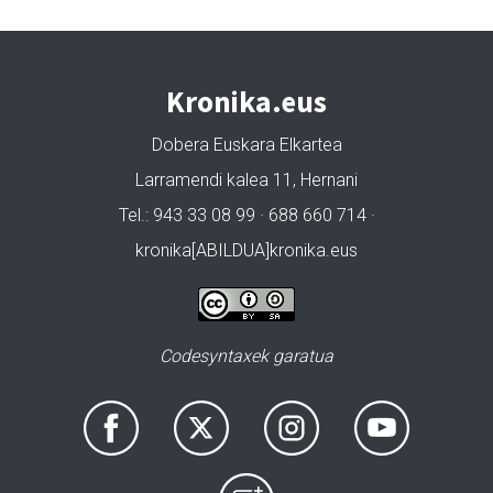
Kronika.eus
Dobera Euskara Elkartea
Larramendi kalea 11, Hernani
Tel.: 943 33 08 99 · 688 660 714 ·
kronika[ABILDUA]kronika.eus
Codesyntaxek garatua