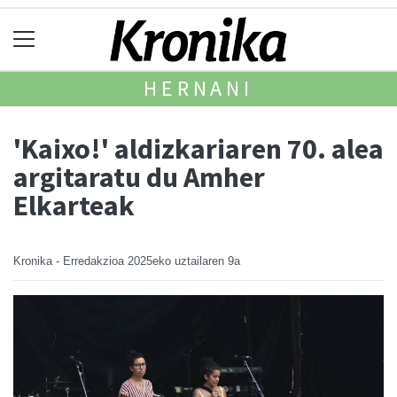
HERNANI
'Kaixo!' aldizkariaren 70. alea
argitaratu du Amher
Elkarteak
Kronika - Erredakzioa
2025eko uztailaren 9a