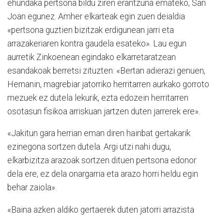
ehundaka pertsona bildu ziren erantzuna emateko, San
Joan egunez. Amher elkarteak egin zuen deialdia
«pertsona guztien bizitzak erdigunean jarri eta
arrazakeriaren kontra gaudela esateko». Lau egun
aurretik Zinkoenean egindako elkarretaratzean
esandakoak berretsi zituzten: «Bertan adierazi genuen,
Hernanin, magrebiar jatorriko herritarren aurkako gorroto
mezuek ez dutela lekurik, ezta edozein herritarren
osotasun fisikoa arriskuan jartzen duten jarrerek ere».
«Jakitun gara herrian eman diren hainbat gertakarik
ezinegona sortzen dutela. Argi utzi nahi dugu,
elkarbizitza arazoak sortzen dituen pertsona edonor
dela ere, ez dela onargarria eta arazo horri heldu egin
behar zaiola».
«Baina azken aldiko gertaerek duten jatorri arrazista