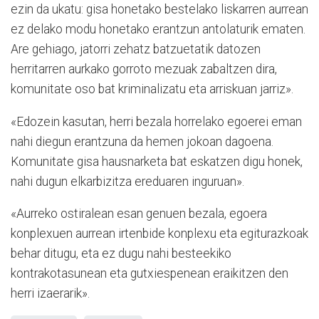
ezin da ukatu: gisa honetako bestelako liskarren aurrean
ez delako modu honetako erantzun antolaturik ematen.
Are gehiago, jatorri zehatz batzuetatik datozen
herritarren aurkako gorroto mezuak zabaltzen dira,
komunitate oso bat kriminalizatu eta arriskuan jarriz».
«Edozein kasutan, herri bezala horrelako egoerei eman
nahi diegun erantzuna da hemen jokoan dagoena.
Komunitate gisa hausnarketa bat eskatzen digu honek,
nahi dugun elkarbizitza ereduaren inguruan».
«Aurreko ostiralean esan genuen bezala, egoera
konplexuen aurrean irtenbide konplexu eta egiturazkoak
behar ditugu, eta ez dugu nahi besteekiko
kontrakotasunean eta gutxiespenean eraikitzen den
herri izaerarik»
.