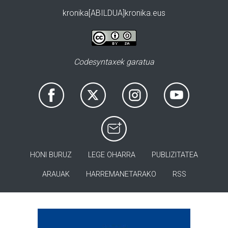
kronika[ABILDUA]kronika.eus
Codesyntaxek garatua
HONI BURUZ
LEGE OHARRA
PUBLIZITATEA
ARAUAK
HARREMANETARAKO
RSS