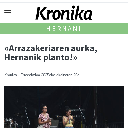
HERNANI
«Arrazakeriaren aurka,
Hernanik planto!»
Kronika - Erredakzioa
2025eko ekainaren 26a