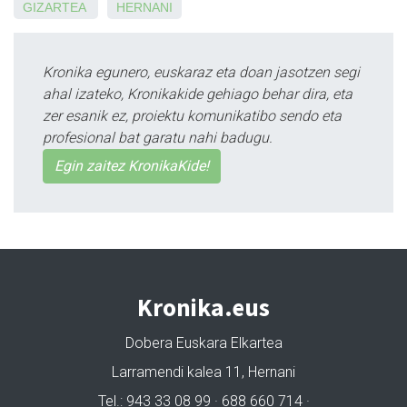
GIZARTEA
HERNANI
Kronika egunero, euskaraz eta doan jasotzen segi
ahal izateko, Kronikakide gehiago behar dira, eta
zer esanik ez, proiektu komunikatibo sendo eta
profesional bat garatu nahi badugu.
Egin zaitez KronikaKide!
Kronika.eus
Dobera Euskara Elkartea
Larramendi kalea 11, Hernani
Tel.: 943 33 08 99 · 688 660 714 ·