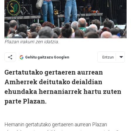
Plazan irakurri zen idatzia.
Entzun
Gehitu gaitzazu Googlen
Gertatutako gertaeren aurrean
Amherrek deitutako deialdian
ehundaka hernaniarrek hartu zuten
parte Plazan.
Hernanin gertatutako gertaeren aurrean Plazan