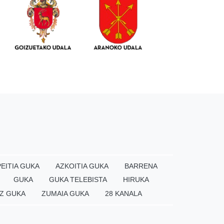
EITIA GUKA
AZKOITIA GUKA
BARRENA
GUKA
GUKA TELEBISTA
HIRUKA
Z GUKA
ZUMAIA GUKA
28 KANALA