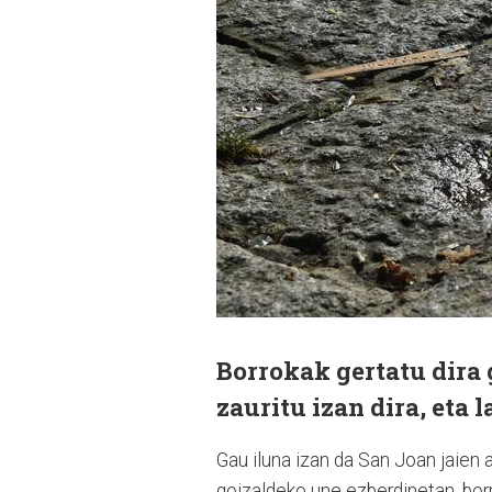
Borrokak gertatu dira
zauritu izan dira, eta 
Gau iluna izan da San Joan jaien a
goizaldeko une ezberdinetan, borro