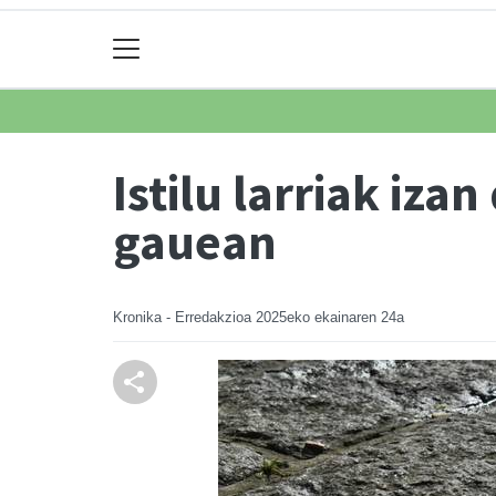
Istilu larriak iz
gauean
Kronika - Erredakzioa
2025eko ekainaren 24a