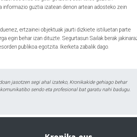
ta informazio guztia izatean denon artean adosteko zein
enez, ertzainei objektuak jaurti dizkiete istiluetan parte
arga egin behar izan dituzte. Segurtasun Sailak berak jakinara
esorden publikoa egotzita. Ikerketa zabalik dago.
doan jasotzen segi ahal izateko, Kronikakide gehiago behar
tu komunikatibo sendo eta profesional bat garatu nahi badugu.
Kronika.eus