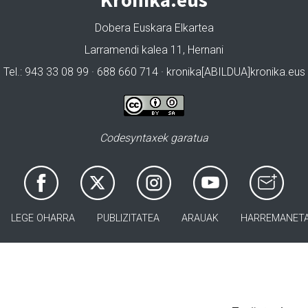
Dobera Euskara Elkartea
Larramendi kalea 11, Hernani
Tel.: 943 33 08 99 · 688 660 714 · kronika[ABILDUA]kronika.eus
Codesyntaxek garatua
LEGE OHARRA
PUBLIZITATEA
ARAUAK
HARREMANET