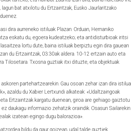
, lagun bat atxilotu du Ertzaintzak, Eusko Jaurlaritzako
 duenez.
si dira aurreneko istiluak Plazan. Orduan, Hernaniko
tza eskatu du, egoera kudeatzeko; eta antidisturbioak iritsi
lasaitzea lortu dute, baina istiluak berpiztu egin dira gauean
 izan du Ertzaintzak, 03:30ak aldera. 10-12 ertzain auto eta
ra Tilosetara. Txosna guztiak itxi dituzte, eta objektuak
e askoren partehartzearekin. Gau osoan zehar izan dira istilua
», azaldu du Xabier Lertxundi alkateak: «Udaltzaingoak
 eta Ertzaintzak kargatu duenean, giroa are gehiago gaiztotu
na ez daukagu informazio zehatzik oraindik. Osasun Sailarekin
ealak izatean egingo dugu balorazioa».
tzordea bildu da gaur goizean, udal talde guztiek