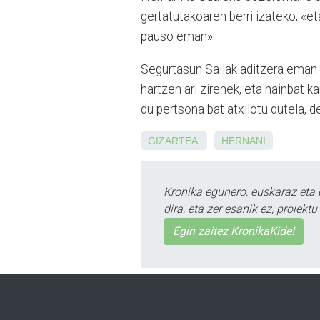
gertatutakoaren berri izateko, «e
pauso eman».
Segurtasun Sailak aditzera eman du
hartzen ari zirenek, eta hainbat k
du pertsona bat atxilotu dutela, d
GIZARTEA
HERNANI
Kronika egunero, euskaraz eta 
dira, eta zer esanik ez, proiek
Egin zaitez KronikaKide!