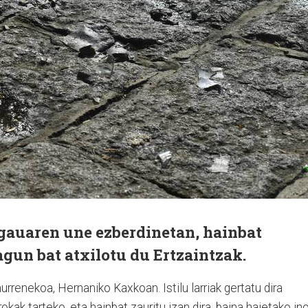
 gauaren une ezberdinetan, hainbat
lagun bat atxilotu du Ertzaintzak.
urrenekoa, Hernaniko Kaxkoan. Istilu larriak gertatu dira
kak tarteko, eta hainbat zauritu izan dira, baina haietako ino