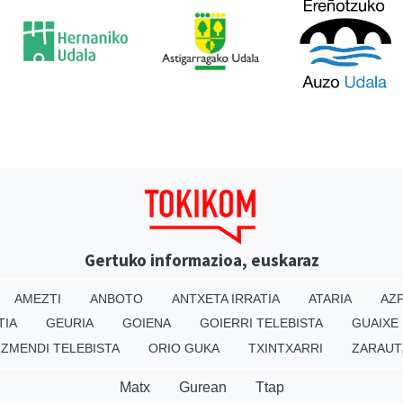
Gertuko informazioa, euskaraz
AMEZTI
ANBOTO
ANTXETA IRRATIA
ATARIA
AZP
TIA
GEURIA
GOIENA
GOIERRI TELEBISTA
GUAIXE
IZMENDI TELEBISTA
ORIO GUKA
TXINTXARRI
ZARAUT
Matx
Gurean
Ttap