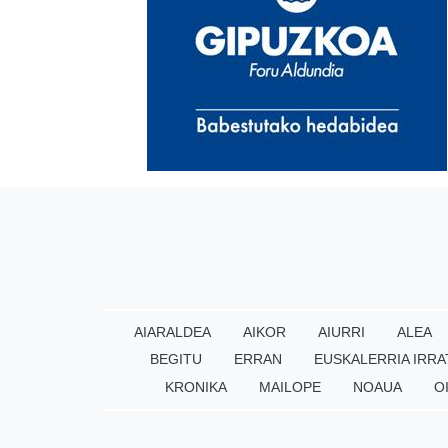
AIARALDEA
AIKOR
AIURRI
ALEA
BEGITU
ERRAN
EUSKALERRIA IRRA
KRONIKA
MAILOPE
NOAUA
O