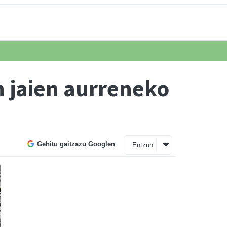
an jaien aurreneko
Gehitu gaitzazu Googlen
Entzun