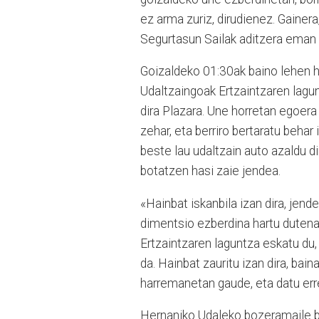
ez arma zuriz, dirudienez. Gainera
Segurtasun Sailak aditzera eman
Goizaldeko 01:30ak baino lehen ha
Udaltzaingoak Ertzaintzaren lagun
dira Plazara. Une horretan egoera 
zehar, eta berriro bertaratu behar
beste lau udaltzain auto azaldu di
botatzen hasi zaie jendea.
«Hainbat iskanbila izan dira, jend
dimentsio ezberdina hartu dutenak
Ertzaintzaren laguntza eskatu du,
da. Hainbat zauritu izan dira, bai
harremanetan gaude, eta datu err
Hernaniko Udaleko bozeramaile ba