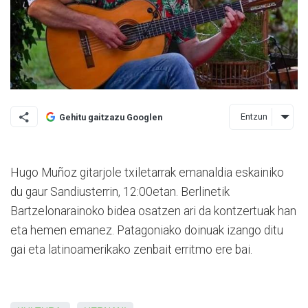
Entzun
Gehitu gaitzazu Googlen
Hugo Muñoz gitarjole txiletarrak emanaldia eskainiko
du gaur Sandiusterrin, 12:00etan. Berlinetik
Bartzelonarainoko bidea osatzen ari da kontzertuak han
eta hemen emanez. Patagoniako doinuak izango ditu
gai eta latinoamerikako zenbait erritmo ere bai.