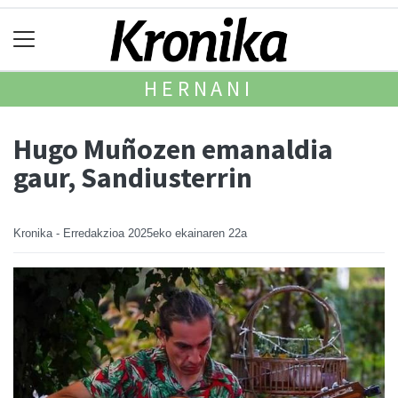
HERNANI
Hugo Muñozen emanaldia
gaur, Sandiusterrin
Kronika - Erredakzioa
2025eko ekainaren 22a