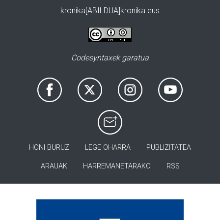
kronika[ABILDUA]kronika.eus
Codesyntaxek garatua
HONI BURUZ
LEGE OHARRA
PUBLIZITATEA
ARAUAK
HARREMANETARAKO
RSS