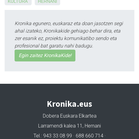
KULTURA
HERNANI
Kronika egunero, euskaraz eta doan jasotzen segi
ahal izateko, Kronikakide gehiago behar dira, eta
zer esanik ez, proiektu komunikatibo sendo eta
profesional bat garatu nahi badugu.
Egin zaitez KronikaKide!
Kronika.eus
Dobera Euskara Elkartea
Larramendi kalea 11, Hernani
Tel.: 943 33 08 99 · 688 660 714 ·