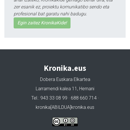
zer esanik ez, proiektu komunikatibo sendo eta
profesional bat garatu nahi badugu.
Egin zaitez KronikaKide!
Kronika.eus
Dobera Euskara Elkartea
Larramendi kalea 11, Hernani
Tel.: 943 33 08 99 · 688 660 714 ·
kronika[ABILDUA]kronika.eus