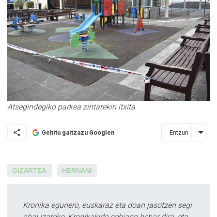
Atsegindegiko parkea zintarekin itxita
Entzun
Gehitu gaitzazu Googlen
GIZARTEA
HERNANI
Kronika egunero, euskaraz eta doan jasotzen segi
ahal izateko, Kronikakide gehiago behar dira, eta