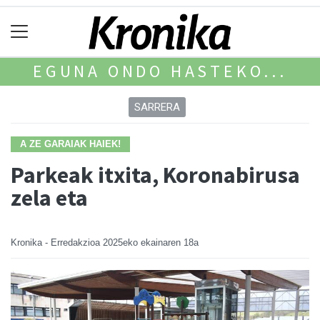
EGUNA ONDO HASTEKO...
SARRERA
A ZE GARAIAK HAIEK!
Parkeak itxita, Koronabirusa
zela eta
Kronika - Erredakzioa
2025eko ekainaren 18a