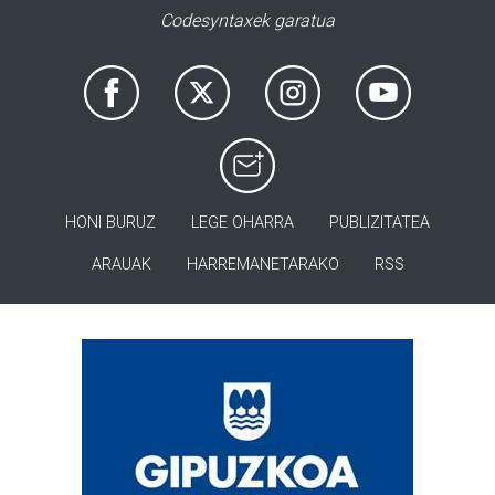
Codesyntaxek garatua
HONI BURUZ
LEGE OHARRA
PUBLIZITATEA
ARAUAK
HARREMANETARAKO
RSS