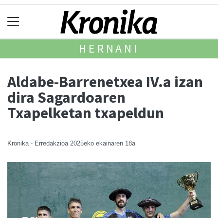
HERNANI
Aldabe-Barrenetxea IV.a izan
dira Sagardoaren
Txapelketan txapeldun
Kronika - Erredakzioa
2025eko ekainaren 18a