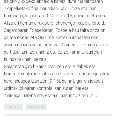
saioko 2025eko ekitaldia irabazi dute, Sagardoaren
Txapelketako final haundian, Javi Urriza eta Iban
Larrañaga, bi jokotan, 9-15 eta 7-15, gainditu eta gero.
Atzelari hernaniarrak bere lehenengo txapela lortu du
Sagardoaren Txapelketan. Txapela hau falta zitzaion
palmaresean eta Oialume Zarrekin irabaztea oso
pozgarria izan da berarentzat. Gainera Urrizaren azken
partidua izan zen, nahiz eta ez zen amaitu aurrelari
iruindarrak nahi bezala.
Galarretan giro bikaina izan zen eta Aldabek eta
Barrenetxeak merezita irabazi zuten. Lehenengo jokoa
berdinduagoa izan zen (9-15), baina bigarren jokoan,
urdinak jokoaren kontrola izan zuten, bai eta
markagailuarena ere, eta argi nagusitu ziren, 7-15.
KIROLA
HERNANI