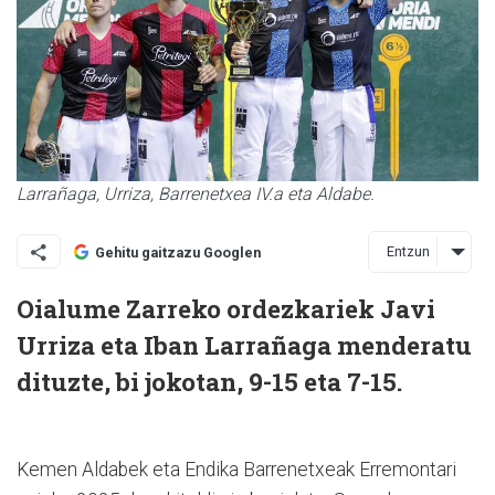
Larrañaga, Urriza, Barrenetxea IV.a eta Aldabe.
Entzun
Gehitu gaitzazu Googlen
Oialume Zarreko ordezkariek Javi
Urriza eta Iban Larrañaga menderatu
dituzte, bi jokotan, 9-15 eta 7-15.
Kemen Aldabek eta Endika Barrenetxeak Erremontari