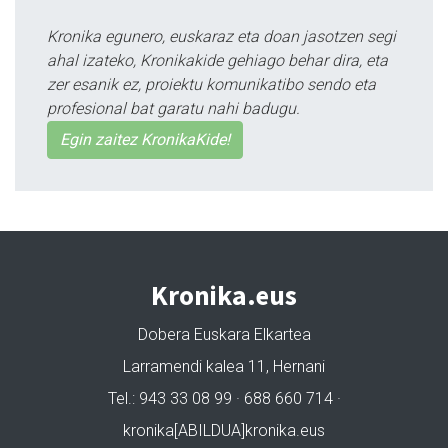
Kronika egunero, euskaraz eta doan jasotzen segi
ahal izateko, Kronikakide gehiago behar dira, eta
zer esanik ez, proiektu komunikatibo sendo eta
profesional bat garatu nahi badugu.
Egin zaitez KronikaKide!
Kronika.eus
Dobera Euskara Elkartea
Larramendi kalea 11, Hernani
Tel.: 943 33 08 99 · 688 660 714 ·
kronika[ABILDUA]kronika.eus