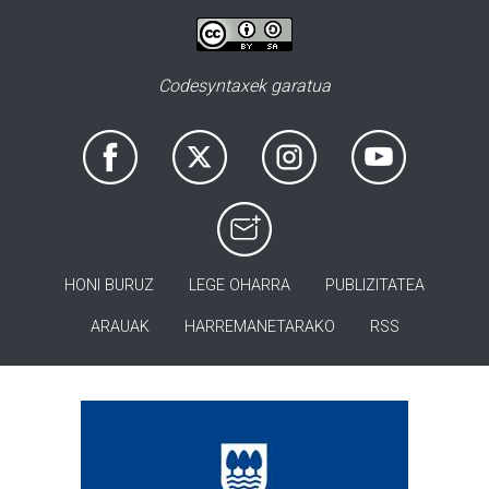
Codesyntaxek garatua
HONI BURUZ
LEGE OHARRA
PUBLIZITATEA
ARAUAK
HARREMANETARAKO
RSS