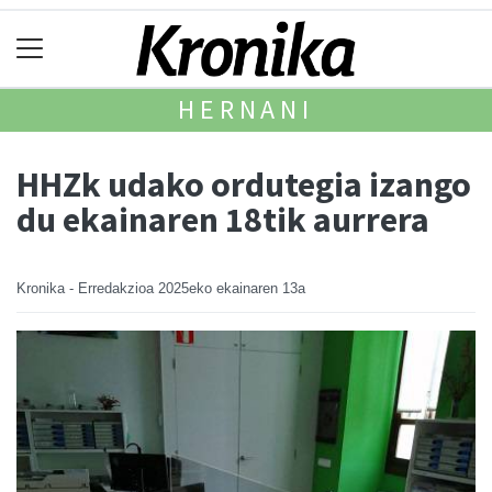
HERNANI
HHZk udako ordutegia izango
du ekainaren 18tik aurrera
Kronika - Erredakzioa
2025eko ekainaren 13a