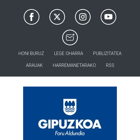
HONI BURUZ
LEGE OHARRA
PUBLIZITATEA
ARAUAK
HARREMANETARAKO
RSS