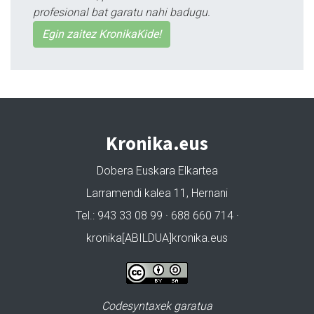
profesional bat garatu nahi badugu.
Egin zaitez KronikaKide!
Kronika.eus
Dobera Euskara Elkartea
Larramendi kalea 11, Hernani
Tel.: 943 33 08 99 · 688 660 714 ·
kronika[ABILDUA]kronika.eus
Codesyntaxek garatua