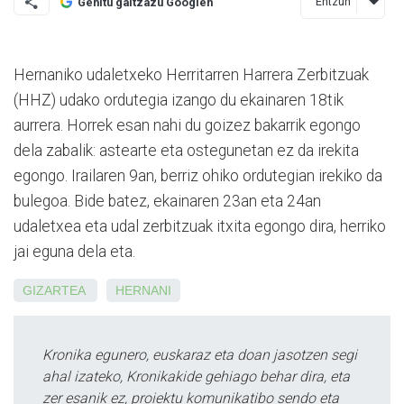
Entzun
Gehitu gaitzazu Googlen
Hernaniko udaletxeko Herritarren Harrera Zerbitzuak
(HHZ) udako ordutegia izango du ekainaren 18tik
aurrera. Horrek esan nahi du goizez bakarrik egongo
dela zabalik: astearte eta ostegunetan ez da irekita
egongo. Irailaren 9an, berriz ohiko ordutegian irekiko da
bulegoa. Bide batez, ekainaren 23an eta 24an
udaletxea eta udal zerbitzuak itxita egongo dira, herriko
jai eguna dela eta.
GIZARTEA
HERNANI
Kronika egunero, euskaraz eta doan jasotzen segi
ahal izateko, Kronikakide gehiago behar dira, eta
zer esanik ez, proiektu komunikatibo sendo eta