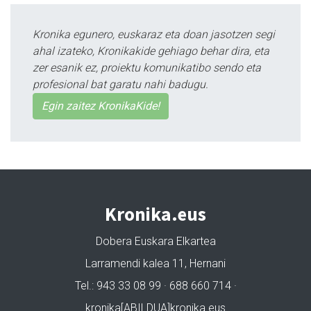
Kronika egunero, euskaraz eta doan jasotzen segi
ahal izateko, Kronikakide gehiago behar dira, eta
zer esanik ez, proiektu komunikatibo sendo eta
profesional bat garatu nahi badugu.
Egin zaitez KronikaKide!
Kronika.eus
Dobera Euskara Elkartea
Larramendi kalea 11, Hernani
Tel.: 943 33 08 99 · 688 660 714 ·
kronika[ABILDUA]kronika.eus