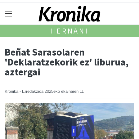
HERNANI
Beñat Sarasolaren
'Deklaratzekorik ez' liburua,
aztergai
Kronika - Erredakzioa
2025eko ekainaren 11