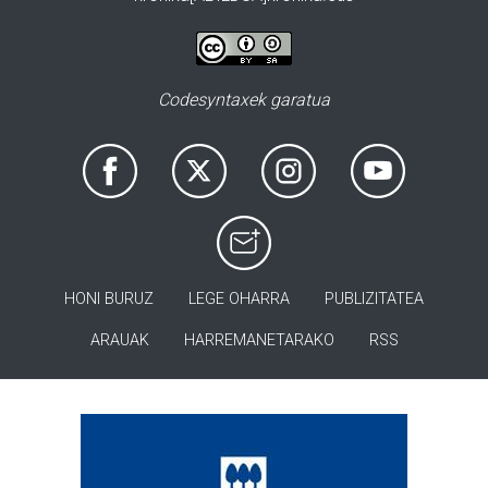
Codesyntaxek garatua
HONI BURUZ
LEGE OHARRA
PUBLIZITATEA
ARAUAK
HARREMANETARAKO
RSS