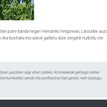
erdian putre banda hegan Hernaniko hirigunean, Latsunbe auz
 dira bueltaka eta askok galdetu dute zergatik hurbildu ote
doan jasotzen segi ahal izateko, Kronikakide gehiago behar
tu komunikatibo sendo eta profesional bat garatu nahi badugu.