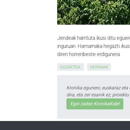
Jendeak harrituta ikusi ditu egu
inguruan. Hamarnaka hegazti ikusi
diren horrenbeste erdigunera.
GIZARTEA
HERNANI
Kronika egunero, euskaraz eta 
dira, eta zer esanik ez, proiek
Egin zaitez KronikaKide!