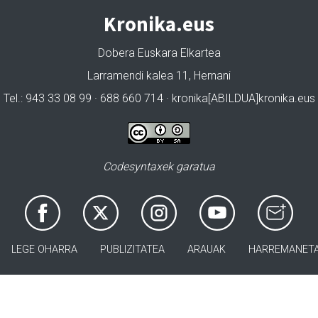
Kronika.eus
Dobera Euskara Elkartea
Larramendi kalea 11, Hernani
Tel.: 943 33 08 99 · 688 660 714 · kronika[ABILDUA]kronika.eus
Codesyntaxek garatua
LEGE OHARRA
PUBLIZITATEA
ARAUAK
HARREMANET