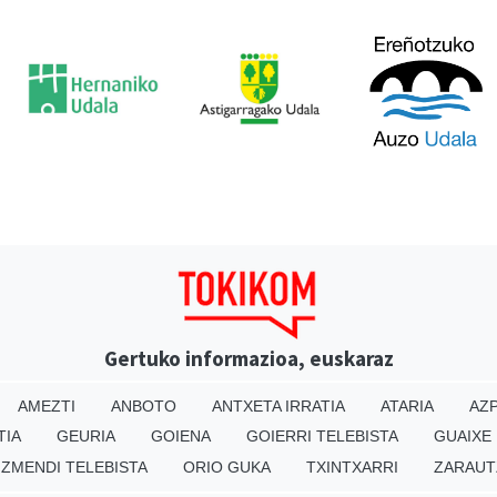
Gertuko informazioa, euskaraz
AMEZTI
ANBOTO
ANTXETA IRRATIA
ATARIA
AZP
TIA
GEURIA
GOIENA
GOIERRI TELEBISTA
GUAIXE
IZMENDI TELEBISTA
ORIO GUKA
TXINTXARRI
ZARAUT