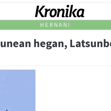
HERNANI
gunean hegan, Latsun