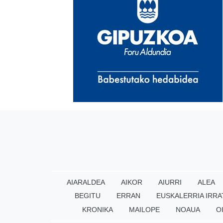
AIARALDEA
AIKOR
AIURRI
ALEA
BEGITU
ERRAN
EUSKALERRIA IRRA
KRONIKA
MAILOPE
NOAUA
O