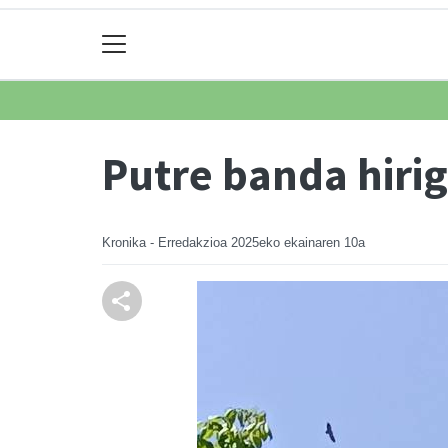
Putre banda hiri
Kronika - Erredakzioa
2025eko ekainaren 10a