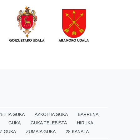
EITIA GUKA
AZKOITIA GUKA
BARRENA
GUKA
GUKA TELEBISTA
HIRUKA
Z GUKA
ZUMAIA GUKA
28 KANALA