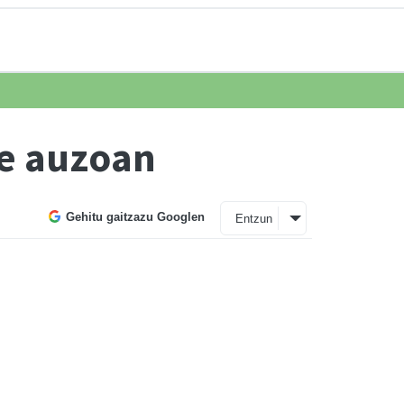
be auzoan
Gehitu gaitzazu Googlen
Entzun