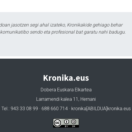
doan jasotzen segi ahal izateko, Kronikakide gehiago behar
tu komunikatibo sendo eta profesional bat garatu nahi badugu.
Kronika.eus
Dobera Euskara Elkartea
Larramendi kalea 11, Hernani
Tel.: 943 33 08 99 · 688 660 714 · kronika[ABILDUA]kronika.eus