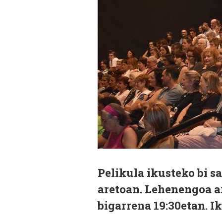
Pelikula ikusteko bi sa
aretoan. Lehenengoa ar
bigarrena 19:30etan. I