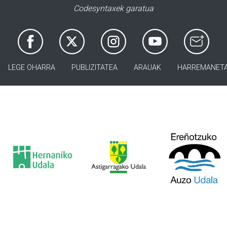
Codesyntaxek garatua
LEGE OHARRA
PUBLIZITATEA
ARAUAK
HARREMANET