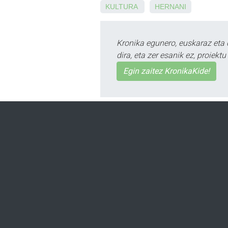
KULTURA
HERNANI
Kronika egunero, euskaraz eta 
dira, eta zer esanik ez, proiek
Egin zaitez KronikaKide!