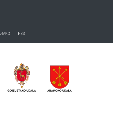
ARAKO
RSS