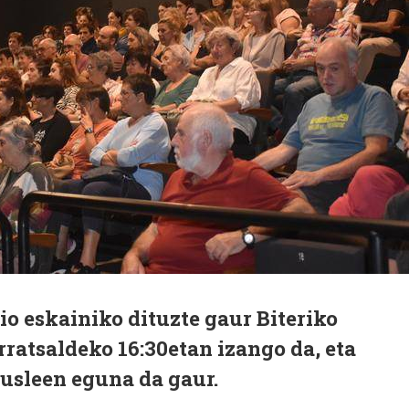
io eskainiko dituzte gaur Biteriko
ratsaldeko 16:30etan izango da, eta
kusleen eguna da gaur.