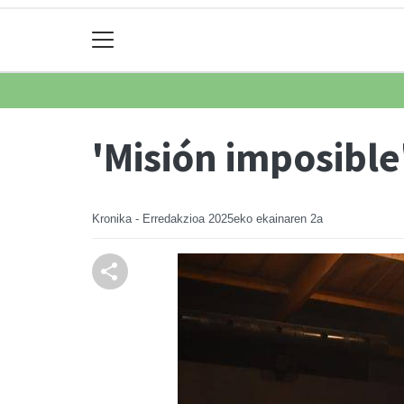
'Misión imposible'
Kronika - Erredakzioa
2025eko ekainaren 2a