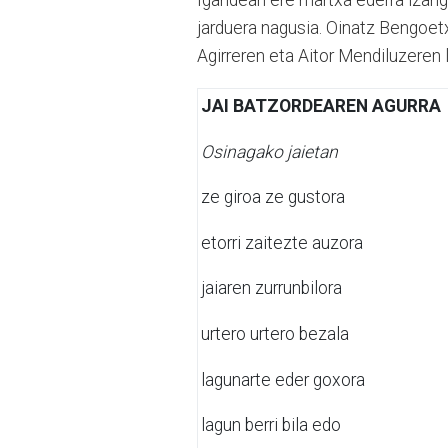
Igandean ere martxa ederra izang
jarduera nagusia. Oinatz Bengoetx
Agirreren eta Aitor Mendiluzeren 
JAI BATZORDEAREN AGURRA
Osinagako jaietan
ze giroa ze gustora
etorri zaitezte auzora
jaiaren zurrunbilora
urtero urtero bezala
lagunarte eder goxora
lagun berri bila edo