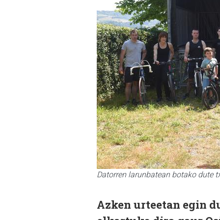
Datorren larunbatean botako dute 
Azken urteetan egin du