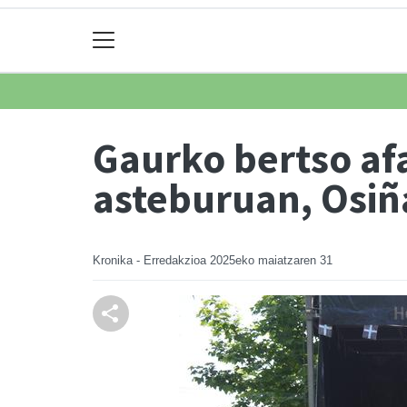
Gaurko bertso afa
asteburuan, Osiñ
Kronika - Erredakzioa
2025eko maiatzaren 31