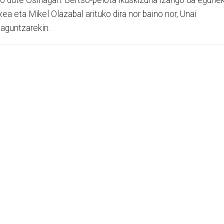
o dute Osiñagan. Bertso-pelota ikuskizuna izango da egune
ea eta Mikel Olazabal arituko dira nor baino nor, Unai
laguntzarekin.