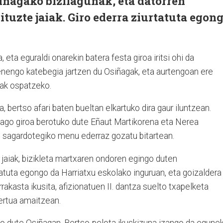
iñagako bizilagunak, eta datorren
tuzte jaiak. Giro ederra ziurtatuta egon
 eta eguraldi onarekin batera festa giroa iritsi ohi da
nengo katebegia jartzen du Osiñagak, eta aurtengoan ere
aiak ospatzeko.
 bertso afari baten bueltan elkartuko dira gaur iluntzean.
ago giroa berotuko dute Eñaut Martikorena eta Nerea
ru sagardotegiko menu ederraz gozatu bitartean.
i jaiak, bizikleta martxaren ondoren egingo duten
tatuta egongo da Harriatxu eskolako inguruan, eta goizaldera
rrakasta ikusita, afizionatuen II. dantza suelto txapelketa
zertua amaitzean.