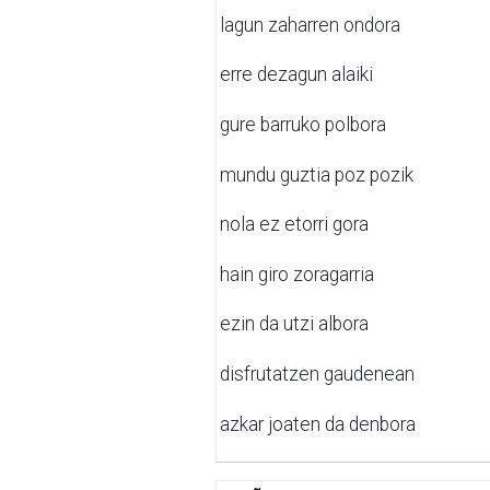
lagun zaharren ondora
erre dezagun alaiki
gure barruko polbora
mundu guztia poz pozik
nola ez etorri gora
hain giro zoragarria
ezin da utzi albora
disfrutatzen gaudenean
azkar joaten da denbora