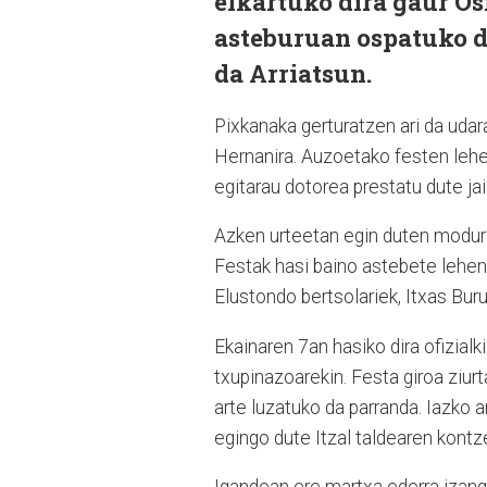
elkartuko dira gaur Os
asteburuan ospatuko di
da Arriatsun.
Pixkanaka gerturatzen ari da udara,
Hernanira. Auzoetako festen lehe
egitarau dotorea prestatu dute j
Azken urteetan egin duten modura,
Festak hasi baino astebete lehen
Elustondo bertsolariek, Itxas Bu
Ekainaren 7an hasiko dira ofizialk
txupinazoarekin. Festa giroa ziur
arte luzatuko da parranda. Iazko a
egingo dute Itzal taldearen kont