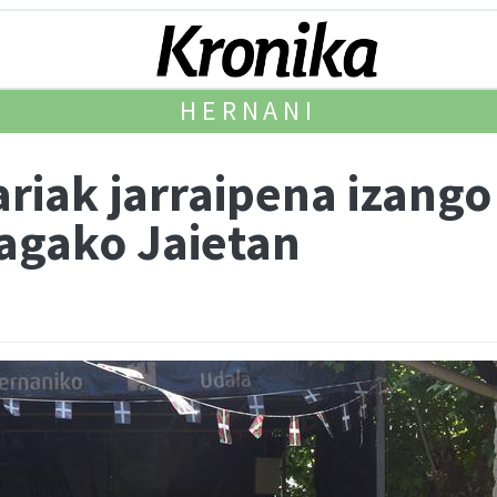
HERNANI
riak jarraipena izango
agako Jaietan