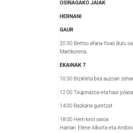
OSIÑAGAKO JAIAK
HERNANI
GAUR
20:30
Bertso afaria Itxas Buru s
Martikorena.
EKAINAK 7
10:30
Bizikleta bira auzoan zeha
12:00
Txupinazoa eta haur jolasa
14:00
Bazkaria guretzat.
18:00
Herri kirol saioa.
Harrian: Elene Alkorta eta Andoni