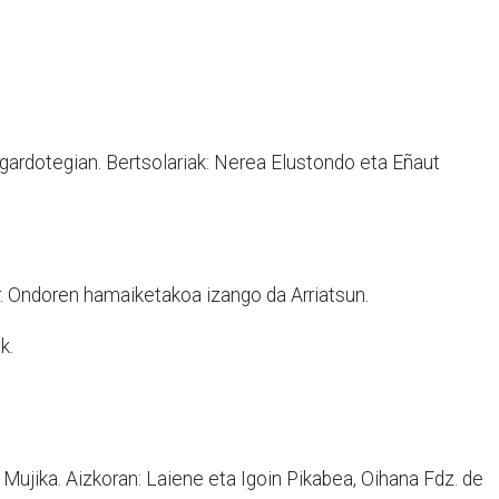
agardotegian. Bertsolariak: Nerea Elustondo eta Eñaut
r. Ondoren hamaiketakoa izango da Arriatsun.
k.
 Mujika. Aizkoran: Laiene eta Igoin Pikabea, Oihana Fdz. de