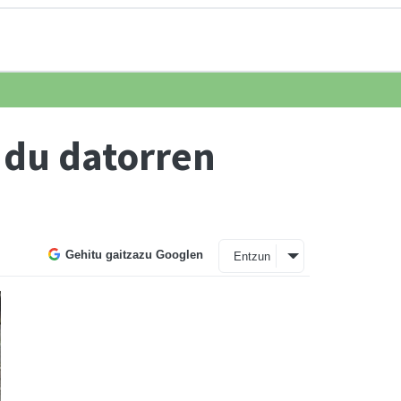
 du datorren
Gehitu gaitzazu Googlen
Entzun