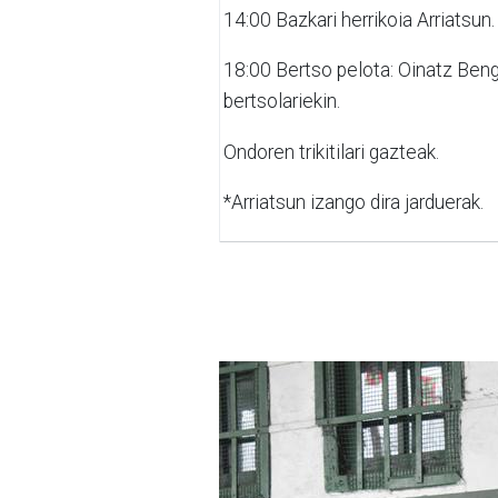
14:00
Bazkari herrikoia Arriatsun.
18:00
Bertso pelota: Oinatz Beng
bertsolariekin.
Ondoren
trikitilari gazteak.
*Arriatsun izango dira jarduerak.