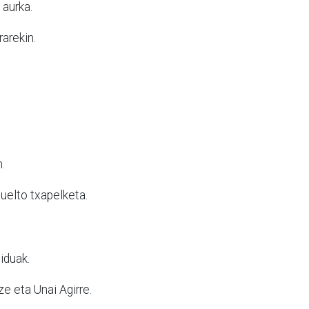
 aurka.
arekin.
.
suelto txapelketa.
iduak.
ze eta Unai Agirre.