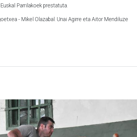
 Euskal Parrilakoek prestatuta.
oetxea - Mikel Olazabal. Unai Agirre eta Aitor Mendiluze