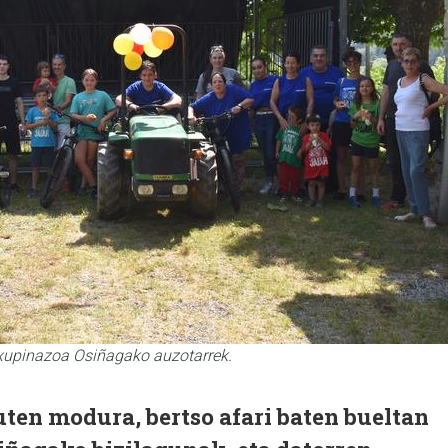
txupinazoa Osiñagako auzotarrek.
ten modura, bertso afari baten bueltan