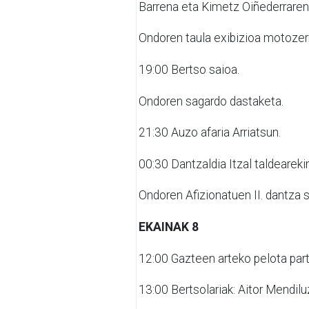
Barrena eta Kimetz Oiñederraren
Ondoren
taula exibizioa motozerr
19:00
Bertso saioa.
Ondoren
sagardo dastaketa.
21:30
Auzo afaria Arriatsun.
00:30
Dantzaldia Itzal taldearekin
Ondoren
Afizionatuen II. dantza 
EKAINAK 8
12:00
Gazteen arteko pelota part
13:00
Bertsolariak: Aitor Mendilu