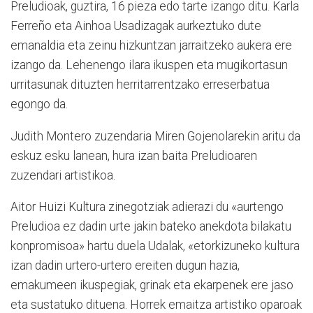
Preludioak, guztira, 16 pieza edo tarte izango ditu. Karla
Ferreño eta Ainhoa Usadizagak aurkeztuko dute
emanaldia eta zeinu hizkuntzan jarraitzeko aukera ere
izango da. Lehenengo ilara ikuspen eta mugikortasun
urritasunak dituzten herritarrentzako erreserbatua
egongo da.
Judith Montero zuzendaria Miren Gojenolarekin aritu da
eskuz esku lanean, hura izan baita Preludioaren
zuzendari artistikoa.
Aitor Huizi Kultura zinegotziak adierazi du «aurtengo
Preludioa ez dadin urte jakin bateko anekdota bilakatu
konpromisoa» hartu duela Udalak, «etorkizuneko kultura
izan dadin urtero-urtero ereiten dugun hazia,
emakumeen ikuspegiak, grinak eta ekarpenek ere jaso
eta sustatuko dituena. Horrek emaitza artistiko oparoak