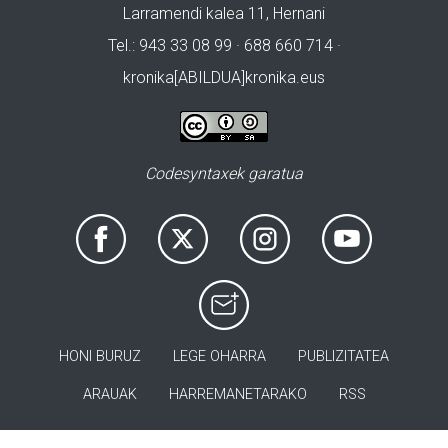
Larramendi kalea 11, Hernani
Tel.: 943 33 08 99 · 688 660 714 ·
kronika[ABILDUA]kronika.eus
Codesyntaxek garatua
HONI BURUZ
LEGE OHARRA
PUBLIZITATEA
ARAUAK
HARREMANETARAKO
RSS