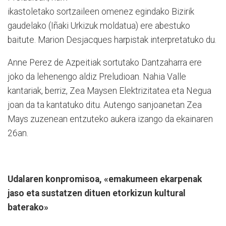
ikastoletako sortzaileen omenez egindako Bizirik
gaudelako (Iñaki Urkizuk moldatua) ere abestuko
baitute. Marion Desjacques harpistak interpretatuko du.
Anne Perez de Azpeitiak sortutako Dantzaharra ere
joko da lehenengo aldiz Preludioan. Nahia Valle
kantariak, berriz, Zea Maysen Elektrizitatea eta Negua
joan da ta kantatuko ditu. Autengo sanjoanetan Zea
Mays zuzenean entzuteko aukera izango da ekainaren
26an.
Udalaren konpromisoa, «emakumeen ekarpenak
jaso eta sustatzen dituen etorkizun kultural
baterako»