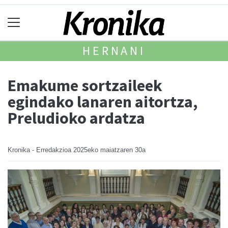
HERNANI
Emakume sortzaileek
egindako lanaren aitortza,
Preludioko ardatza
Kronika - Erredakzioa
2025eko maiatzaren 30a