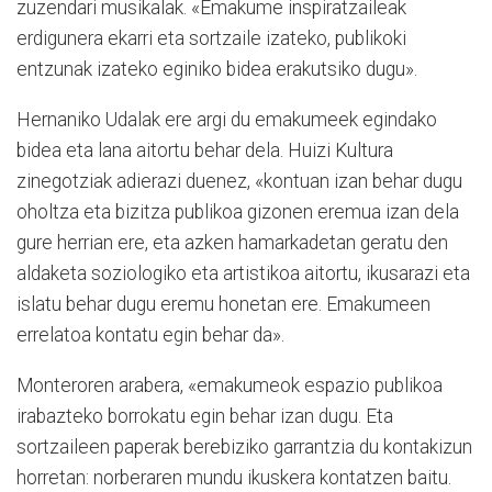
zuzendari musikalak. «Emakume inspiratzaileak
erdigunera ekarri eta sortzaile izateko, publikoki
entzunak izateko eginiko bidea erakutsiko dugu».
Hernaniko Udalak ere argi du emakumeek egindako
bidea eta lana aitortu behar dela. Huizi Kultura
zinegotziak adierazi duenez, «kontuan izan behar dugu
oholtza eta bizitza publikoa gizonen eremua izan dela
gure herrian ere, eta azken hamarkadetan geratu den
aldaketa soziologiko eta artistikoa aitortu, ikusarazi eta
islatu behar dugu eremu honetan ere. Emakumeen
errelatoa kontatu egin behar da».
Monteroren arabera, «emakumeok espazio publikoa
irabazteko borrokatu egin behar izan dugu. Eta
sortzaileen paperak berebiziko garrantzia du kontakizun
horretan: norberaren mundu ikuskera kontatzen baitu.