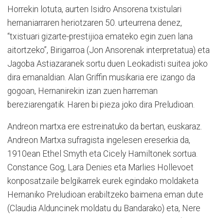
Horrekin lotuta, aurten Isidro Ansorena txistulari
hernaniarraren heriotzaren 50. urteurrena denez,
“txistuari gizarte-prestijioa emateko egin zuen lana
aitortzeko”, Birigarroa (Jon Ansorenak interpretatua) eta
Jagoba Astiazaranek sortu duen Leokadisti suitea joko
dira emanaldian. Alan Griffin musikaria ere izango da
gogoan, Hernanirekin izan zuen harreman
bereziarengatik. Haren bi pieza joko dira Preludioan.
Andreon martxa ere estreinatuko da bertan, euskaraz.
Andreon Martxa sufragista ingelesen ereserkia da,
1910ean Ethel Smyth eta Cicely Hamiltonek sortua.
Constance Gog, Lara Denies eta Marlies Hollevoet
konposatzaile belgikarrek eurek egindako moldaketa
Hernaniko Preludioan erabiltzeko baimena eman dute
(Claudia Alduncinek moldatu du Bandarako) eta, Nere