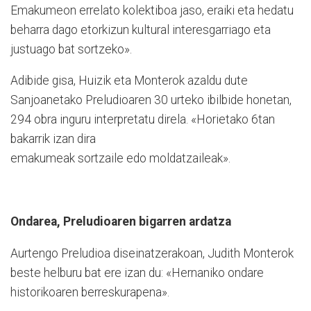
Emakumeon errelato kolektiboa jaso, eraiki eta hedatu
beharra dago etorkizun kultural interesgarriago eta
justuago bat sortzeko».
Adibide gisa, Huizik eta Monterok azaldu dute
Sanjoanetako Preludioaren 30 urteko ibilbide honetan,
294 obra inguru interpretatu direla. «Horietako 6tan
bakarrik izan dira
emakumeak sortzaile edo moldatzaileak».
Ondarea, Preludioaren bigarren ardatza
Aurtengo Preludioa diseinatzerakoan, Judith Monterok
beste helburu bat ere izan du: «Hernaniko ondare
historikoaren berreskurapena».