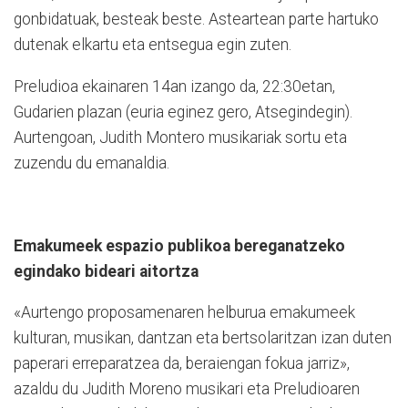
gonbidatuak, besteak beste. Asteartean parte hartuko
dutenak elkartu eta entsegua egin zuten.
Preludioa ekainaren 14an izango da, 22:30etan,
Gudarien plazan (euria eginez gero, Atsegindegin).
Aurtengoan, Judith Montero musikariak sortu eta
zuzendu du emanaldia.
Emakumeek espazio publikoa bereganatzeko
egindako bideari aitortza
«Aurtengo proposamenaren helburua emakumeek
kulturan, musikan, dantzan eta bertsolaritzan izan duten
paperari erreparatzea da, beraiengan fokua jarriz»,
azaldu du Judith Moreno musikari eta Preludioaren