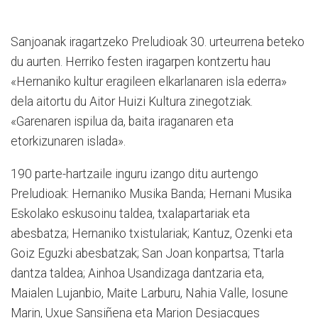
Sanjoanak iragartzeko Preludioak 30. urteurrena beteko
du aurten. Herriko festen iragarpen kontzertu hau
«Hernaniko kultur eragileen elkarlanaren isla ederra»
dela aitortu du Aitor Huizi Kultura zinegotziak.
«Garenaren ispilua da, baita iraganaren eta
etorkizunaren islada».
190 parte-hartzaile inguru izango ditu aurtengo
Preludioak: Hernaniko Musika Banda; Hernani Musika
Eskolako eskusoinu taldea, txalapartariak eta
abesbatza; Hernaniko txistulariak; Kantuz, Ozenki eta
Goiz Eguzki abesbatzak; San Joan konpartsa; Ttarla
dantza taldea; Ainhoa Usandizaga dantzaria eta,
Maialen Lujanbio, Maite Larburu, Nahia Valle, Iosune
Marin, Uxue Sansiñena eta Marion Desjacques