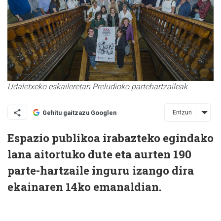
Udaletxeko eskaileretan Preludioko partehartzaileak.
Entzun
Gehitu gaitzazu Googlen
Espazio publikoa irabazteko egindako
lana aitortuko dute eta aurten 190
parte-hartzaile inguru izango dira
ekainaren 14ko emanaldian.