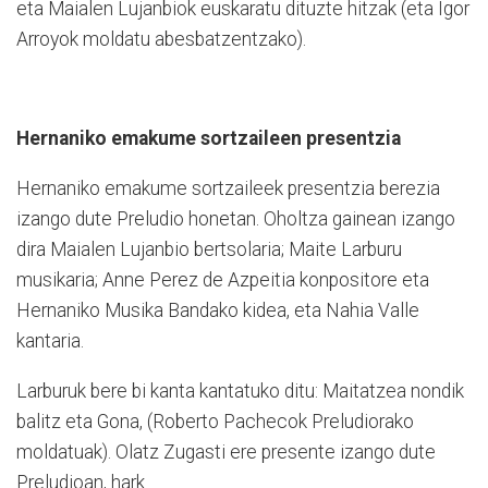
eta Maialen Lujanbiok euskaratu dituzte hitzak (eta Igor
Arroyok moldatu abesbatzentzako).
Hernaniko emakume sortzaileen presentzia
Hernaniko emakume sortzaileek presentzia berezia
izango dute Preludio honetan. Oholtza gainean izango
dira Maialen Lujanbio bertsolaria; Maite Larburu
musikaria; Anne Perez de Azpeitia konpositore eta
Hernaniko Musika Bandako kidea, eta Nahia Valle
kantaria.
Larburuk bere bi kanta kantatuko ditu: Maitatzea nondik
balitz eta Gona, (Roberto Pachecok Preludiorako
moldatuak). Olatz Zugasti ere presente izango dute
Preludioan, hark