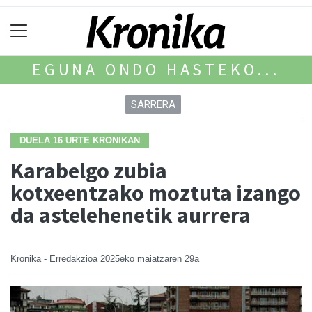
EGUNA ONDO HASTEKO...
SARRERA
DUELA 16 URTE KRONIKAN
Karabelgo zubia
kotxeentzako moztuta izango
da astelehenetik aurrera
Kronika - Erredakzioa
2025eko maiatzaren 29a