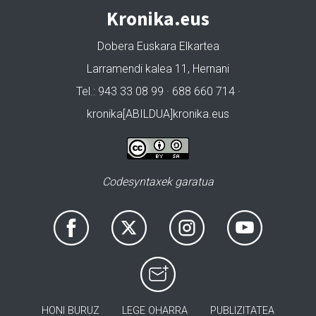
Kronika.eus
Dobera Euskara Elkartea
Larramendi kalea 11, Hernani
Tel.: 943 33 08 99 · 688 660 714 ·
kronika[ABILDUA]kronika.eus
Codesyntaxek garatua
HONI BURUZ
LEGE OHARRA
PUBLIZITATEA