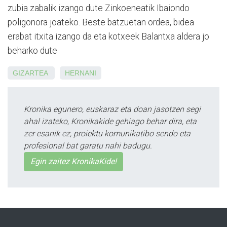
zubia zabalik izango dute Zinkoeneatik Ibaiondo
poligonora joateko. Beste batzuetan ordea, bidea
erabat itxita izango da eta kotxeek Balantxa aldera jo
beharko dute
GIZARTEA
HERNANI
Kronika egunero, euskaraz eta doan jasotzen segi
ahal izateko, Kronikakide gehiago behar dira, eta
zer esanik ez, proiektu komunikatibo sendo eta
profesional bat garatu nahi badugu.
Egin zaitez KronikaKide!