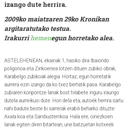
izango dute herrira.
2009ko maiatzaren 29ko Kronikan
argitaratutako testua.
Irakurri
hemen
egun horretako alea.
ASTELEHENEAN, ekainak 1, hasiko dira Ibaiondo
poligonoa eta Zinkoenea lotzen dituen zubiko obrak,
Karabelgo zubikoak alegia. Hortaz, egun horretatik
aurrera ezin izango da ko txez bertatik pasa. Karabelgo
zubiaren konpontze lanak bost hilabete inguru iraungo
dutela aurreikusi dute. Hori dela eta, autoek herrira sartu
nahi badute beste bi sarrerak erabili beharko dituzte:
Axala koa eta Sandiusterrikoa. Hala ere, oinezkoen
lanak egiten diren bitartean, une batzuetan kotxeek