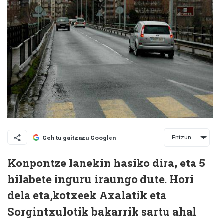
Entzun
Gehitu gaitzazu Googlen
Konpontze lanekin hasiko dira, eta 5
hilabete inguru iraungo dute. Hori
dela eta,kotxeek Axalatik eta
Sorgintxulotik bakarrik sartu ahal