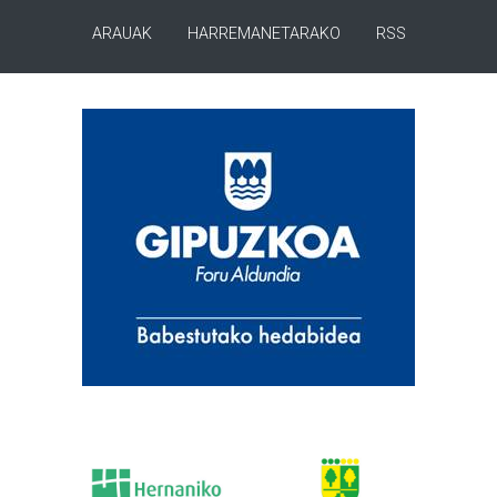
ARAUAK
HARREMANETARAKO
RSS