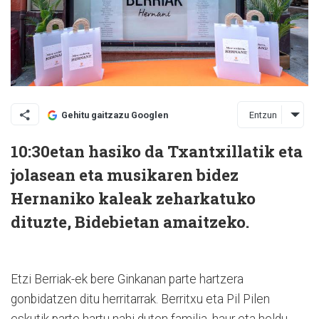
Entzun
Gehitu gaitzazu Googlen
10:30etan hasiko da Txantxillatik eta
jolasean eta musikaren bidez
Hernaniko kaleak zeharkatuko
dituzte, Bidebietan amaitzeko.
Etzi Berriak-ek bere Ginkanan parte hartzera
gonbidatzen ditu herritarrak. Berritxu eta Pil Pilen