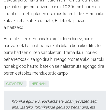
eskutik parte hartu nahi duten familia, haur eta heldu
guztiak ongietorriak izango dira. 10:30etan hasiko da,
Txantxillan, eta jolasen eta musikaren bidez Hernaniko
kaleak zeharkatuko dituzte, Bidebieta plazan
amaitzeko.
Antolatzaileek emandako argibideen bidez, parte-
hartzaileek hainbat tramankulu bilatu beharko dituzte
parte hartzen duten saltokietan. Tramankulu horiek
beharrezkoak izango dira hurrengo probetarako. Saltoki
horiek globo haundi batekin seinaleztatuta egongo dira
beren establezimenduetatik kanpo.
GIZARTEA
HERNANI
Kronika egunero, euskaraz eta doan jasotzen segi
ahal izateko, Kronikakide gehiago behar dira, eta