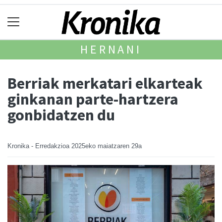
HERNANI
Berriak merkatari elkarteak
ginkanan parte-hartzera
gonbidatzen du
Kronika - Erredakzioa
2025eko maiatzaren 29a