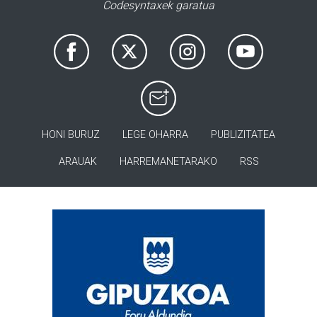
Codesyntaxek garatua
HONI BURUZ
LEGE OHARRA
PUBLIZITATEA
ARAUAK
HARREMANETARAKO
RSS