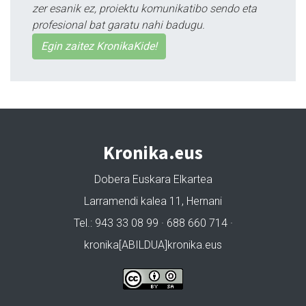
zer esanik ez, proiektu komunikatibo sendo eta
profesional bat garatu nahi badugu.
Egin zaitez KronikaKide!
Kronika.eus
Dobera Euskara Elkartea
Larramendi kalea 11, Hernani
Tel.: 943 33 08 99 · 688 660 714 ·
kronika[ABILDUA]kronika.eus