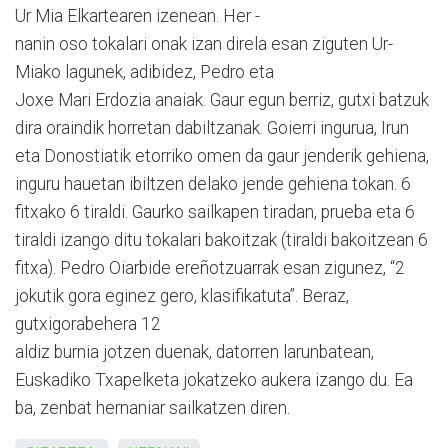
Ur Mia Elkartearen izenean. Her -
nanin oso tokalari onak izan direla esan ziguten Ur-
Miako lagunek, adibidez, Pedro eta
Joxe Mari Erdozia anaiak. Gaur egun berriz, gutxi batzuk
dira oraindik horretan dabiltzanak. Goierri ingurua, Irun
eta Donostiatik etorriko omen da gaur jenderik gehiena,
inguru hauetan ibiltzen delako jende gehiena tokan. 6
fitxako 6 tiraldi. Gaurko sailkapen tiradan, prueba eta 6
tiraldi izango ditu tokalari bakoitzak (tiraldi bakoitzean 6
fitxa). Pedro Oiarbide ereñotzuarrak esan zigunez, “2
jokutik gora eginez gero, klasifikatuta”. Beraz,
gutxigorabehera 12
aldiz burnia jotzen duenak, datorren larunbatean,
Euskadiko Txapelketa jokatzeko aukera izango du. Ea
ba, zenbat hernaniar sailkatzen diren.