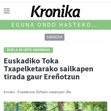
EGUNA ONDO HASTEKO...
SARRERA
DUELA 20 URTE KRONIKAN
Euskadiko Toka
Txapelketarako sailkapen
tirada gaur Ereñotzun
Kronika - Erredakzioa
2025eko maiatzaren 28a