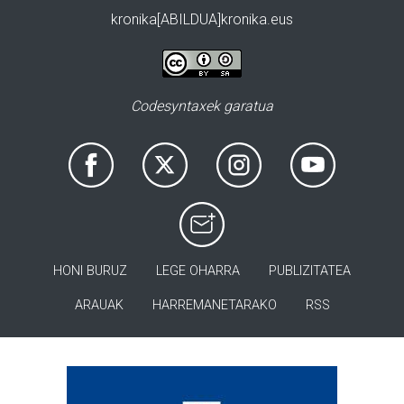
kronika[ABILDUA]kronika.eus
Codesyntaxek garatua
HONI BURUZ
LEGE OHARRA
PUBLIZITATEA
ARAUAK
HARREMANETARAKO
RSS