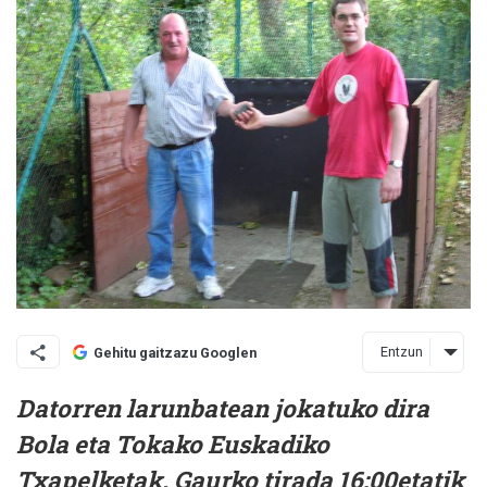
Entzun
Gehitu gaitzazu Googlen
Datorren larunbatean jokatuko dira
Bola eta Tokako Euskadiko
Txapelketak. Gaurko tirada 16:00etatik