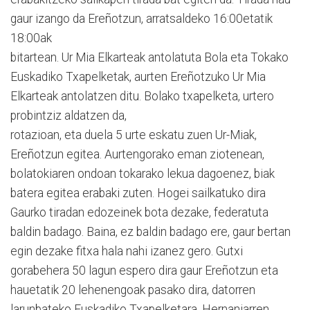
gaur izango da Ereñotzun, arratsaldeko 16:00etatik
18:00ak
bitartean. Ur Mia Elkarteak antolatuta Bola eta Tokako
Euskadiko Txapelketak, aurten Ereñotzuko Ur Mia
Elkarteak antolatzen ditu. Bolako txapelketa, urtero
probintziz aldatzen da,
rotazioan, eta duela 5 urte eskatu zuen Ur-Miak,
Ereñotzun egitea. Aurtengorako eman ziotenean,
bolatokiaren ondoan tokarako lekua dagoenez, biak
batera egitea erabaki zuten. Hogei sailkatuko dira
Gaurko tiradan edozeinek bota dezake, federatuta
baldin badago. Baina, ez baldin badago ere, gaur bertan
egin dezake fitxa hala nahi izanez gero. Gutxi
gorabehera 50 lagun espero dira gaur Ereñotzun eta
hauetatik 20 lehenengoak pasako dira, datorren
larunbateko Euskadiko Txapelketara. Hernaniarren