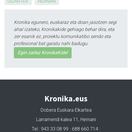
GIZARTEA
HERNANI
Kronika egunero, euskaraz eta doan jasotzen segi
ahal izateko, Kronikakide gehiago behar dira, eta
zer esanik ez, proiektu komunikatibo sendo eta
profesional bat garatu nahi badugu.
Egin zaitez KronikaKide!
Kronika.eus
Dobera Euskara Elkartea
Larramendi kalea 11, Hernani
Tel.: 943 33 08 99 · 688 660 714 ·