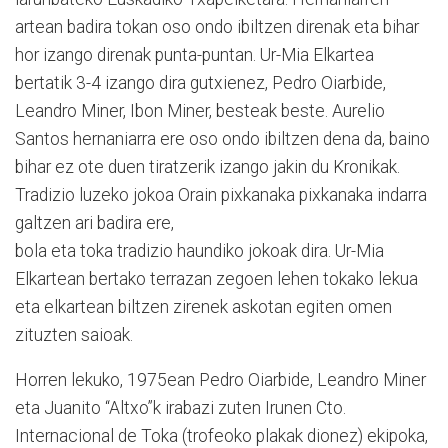
artean badira tokan oso ondo ibiltzen direnak eta bihar
hor izango direnak punta-puntan. Ur-Mia Elkartea
bertatik 3-4 izango dira gutxienez, Pedro Oiarbide,
Leandro Miner, Ibon Miner, besteak beste. Aurelio
Santos hernaniarra ere oso ondo ibiltzen dena da, baino
bihar ez ote duen tiratzerik izango jakin du Kronikak.
Tradizio luzeko jokoa Orain pixkanaka pixkanaka indarra
galtzen ari badira ere,
bola eta toka tradizio haundiko jokoak dira. Ur-Mia
Elkartean bertako terrazan zegoen lehen tokako lekua
eta elkartean biltzen zirenek askotan egiten omen
zituzten saioak.
Horren lekuko, 1975ean Pedro Oiarbide, Leandro Miner
eta Juanito “Altxo”k irabazi zuten Irunen Cto.
Internacional de Toka (trofeoko plakak dionez) ekipoka,