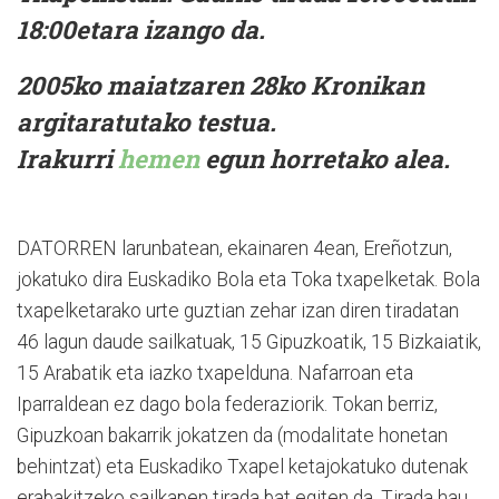
18:00etara izango da.
2005ko maiatzaren 28ko Kronikan
argitaratutako testua.
Irakurri
hemen
egun horretako alea.
DATORREN larunbatean, ekainaren 4ean, Ereñotzun,
jokatuko dira Euskadiko Bola eta Toka txapelketak. Bola
txapelketarako urte guztian zehar izan diren tiradatan
46 lagun daude sailkatuak, 15 Gipuzkoatik, 15 Bizkaiatik,
15 Arabatik eta iazko txapelduna. Nafarroan eta
Iparraldean ez dago bola federaziorik. Tokan berriz,
Gipuzkoan bakarrik jokatzen da (modalitate honetan
behintzat) eta Euskadiko Txapel ketajokatuko dutenak
erabakitzeko sailkapen tirada bat egiten da. Tirada hau