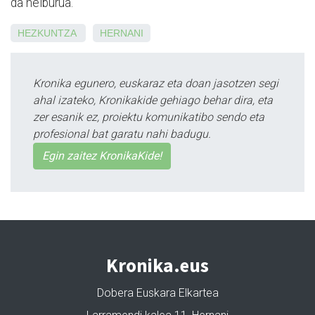
da helburua.
HEZKUNTZA
HERNANI
Kronika egunero, euskaraz eta doan jasotzen segi
ahal izateko, Kronikakide gehiago behar dira, eta
zer esanik ez, proiektu komunikatibo sendo eta
profesional bat garatu nahi badugu.
Egin zaitez KronikaKide!
Kronika.eus
Dobera Euskara Elkartea