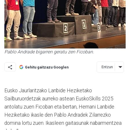
Pablo Andrade bigarren geratu zen Ficoban.
Entzun
Gehitu gaitzazu Googlen
Eusko Jaurlaritzako Lanbide Heziketako
Sailburuordetzak aurreko astean EuskoSkills 2025
antolatu zuen Ficoban eta bertan, Hernani Lanbide
Heziketako ikasle den Pablo Andradek Zilarrezko
domina lortu zuen. Ikasleen gaitasunak nabarmentzea