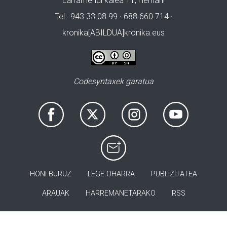
Larramendi kalea 11, Hernani
Tel.: 943 33 08 99 · 688 660 714 ·
kronika[ABILDUA]kronika.eus
Codesyntaxek garatua
HONI BURUZ
LEGE OHARRA
PUBLIZITATEA
ARAUAK
HARREMANETARAKO
RSS