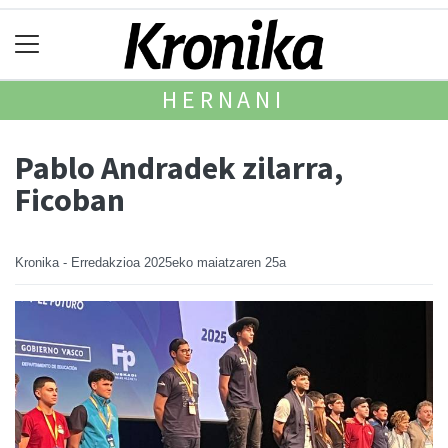
HERNANI
Pablo Andradek zilarra,
Ficoban
Kronika - Erredakzioa
2025eko maiatzaren 25a