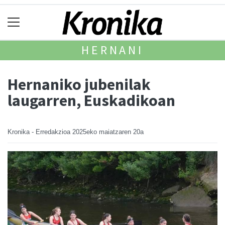
HERNANI
Hernaniko jubenilak
laugarren, Euskadikoan
Kronika - Erredakzioa
2025eko maiatzaren 20a