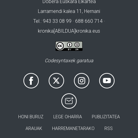
Dobera Euskara Elkartea
Larramendi kalea 11, Hernani
Tel.: 943 33 08 99 · 688 660 714 ·
kronika[ABILDUA]kronika.eus
Codesyntaxek garatua
HONI BURUZ
LEGE OHARRA
PUBLIZITATEA
ARAUAK
HARREMANETARAKO
RSS