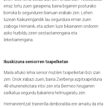
erraz lortu zuen garaipena, baina bigarren posturako
borroka bi segunduren barruan erabaki zen. Lehen
luzean Kaikurengandik lau segundura eman zuen
ziaboga Hernanik, eta azken luze bikainaren ondoren
asko hurbildu ziren sestaotarrengana eta
lekeitiarrengana.
Ikuskizuna seniorren txapelketan
Maila altuko lehia senior mutilen txapelketan bizi izan
zen. Oriok irabazi zuen, baina Zierbenja azpitxapelduna
48 ehunenekotara iritsi zen eta Bermeo hirugarren
sailkatua segundu bakarrera helmugaratu zen.
Hernanirentzat trainerilla denboraldia ere amaitu da eta