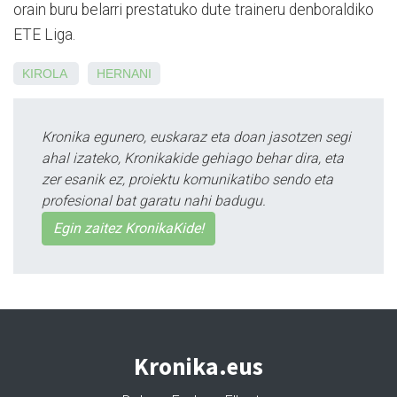
orain buru belarri prestatuko dute traineru denboraldiko
ETE Liga.
KIROLA
HERNANI
Kronika egunero, euskaraz eta doan jasotzen segi
ahal izateko, Kronikakide gehiago behar dira, eta
zer esanik ez, proiektu komunikatibo sendo eta
profesional bat garatu nahi badugu.
Egin zaitez KronikaKide!
Kronika.eus