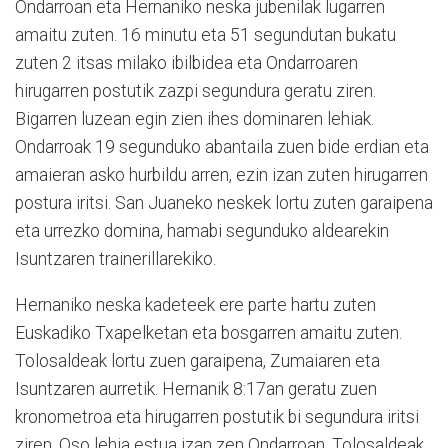
Ondarroan eta Hernaniko neska jubenilak lugarren
amaitu zuten. 16 minutu eta 51 segundutan bukatu
zuten 2 itsas milako ibilbidea eta Ondarroaren
hirugarren postutik zazpi segundura geratu ziren.
Bigarren luzean egin zien ihes dominaren lehiak.
Ondarroak 19 segunduko abantaila zuen bide erdian eta
amaieran asko hurbildu arren, ezin izan zuten hirugarren
postura iritsi. San Juaneko neskek lortu zuten garaipena
eta urrezko domina, hamabi segunduko aldearekin
Isuntzaren trainerillarekiko.
Hernaniko neska kadeteek ere parte hartu zuten
Euskadiko Txapelketan eta bosgarren amaitu zuten.
Tolosaldeak lortu zuen garaipena, Zumaiaren eta
Isuntzaren aurretik. Hernanik 8:17an geratu zuen
kronometroa eta hirugarren postutik bi segundura iritsi
ziren. Oso lehia estua izan zen Ondarroan. Tolosaldeak