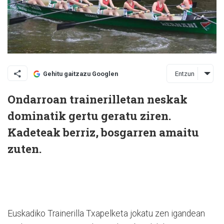
Entzun
Gehitu gaitzazu Googlen
Ondarroan trainerilletan neskak
dominatik gertu geratu ziren.
Kadeteak berriz, bosgarren amaitu
zuten.
Euskadiko Trainerilla Txapelketa jokatu zen igandean