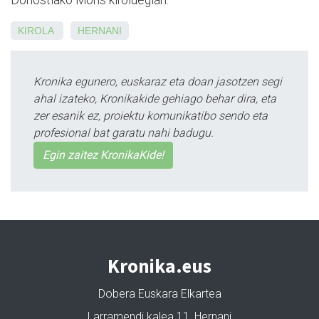
KIROLA
HERNANI
Kronika egunero, euskaraz eta doan jasotzen segi
ahal izateko, Kronikakide gehiago behar dira, eta
zer esanik ez, proiektu komunikatibo sendo eta
profesional bat garatu nahi badugu.
Egin zaitez KronikaKide!
Kronika.eus
Dobera Euskara Elkartea
Larramendi kalea 11, Hernani