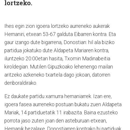
lortzeko.
Ihes egin zion igoera lortzeko aurreneko aukerak
Hernaniri, etxean 53-67 galduta Eibarren kontra. Eta
gaur izango dute bigarrena, Donostian: hil ala biziko
partidua jokatuko dute Aldapeta Mariaren kontra,
iluntzeko 20:00etan hasita, Txomin Madinabeitia
kiroldegian. Mutilen Gipuzkoako lehenengo mailan
aritzeko azkeneko txartela dago jokoan, datorren
denboraldirako.
Ez daukate partidu xamurra hernaniarrek. Izan ere,
igoera fasea aurreneko postuan bukatu zuen Aldapeta
Mariak, 14 partiduetatik 11 irabazita. Baina ezusteko
porrota jaso zuten joan den asteburuan etxean,
Hernanik bezalaxe. Donostiarren kontrako bi partiduak