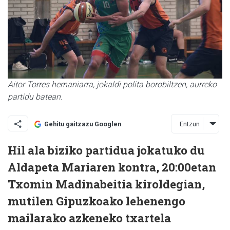
Aitor Torres hernaniarra, jokaldi polita borobiltzen, aurreko
partidu batean.
Entzun
Gehitu gaitzazu Googlen
Hil ala biziko partidua jokatuko du
Aldapeta
Mariaren kontra, 20:00etan
Txomin Madinabeitia
kiroldegian,
mutilen Gipuzkoako lehenengo
mailarako azkeneko txartela