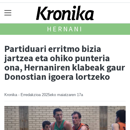
HERNANI
Partiduari erritmo bizia
jartzea eta ohiko punteria
ona, Hernaniren klabeak gaur
Donostian igoera lortzeko
Kronika - Erredakzioa
2025eko maiatzaren 17a