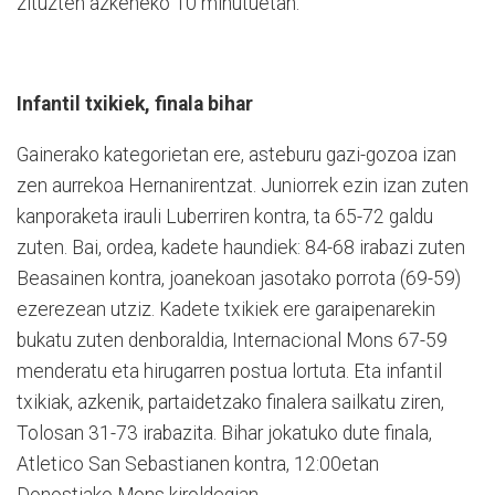
zituzten azkeneko 10 minutuetan.
Infantil txikiek, finala bihar
Gainerako kategorietan ere, as­teburu gazi-gozoa izan
zen au­rrekoa Hernanirentzat. Juniorrek ezin izan zuten
kanporaketa irauli Luberriren kontra, ta 65-72 galdu
zuten. Bai, ordea, kadete haundiek: 84-68 irabazi zuten
Beasainen kontra, joanekoan jasotako porrota (69-59)
ezerezean utziz. Kadete txikiek ere garaipenarekin
bukatu zuten denboraldia, Internacional Mons 67-59
menderatu eta hirugarren postua lortuta. Eta infantil
txikiak, azkenik, partaidetzako finalera sailkatu ziren,
Tolosan 31-73 irabazita. Bihar jokatuko dute finala,
Atletico San Sebastianen kontra, 12:00etan
Donostiako Mons kiroldegian.