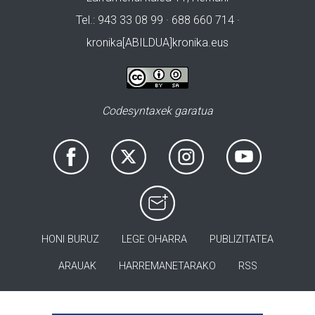
Tel.: 943 33 08 99 · 688 660 714 ·
kronika[ABILDUA]kronika.eus
Codesyntaxek garatua
HONI BURUZ
LEGE OHARRA
PUBLIZITATEA
ARAUAK
HARREMANETARAKO
RSS