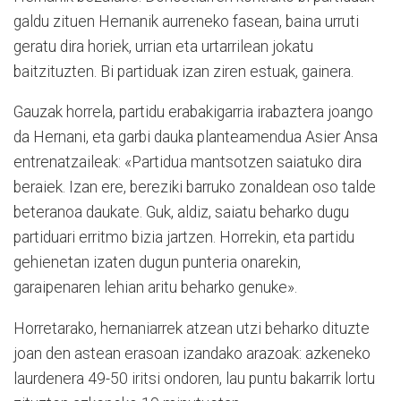
galdu zituen Hernanik aurreneko fasean, baina urruti
geratu dira horiek, urrian eta urtarrilean jokatu
baitzituzten. Bi partiduak izan ziren estuak, gainera.
Gauzak horrela, partidu erabakigarria irabaztera joango
da Hernani, eta garbi dauka planteamendua Asier Ansa
entrenatzaileak: «Partidua mantsotzen saiatuko dira
beraiek. Izan ere, bereziki barruko zonaldean oso talde
beteranoa daukate. Guk, aldiz, saiatu beharko dugu
partiduari erritmo bizia jartzen. Horrekin, eta partidu
gehienetan izaten dugun punteria onarekin,
garaipenaren lehian aritu beharko genuke».
Horretarako, hernaniarrek atzean utzi beharko dituzte
joan den astean erasoan izandako arazoak: azkeneko
laurdenera 49-50 iritsi ondoren, lau puntu bakarrik lortu