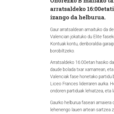
Ohorezko B mailako tal
arratsaldeko 16:00etat
izango da helburua.
Gaur arratsaldean amaituko da de
Valencian jokatuko du Elite fase
Kontuak kontu, denboraldia garai
borobiltzeko.
Arratsaldeko 16:00etan hasiko da
daude bolada txar xamarrean, eta 
Valenciak fase honetako partidu b
Liceo Frances liderraren aurka. H
ondoren partiduak lehiatzea, eta 
Gaurko helburua faseari amaiera 
lehenengo lauen artean sartzea z