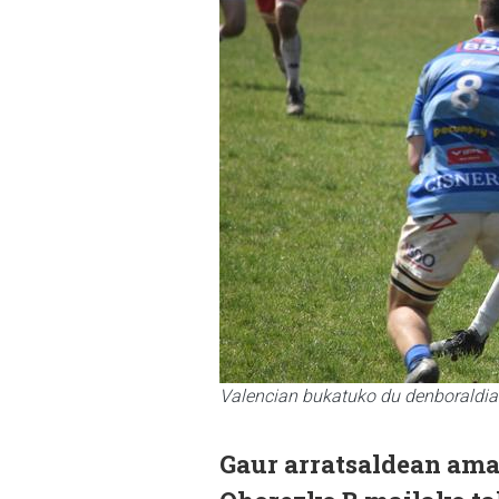
Valencian bukatuko du denboraldia
Gaur arratsaldean ama