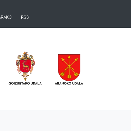
ARAKO
RSS