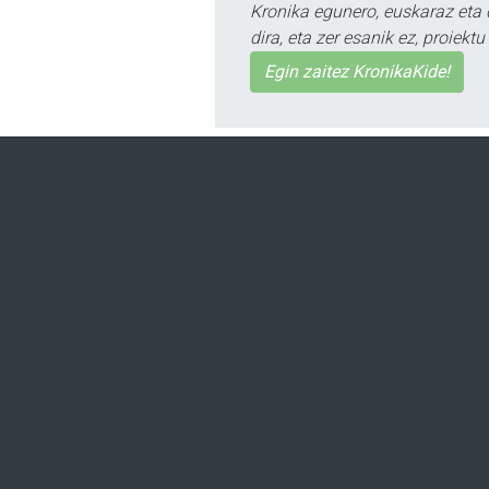
Kronika egunero, euskaraz eta 
dira, eta zer esanik ez, proiek
Egin zaitez KronikaKide!