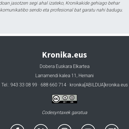
doan jasotzen segi ahal izateko, Kronikakide gehiago behar
tu komunikatibo sendo eta profesional bat garatu nahi badugu.
Kronika.eus
Dobera Euskara Elkartea
Larramendi kalea 11, Hernani
Tel.: 943 33 08 99 · 688 660 714 · kronika[ABILDUA]kronika.eus
Codesyntaxek garatua