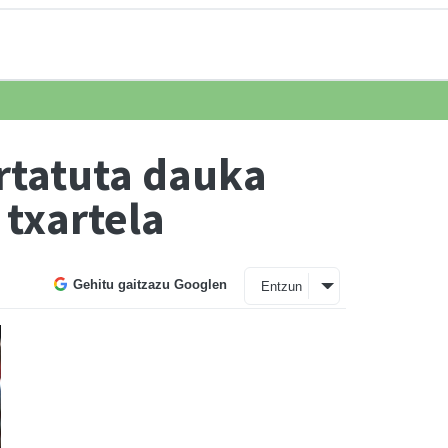
urtatuta dauka
 txartela
Gehitu gaitzazu Googlen
Entzun