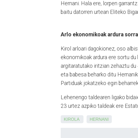
Hernani. Hala ere, lorpen garrantz
baitu datorren urtean Eliteko Biga
Arlo ekonomikoak ardura sorra
Kirol arloari dagokionez, oso albis
ekonomikoak ardura ere sortu du 
argitaratutako iritzian zehaztu d
eta babesa beharko ditu Hernanik
Partiduak jokatzeko egin beharr
Lehenengo taldearen ligako bidaie
23 urtez azpiko taldeak ere Estatu
KIROLA
HERNANI