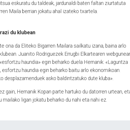
itsua eskuratu du taldeak, jardunaldi baten faltan ziurtatuta
rren Maila berrian jokatu ahal izateko txartela.
razi du klubean
te ona da Eliteko Bigarren Mailara sailkatu izana, baina arlo
klubean. Juanito Rodriguezek Errugbi Elkartearen webgunea
u «esfortzu haundia» egin beharko duela Hernanik: «Laguntza
, esfortzu haundia egin beharko baitu arlo ekonomikoan.
eko desplazamenduek asko baldintzatuko dute kluba».
z gain, Hernanik Kopan parte hartuko du datorren urtean, et
 mailako ligan jokatu beharko du nahi eta nahi ez.