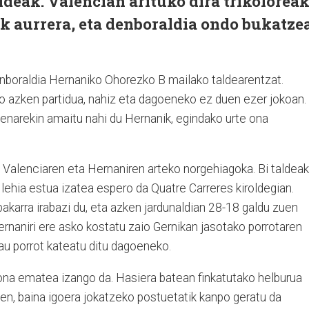
deak. Valencian arituko dira trikoloreak
ik aurrera, eta denboraldia ondo bukatze
nboraldia Hernaniko Ohorezko B mailako taldearentzat.
ko azken partidua, nahiz eta dagoeneko ez duen ezer jokoan.
penarekin amaitu nahi du Hernanik, egindako urte ona
 Valenciaren eta Hernaniren arteko norgehiagoka. Bi taldeak
lehia estua izatea espero da Quatre Carreres kiroldegian.
akarra irabazi du, eta azken jardunaldian 28-18 galdu zuen
ernaniri ere asko kostatu zaio Gernikan jasotako porrotaren
lau porrot kateatu ditu dagoeneko.
ona ematea izango da. Hasiera batean finkatutako helburua
en, baina igoera jokatzeko postuetatik kanpo geratu da