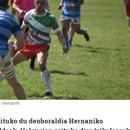
 Hernanik.
ituko du denboraldia Hernaniko