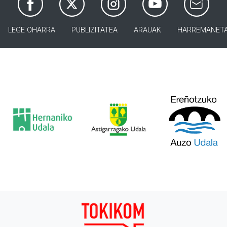
LEGE OHARRA
PUBLIZITATEA
ARAUAK
HARREMANET