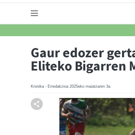
Gaur edozer gert
Eliteko Bigarren 
Kronika - Erredakzioa
2025eko maiatzaren 3a