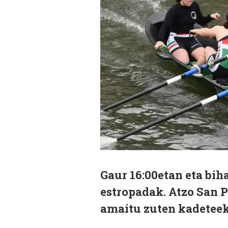
Gaur 16:00etan eta bih
estropadak. Atzo San Pe
amaitu zuten kadeteek