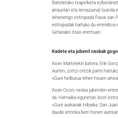
Bateletako txapelketa ezberdineta
arraunlari eta lemazaina) txanda i
lehenengo estropada Pasai san Ped
estropadak hartuko du erreleboa e
Getariako itsas eremuan.
Kadete eta jubenil neskak gog
Axier Martinekin batera, Erik Gon
Aurten, zortzi ontzik parte hartuko
«Gure helburua lehen hiruen artean
Asier Ocon, neska jubenilen entre
da. Hamaika egunetan, bost estrop
«Gure aurkariak Hibaika, San Juan
daude erronka berri honen aurrean