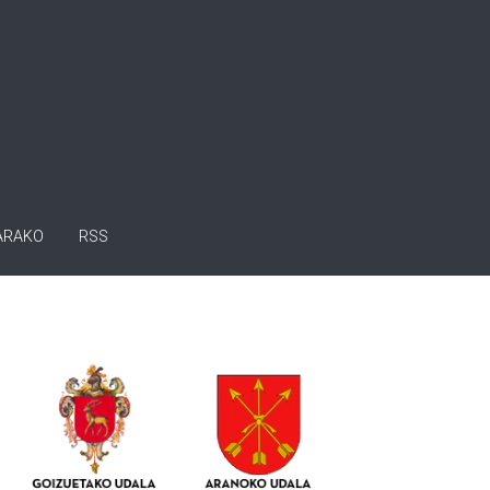
ARAKO
RSS