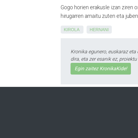
Gogo horien erakusle izan ziren
hirugarren amaitu zuten eta jubenil
KIROLA
HERNANI
Kronika egunero, euskaraz eta 
dira, eta zer esanik ez, proiek
Egin zaitez KronikaKide!