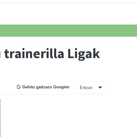
trainerilla Ligak
Gehitu gaitzazu Googlen
Entzun