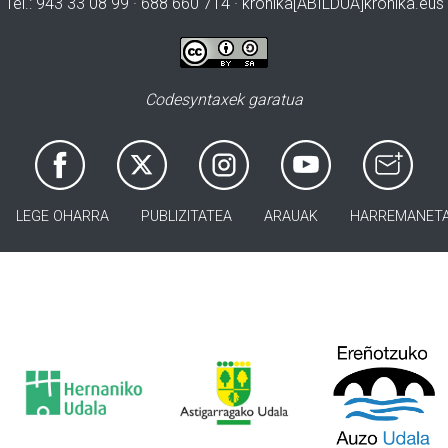
Tel.: 943 33 08 99 · 688 660 714 · kronika[ABILDUA]kronika.eus
Codesyntaxek garatua
LEGE OHARRA
PUBLIZITATEA
ARAUAK
HARREMANET