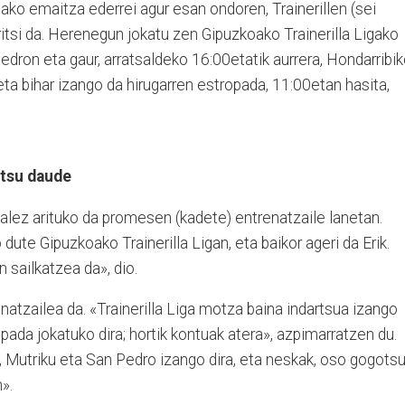
ko emaitza ederrei agur esan ondoren, Trainerillen (sei
ritsi da. Herenegun jokatu zen Gipuzkoako Trainerilla Ligako
ron eta gaur, arratsaldeko 16:00etatik aurrera, Hondarribi
ta bihar izango da hirugarren estropada, 11:00etan hasita,
otsu daude
zalez arituko da promesen (kadete) entrenatzaile lanetan.
 dute Gipuzkoako Trainerilla Ligan, eta baikor ageri da Erik.
 sailkatzea da», dio.
natzailea da. «Trainerilla Liga motza baina indartsua izango
ada jokatuko dira; hortik kontuak atera», azpimarratzen du.
, Mutriku eta San Pedro izango dira, eta neskak, oso gogots
».