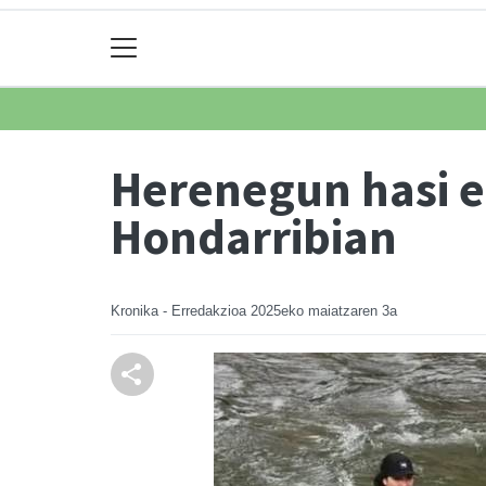
Herenegun hasi et
Hondarribian
Kronika - Erredakzioa
2025eko maiatzaren 3a