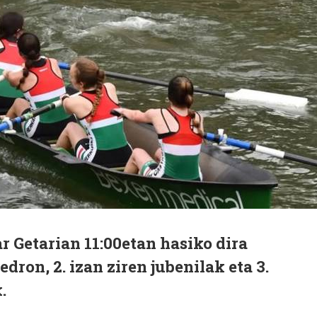
ar Getarian 11:00etan hasiko dira
dron, 2. izan ziren jubenilak eta 3.
.