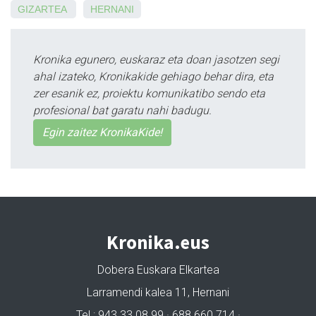
GIZARTEA
HERNANI
Kronika egunero, euskaraz eta doan jasotzen segi
ahal izateko, Kronikakide gehiago behar dira, eta
zer esanik ez, proiektu komunikatibo sendo eta
profesional bat garatu nahi badugu.
Egin zaitez KronikaKide!
Kronika.eus
Dobera Euskara Elkartea
Larramendi kalea 11, Hernani
Tel.: 943 33 08 99 · 688 660 714 ·