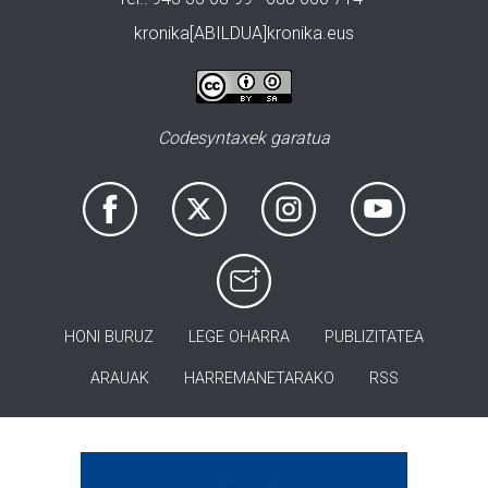
kronika[ABILDUA]kronika.eus
Codesyntaxek garatua
HONI BURUZ
LEGE OHARRA
PUBLIZITATEA
ARAUAK
HARREMANETARAKO
RSS