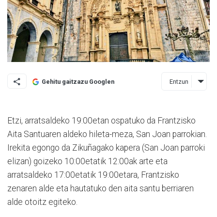
Entzun
Gehitu gaitzazu Googlen
Etzi, arratsaldeko 19:00etan ospatuko da Fr
antzisko
Aita Santuaren aldeko hileta-meza, San Joan parrokian.
Irekita egongo da Zikuñagako kapera (San Joan parroki
elizan) goizeko 10:00etatik 12:00ak arte eta
arratsaldeko 17:00etatik 19:00etara, Frantzisko
zenaren alde eta hautatuko den aita santu berriaren
alde otoitz egiteko.