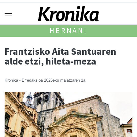
HERNANI
Frantzisko Aita Santuaren
alde etzi, hileta-meza
Kronika - Erredakzioa
2025eko maiatzaren 1a