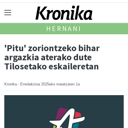
HERNANI
'Pitu' zoriontzeko bihar
argazkia aterako dute
Tilosetako eskaileretan
Kronika - Erredakzioa
2025eko maiatzaren 1a