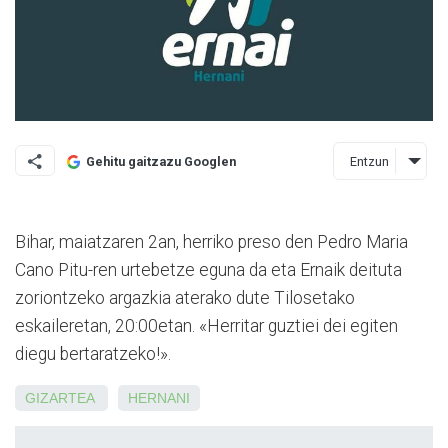
Entzun
Gehitu gaitzazu Googlen
Bihar, maiatzaren 2an, herriko preso den Pedro Maria
Cano Pitu-ren urtebetze eguna da eta Ernaik deituta
zoriontzeko argazkia aterako dute Tilosetako
eskaileretan, 20:00etan. «Herritar guztiei dei egiten
diegu bertaratzeko!».
GIZARTEA
HERNANI