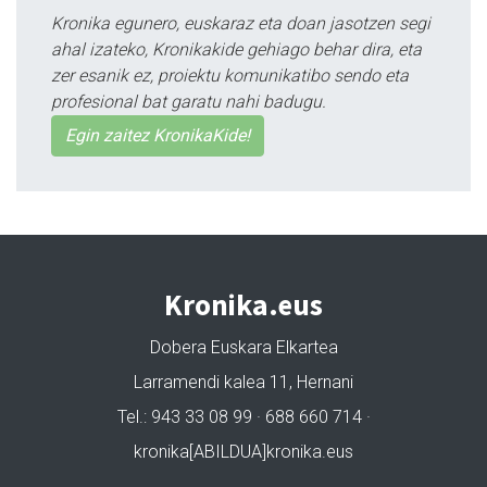
Kronika egunero, euskaraz eta doan jasotzen segi
ahal izateko, Kronikakide gehiago behar dira, eta
zer esanik ez, proiektu komunikatibo sendo eta
profesional bat garatu nahi badugu.
Egin zaitez KronikaKide!
Kronika.eus
Dobera Euskara Elkartea
Larramendi kalea 11, Hernani
Tel.: 943 33 08 99 · 688 660 714 ·
kronika[ABILDUA]kronika.eus