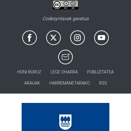
Codesyntaxek garatua
HONI BURUZ
LEGE OHARRA
PUBLIZITATEA
ARAUAK
HARREMANETARAKO
RSS