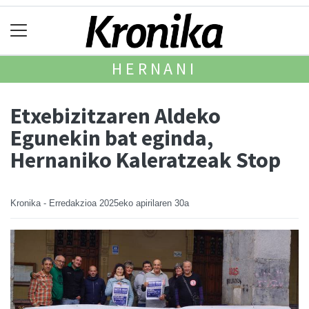
HERNANI
Etxebizitzaren Aldeko
Egunekin bat eginda,
Hernaniko Kaleratzeak Stop
Kronika - Erredakzioa
2025eko apirilaren 30a