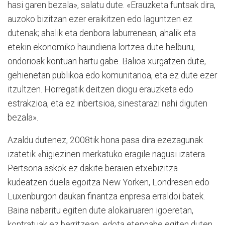
hasi garen bezala», salatu dute. «Erauzketa funtsak dira,
auzoko bizitzan ezer eraikitzen edo laguntzen ez
dutenak; ahalik eta denbora laburrenean, ahalik eta
etekin ekonomiko haundiena lortzea dute helburu,
ondorioak kontuan hartu gabe. Balioa xurgatzen dute,
gehienetan publikoa edo komunitarioa, eta ez dute ezer
itzultzen. Horregatik deitzen diogu erauzketa edo
estrakzioa, eta ez inbertsioa, sinestarazi nahi diguten
bezala».
Azaldu dutenez, 2008tik hona pasa dira ezezagunak
izatetik «higiezinen merkatuko eragile nagusi izatera.
Pertsona askok ez dakite beraien etxebizitza
kudeatzen duela egoitza New Yorken, Londresen edo
Luxenburgon daukan finantza enpresa erraldoi batek.
Baina nabaritu egiten dute alokairuaren igoeretan,
kontratuak ez berritzean, edota etengabe egiten duten