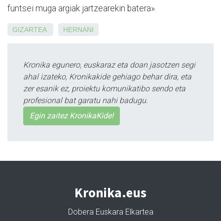
funtsei muga argiak jartzearekin batera».
GIZARTEA
HERNANI
Kronika egunero, euskaraz eta doan jasotzen segi
ahal izateko, Kronikakide gehiago behar dira, eta
zer esanik ez, proiektu komunikatibo sendo eta
profesional bat garatu nahi badugu.
Egin zaitez KronikaKide!
Kronika.eus
Dobera Euskara Elkartea