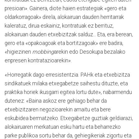
presioan». Gainera, diote haien estrategiak «gero eta
oldarkorragoak» direla, alokairuan dauden herritarrak
kaleratuz, dirua eskainiz, kontratuak ez berrituz,
alokairuan dauden etxebizitzak salduz... Eta, era berean,
gero eta «opakoagoak eta bortitzagoak» ere badira,
«higiezinen
mobbing
arekin edo Desokupa bezalako
enpresen kontratazioarekin».
«Horregatik dago erresistentzia. PAHk eta etxebizitza
sindikatuek milaka etxegabetze saihestu dituzte, eta
praktika ho­riek ikusgarri egitea lortu dute», nabarmendu
dutenez: «Baina askoz ere gehiago behar da
etxebizitzaren negozioarekin amaitu eta bere
eskubidea bermatzeko. Etxegabetze guztiak geldiarazi,
alokairuaren merkatuan esku hartu eta beharrezko
parke publikoa sortu behar da, gehiegikeriak zigortu eta