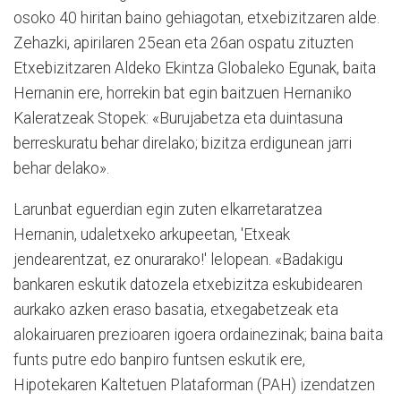
osoko 40 hiritan baino gehiagotan, etxebizitzaren alde.
Zehazki, apirilaren 25ean eta 26an ospatu zituzten
Etxebizitzaren Aldeko Ekintza Globaleko Egunak, baita
Hernanin ere, horrekin bat egin baitzuen Hernaniko
Kaleratzeak Stopek: «Burujabetza eta duintasuna
berreskuratu behar direlako; bizitza erdigunean jarri
behar delako».
Larunbat eguerdian egin zuten elkarretaratzea
Hernanin, udaletxeko arkupeetan, 'Etxeak
jendearentzat, ez onurarako!' lelopean. «Badakigu
bankaren eskutik datozela etxebizitza eskubidearen
aurkako azken eraso basatia, etxegabetzeak eta
alokairuaren prezioaren igoera ordainezinak; baina baita
funts putre edo banpiro funtsen eskutik ere,
Hipotekaren Kaltetuen Plataforman (PAH) izendatzen