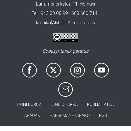
Larramendi kalea 11, Hernani
Tel.: 943 33 08 99 · 688 660 714 ·
kronika[ABILDUA]kronika.eus
Codesyntaxek garatua
HONI BURUZ
LEGE OHARRA
PUBLIZITATEA
ARAUAK
HARREMANETARAKO
RSS