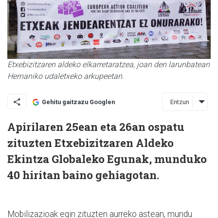
Etxebizitzaren aldeko elkarretaratzea, joan den larunbatean
Hernaniko udaletxeko arkupeetan.
Entzun
Gehitu gaitzazu Googlen
Apirilaren 25ean eta 26an ospatu
zituzten Etxebizitzaren Aldeko
Ekintza Globaleko Egunak, munduko
40 hiritan baino gehiagotan.
Mobilizazioak egin zituzten aurreko astean, mundu