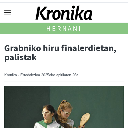
HERNANI
Grabniko hiru finalerdietan,
palistak
Kronika - Erredakzioa
2025eko apirilaren 26a