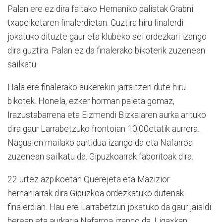
Palan ere ez dira faltako Hernaniko palistak Grabni
txapelketaren finalerdietan. Guztira hiru finalerdi
jokatuko dituzte gaur eta klubeko sei ordezkari izango
dira guztira. Palan ez da finalerako bikoterik zuzenean
sailkatu.
Hala ere finalerako aukerekin jarraitzen dute hiru
bikotek. Honela, ezker horman paleta gomaz,
Irazustabarrena eta Eizmendi Bizkaiaren aurka arituko
dira gaur Larrabetzuko frontoian 10:00etatik aurrera.
Nagusien mailako partidua izango da eta Nafarroa
zuzenean sailkatu da. Gipuzkoarrak faboritoak dira.
22 urtez azpikoetan Querejeta eta Mazizior
hernaniarrak dira Gipuzkoa ordezkatuko dutenak
finalerdian. Hau ere Larrabetzun jokatuko da gaur jaialdi
berean eta aurkaria Nafarroa izango da. Ligaxkan