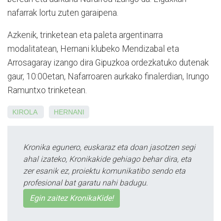
nafarrak lortu zuten garaipena.
Azkenik, trinketean eta paleta argentinarra
modalitatean, Hernani klubeko Mendizabal eta
Arrosagaray izango dira Gipuzkoa ordezkatuko dutenak
gaur, 10:00etan, Nafarroaren aurkako finalerdian, Irungo
Ramuntxo trinketean.
KIROLA
HERNANI
Kronika egunero, euskaraz eta doan jasotzen segi
ahal izateko, Kronikakide gehiago behar dira, eta
zer esanik ez, proiektu komunikatibo sendo eta
profesional bat garatu nahi badugu.
Egin zaitez KronikaKide!