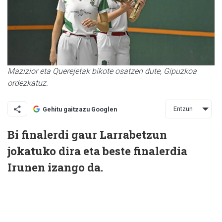
Mazizior eta Querejetak bikote osatzen dute, Gipuzkoa
ordezkatuz.
Entzun
Gehitu gaitzazu Googlen
Bi finalerdi gaur Larrabetzun
jokatuko dira eta beste finalerdia
Irunen izango da.