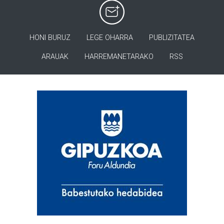
HONI BURUZ
LEGE OHARRA
PUBLIZITATEA
ARAUAK
HARREMANETARAKO
RSS