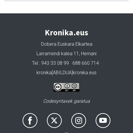
Kronika.eus
Dobera Euskara Elkartea
Larramendi kalea 11, Hernani
Tel.: 943 33 08 99 · 688 660 714 ·
kronika[ABILDUA]kronika.eus
Codesyntaxek garatua