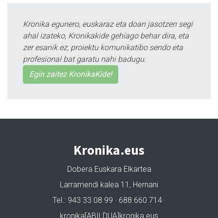
Kronika egunero, euskaraz eta doan jasotzen segi
ahal izateko, Kronikakide gehiago behar dira, eta
zer esanik ez, proiektu komunikatibo sendo eta
profesional bat garatu nahi badugu.
Egin zaitez KronikaKide!
Kronika.eus
Dobera Euskara Elkartea
Larramendi kalea 11, Hernani
Tel.: 943 33 08 99 · 688 660 714 ·
kronika[ABILDUA]kronika.eus