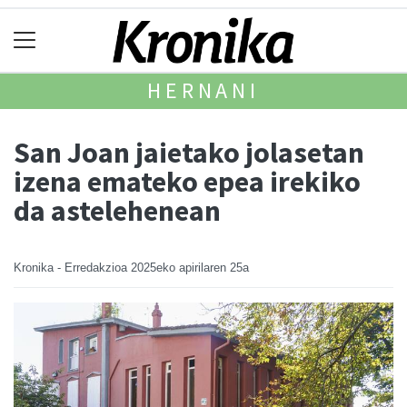
HERNANI
San Joan jaietako jolasetan
izena emateko epea irekiko
da astelehenean
Kronika - Erredakzioa
2025eko apirilaren 25a