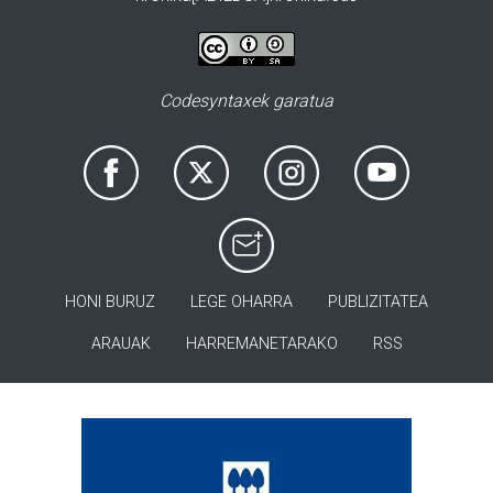
Codesyntaxek garatua
HONI BURUZ
LEGE OHARRA
PUBLIZITATEA
ARAUAK
HARREMANETARAKO
RSS