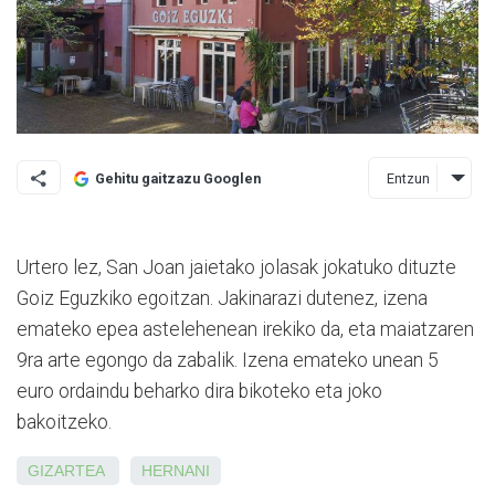
Entzun
Gehitu gaitzazu Googlen
Urtero lez, San Joan jaietako jolasak jokatuko dituzte
Goiz Eguzkiko egoitzan. Jakinarazi dutenez, izena
emateko epea astelehenean irekiko da, eta maiatzaren
9ra arte egongo da zabalik. Izena emateko unean 5
euro ordaindu beharko dira bikoteko eta joko
bakoitzeko.
GIZARTEA
HERNANI