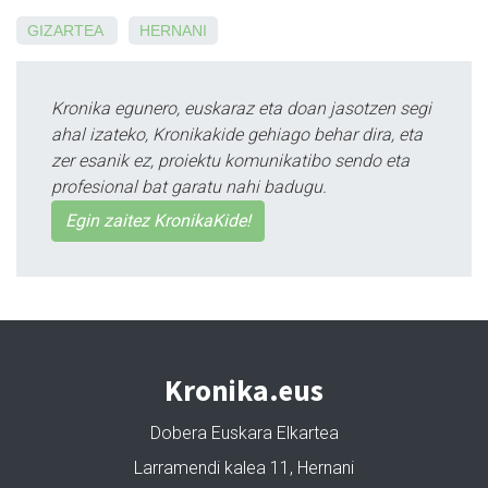
GIZARTEA
HERNANI
Kronika egunero, euskaraz eta doan jasotzen segi
ahal izateko, Kronikakide gehiago behar dira, eta
zer esanik ez, proiektu komunikatibo sendo eta
profesional bat garatu nahi badugu.
Egin zaitez KronikaKide!
Kronika.eus
Dobera Euskara Elkartea
Larramendi kalea 11, Hernani