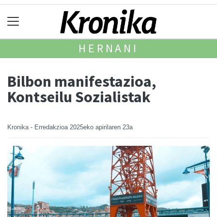
HERNANI
Bilbon manifestazioa,
Kontseilu Sozialistak
Kronika - Erredakzioa
2025eko apirilaren 23a