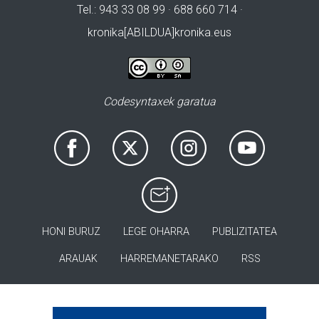
Tel.: 943 33 08 99 · 688 660 714 ·
kronika[ABILDUA]kronika.eus
Codesyntaxek garatua
HONI BURUZ
LEGE OHARRA
PUBLIZITATEA
ARAUAK
HARREMANETARAKO
RSS