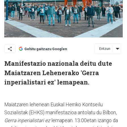
Entzun
Gehitu gaitzazu Googlen
Manifestazio nazionala deitu dute
Maiatzaren Lehenerako 'Gerra
inperialistari ez' lemapean.
Maiatzaren lehenean Euskal Herriko Kontseilu
Sozialistak (EHKS) manifestazioa antolatu du Bilbon,
Gerra inperialistari ez
lemapean. 13:00etan izango da