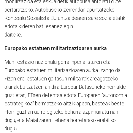
mobilizazioa eta eskualdetik autobusa antolatu dute
bertaratzeko. Autobuseko zerrendan apuntatzeko
Kontseilu Sozialista Buruntzaldearen sare sozialetatik
edota kideren bati esanez egin
daiteke.
Europako estatuen militarizazioaren aurka
Manifestazio nazionala gerra inperialistaren eta
Europako estatuen militarizazioaren aurka izango da.
«izan ere, estatuen gaitasun militarrak areagotzeko
planak bultzatzen ari dira Europar Batasuneko herrialde
guztietan, EBren defentsa edota Europaren "autonomia
estrategikoa" bermatzeko aitzikiapean, besteak beste.
Horri guztiari aurre egiteko beharra azpimarratu nahi
dugu, eta Maiatzaren Lehena horretarako erabiliko
dugu».